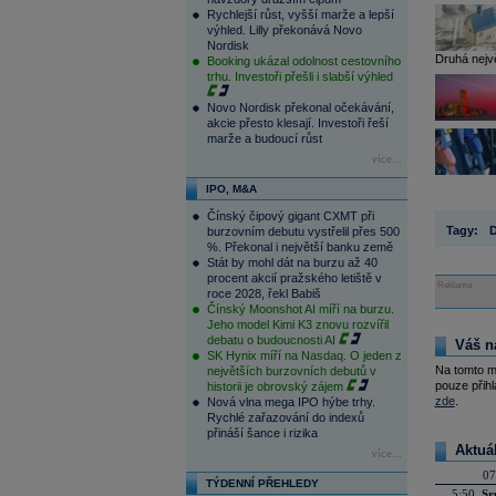
Rychlejší růst, vyšší marže a lepší
výhled. Lilly překonává Novo
Nordisk
Druhá nejvě
Booking ukázal odolnost cestovního
trhu. Investoři přešli i slabší výhled
Novo Nordisk překonal očekávání,
akcie přesto klesají. Investoři řeší
marže a budoucí růst
více...
IPO, M&A
Čínský čipový gigant CXMT při
Tagy:
D
burzovním debutu vystřelil přes 500
%. Překonal i největší banku země
Stát by mohl dát na burzu až 40
procent akcií pražského letiště v
Reklama
roce 2028, řekl Babiš
Čínský Moonshot AI míří na burzu.
Jeho model Kimi K3 znovu rozvířil
debatu o budoucnosti AI
Váš n
SK Hynix míří na Nasdaq. O jeden z
Na tomto m
největších burzovních debutů v
pouze přihl
historii je obrovský zájem
zde
.
Nová vlna mega IPO hýbe trhy.
Rychlé zařazování do indexů
přináší šance i rizika
Aktuá
více...
07
TÝDENNÍ PŘEHLEDY
5:50
Sr