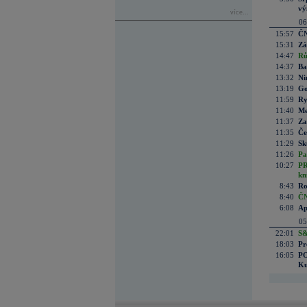
vý
více...
06
15:57
ČN
15:31
Zá
14:47
Rů
14:37
Ba
13:32
Ni
13:19
Go
11:59
Ry
11:40
Me
11:37
Za
11:35
Če
11:29
Sk
11:26
Pa
10:27
PR
kn
8:43
Ro
8:40
ČN
6:08
Ap
05
22:01
S&
18:03
Pr
16:05
PO
Ku