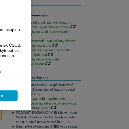
Související komentáře
S&P 500 po rekordní rally vyčkával, trh
sleduje Hormuz i výsledkovou sezónu
pro skupinu
Americké trhy se vrací do optimistické
nálady
Akcie po rozhodnutí Fedu kolísaly, růst cen
ránek ČSOB,
ropy zvýšil nervozitu trhu
kytnout co
AI akcie zažily další výplach, ale zbytek
Wall Street mírně rostl
innost a
Americké trhy táhne dolů drahý
polovodičový sektor
a
Nejčtenější zprávy dne
Goldman Sachs vidí v Evropě přehlížené
příležitosti. U dvou akcií očekává více než
100% růst
(685x)
ím
PREVIEW: CSG míří k dalšímu růstu.
Klíčové bude tempo obranné divize a vývoj
zakázkové knihy
(413x)
PODCAST ROZHOVORY: Eli Lilly vs. Novo
Nordisk. Revoluce v léčbě obezity je podle
MUDr. Kunové teprve na začátku
(278x)
Srpen přeje dividendám. CNBC vybírá mezi