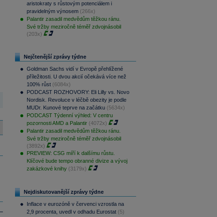
aristokraty s růstovým potenciálem i
pravidelným výnosem
(266x)
Palantir zasadil medvědům těžkou ránu.
Své tržby meziročně téměř zdvojnásobil
(203x)
Nejčtenější zprávy týdne
Goldman Sachs vidí v Evropě přehlížené
příležitosti. U dvou akcií očekává více než
100% růst
(6084x)
PODCAST ROZHOVORY: Eli Lilly vs. Novo
Nordisk. Revoluce v léčbě obezity je podle
MUDr. Kunové teprve na začátku
(5634x)
PODCAST Týdenní výhled: V centru
pozornosti AMD a Palantir
(4072x)
Palantir zasadil medvědům těžkou ránu.
Své tržby meziročně téměř zdvojnásobil
(3892x)
PREVIEW: CSG míří k dalšímu růstu.
Klíčové bude tempo obranné divize a vývoj
zakázkové knihy
(3179x)
Nejdiskutovanější zprávy týdne
Inflace v eurozóně v červenci vzrostla na
2,9 procenta, uvedl v odhadu Eurostat
(5)