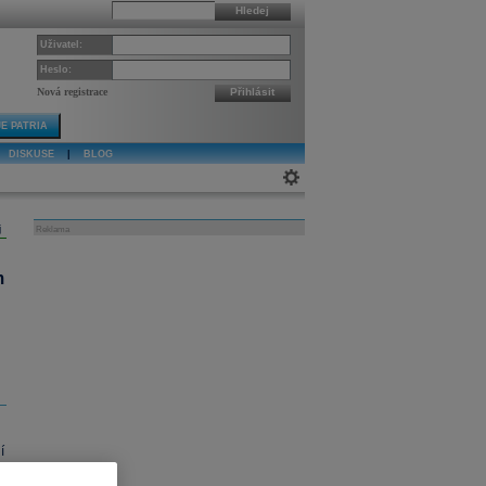
Hledej
Uživatel:
Heslo:
Nová registrace
Přihlásit
E PATRIA
DISKUSE
|
BLOG
j
Reklama
m
í