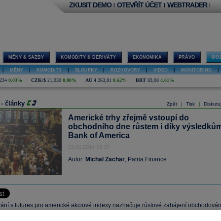
ZKUSIT DEMO
OTEVŘÍT ÚČET
WEBTRADER
|
|
|
MĚNY & SAZBY
KOMODITY & DERIVÁTY
EKONOMIKA
PRÁVO
MOJ
|
MĚNY
|
KOMODITY
|
SLOUPKY
|
ROZHOVORY
|
VIDEO
|
MONITORING
|
234
0,03%
CZK/$
21,030
0,00%
AU
4 263,81
0,62%
BRT
83,08
4,61%
 - články
Zpět
Tisk
Diskutu
|
|
Americké trhy zřejmě vstoupí do
obchodního dne růstem i díky výsledků
Bank of America
15.01.2014 15:17
Autor:
Michal Zachar
, Patria Finance
ní s futures pro americké akciové indexy naznačuje růstové zahájení obchodován
trhu v úrovni do 0,3 % (index S&P 500 včera zpevnil o 1,1 % po pondělí ztrátě 1,2