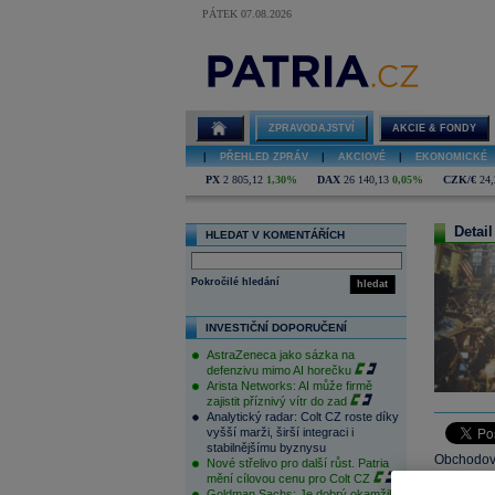
PÁTEK 07.08.2026
ZPRAVODAJSTVÍ
AKCIE & FONDY
|
PŘEHLED ZPRÁV
|
AKCIOVÉ
|
EKONOMICKÉ
PX
2 805,12
1,30%
DAX
26 140,13
0,05%
CZK/€
24,
Detail
HLEDAT V KOMENTÁŘÍCH
Pokročilé hledání
hledat
INVESTIČNÍ DOPORUČENÍ
AstraZeneca jako sázka na
defenzivu mimo AI horečku
Arista Networks: AI může firmě
zajistit příznivý vítr do zad
Analytický radar: Colt CZ roste díky
vyšší marži, širší integraci i
stabilnějšímu byznysu
Obchodová
Nové střelivo pro další růst. Patria
mění cílovou cenu pro Colt CZ
na tamním 
Goldman Sachs: Je dobrý okamžik