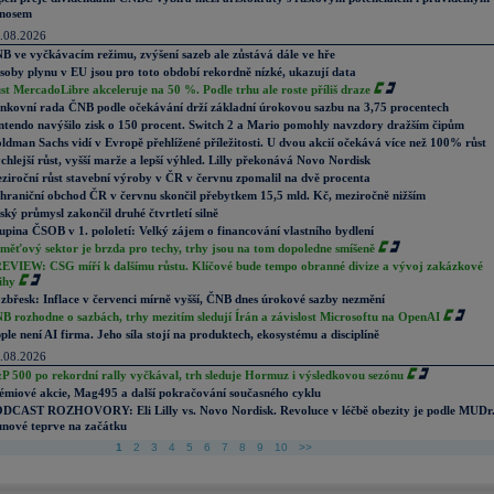
nosem
.08.2026
B ve vyčkávacím režimu, zvýšení sazeb ale zůstává dále ve hře
soby plynu v EU jsou pro toto období rekordně nízké, ukazují data
st MercadoLibre akceleruje na 50 %. Podle trhu ale roste příliš draze
nkovní rada ČNB podle očekávání drží základní úrokovou sazbu na 3,75 procentech
ntendo navýšilo zisk o 150 procent. Switch 2 a Mario pomohly navzdory dražším čipům
ldman Sachs vidí v Evropě přehlížené příležitosti. U dvou akcií očekává více než 100% růst
chlejší růst, vyšší marže a lepší výhled. Lilly překonává Novo Nordisk
ziroční růst stavební výroby v ČR v červnu zpomalil na dvě procenta
hraniční obchod ČR v červnu skončil přebytkem 15,5 mld. Kč, meziročně nižším
ský průmysl zakončil druhé čtvrtletí silně
upina ČSOB v 1. pololetí: Velký zájem o financování vlastního bydlení
měťový sektor je brzda pro techy, trhy jsou na tom dopoledne smíšeně
EVIEW: CSG míří k dalšímu růstu. Klíčové bude tempo obranné divize a vývoj zakázkové
ihy
zbřesk: Inflace v červenci mírně vyšší, ČNB dnes úrokové sazby nezmění
B rozhodne o sazbách, trhy mezitím sledují Írán a závislost Microsoftu na OpenAI
ple není AI firma. Jeho síla stojí na produktech, ekosystému a disciplíně
.08.2026
P 500 po rekordní rally vyčkával, trh sleduje Hormuz i výsledkovou sezónu
émiové akcie, Mag495 a další pokračování současného cyklu
DCAST ROZHOVORY: Eli Lilly vs. Novo Nordisk. Revoluce v léčbě obezity je podle MUDr
nové teprve na začátku
1
2
3
4
5
6
7
8
9
10
>>