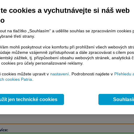
te cookies a vychutnávejte si náš web
no
račování článku je dostupné jen klientům placených služeb
Patria Plus
/
nout na tlačítko „Souhlasím“ a udělíte souhlas se zpracováním cookies 
estor Plus
případně uživatelům platformy
Patria Direct
. Pokud jste klientem
brané třetí strany.
hto služeb, potom je nutné se
Přihlásit
.
ám mohli poskytnout více komfortu při prohlížení všech webových st
ámci placeného informačního servisu získáte
to údaje můžeme vzájemně zpřístupňovat a dále zpracovávat s cílem pos
řístup ke
kompletnímu zpravodajství
lientský zážitek, tj. přizpůsobení obsahu webových stránek, analytická č
.patria.cz bez jakýchkoliv omezení. Veškeré
 cookies pro účely personalizované reklamy.
rávy, komentáře a horké zprávy jsou
brazovány terminálovou metodou (bez nutnosti obnovovat stránku) bez
si cookies můžete upravit v
nastavení
. Podrobnosti najdete v
Přehledu 
ždění a v plné verzi.
h cookies Patria
.
en zpravodajství, ale i další služby získáte v Patria Plus / Investor Plus -
sms
e-mailové
zpravodajství,
data
z finančních trhů v reálném čase, kompletní
žít jen technické cookies
Souhlas
lytický servis
, rozsáhlé
databáze
časových řad ke stažení,
prognózy
oje a
valuace
, ekonomické
fundamenty
,
nástroje
a
kalkulátory
...
více
více: