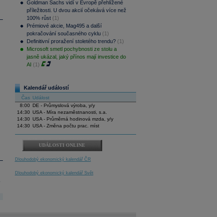
Goldman Sachs vidí v Evropě přehlížené
příležitosti. U dvou akcií očekává více než
100% růst
(1)
Prémiové akcie, Mag495 a další
pokračování současného cyklu
(1)
Definitivní proražení stoletého trendu?
(1)
Microsoft smetl pochybnosti ze stolu a
jasně ukázal, jaký přínos mají investice do
AI
(1)
Kalendář událostí
Čas
Událost
8:00
DE - Průmyslová výroba, y/y
14:30
USA - Míra nezaměstnanosti, s.a.
14:30
USA - Průměrná hodinová mzda, y/y
14:30
USA - Změna počtu prac. míst
UDÁLOSTI ONLINE
Dlouhodobý ekonomický kalendář ČR
Dlouhodobý ekonomický kalendář Svět
.