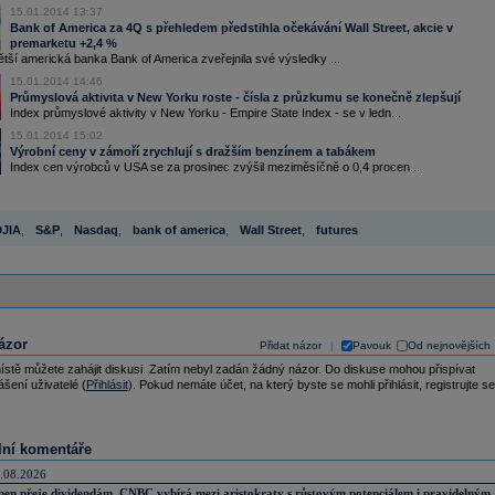
15.01.2014 13:37
Bank of America za 4Q s přehledem předstihla očekávání Wall Street, akcie v
premarketu +2,4 %
tší americká banka Bank of America zveřejnila své výsledky ...
15.01.2014 14:46
Průmyslová aktivita v New Yorku roste - čísla z průzkumu se konečně zlepšují
Index průmyslové aktivity v New Yorku - Empire State Index - se v ledn...
15.01.2014 15:02
Výrobní ceny v zámoří zrychlují s dražším benzínem a tabákem
Index cen výrobců v USA se za prosinec zvýšil meziměsíčně o 0,4 procen...
JIA
,
S&P
,
Nasdaq
,
bank of america
,
Wall Street
,
futures
ázor
Přidat názor
Pavouk
Od nejnovějších
|
ístě můžete zahájit diskusi. Zatím nebyl zadán žádný názor. Do diskuse mohou přispívat
ášení uživatelé (
Přihlásit
). Pokud nemáte účet, na který byste se mohli přihlásit, registrujte se
lní komentáře
.08.2026
pen přeje dividendám. CNBC vybírá mezi aristokraty s růstovým potenciálem i pravidelným