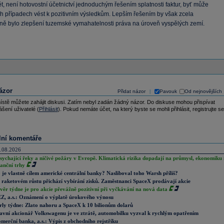
ět, není hotovostní účetnictví jednoduchým řešením splatnosti faktur, byť může
ch případech vést k pozitivním výsledkům. Lepším řešením by však zcela
ě bylo zlepšení tuzemské vymahatelnosti práva na úroveň vyspělých zemí.
ázor
Přidat názor
Pavouk
Od nejnovějších
|
ístě můžete zahájit diskusi. Zatím nebyl zadán žádný názor. Do diskuse mohou přispívat
ášení uživatelé (
Přihlásit
). Pokud nemáte účet, na který byste se mohli přihlásit, registrujte se
lní komentáře
.08.2026
sychající řeky a ničivé požáry v Evropě. Klimatická rizika dopadají na průmysl, ekonomiku 
nanční trhy
 je vlastně cílem americké centrální banky? Nasliboval toho Warsh příliš?
 raketovém růstu přichází vybírání zisků. Zaměstnanci SpaceX prodávají akcie
věr týdne je pro akcie převážně pozitivní při vyčkávání na nová data
Z, a.s.: Oznámení o výplatě úrokového výnosu
rly týdne: Zlato nahoru a SpaceX k 10 bilionům dolarů
avní akcionář Volkswagenu je ve ztrátě, automobilku vyzval k rychlým opatřením
merční banka, a.s.: Výpis z obchodního rejstříku