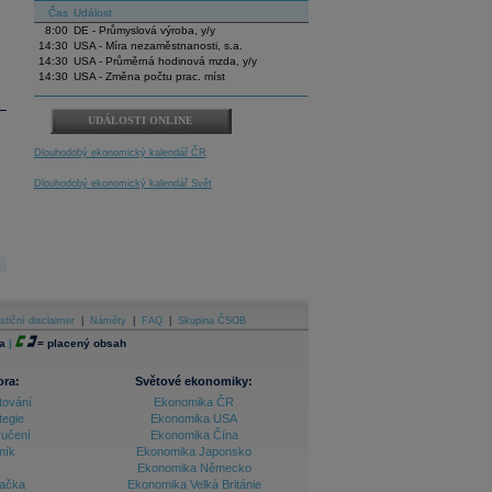
Čas
Událost
8:00
DE - Průmyslová výroba, y/y
14:30
USA - Míra nezaměstnanosti, s.a.
14:30
USA - Průměrná hodinová mzda, y/y
14:30
USA - Změna počtu prac. míst
UDÁLOSTI ONLINE
Dlouhodobý ekonomický kalendář ČR
Dlouhodobý ekonomický kalendář Svět
stiční disclaimer
|
Náměty
|
FAQ
|
Skupina ČSOB
a
|
=
placený obsah
ora:
Světové ekonomiky:
tování
Ekonomika ČR
tegie
Ekonomika USA
ručení
Ekonomika Čína
ník
Ekonomika Japonsko
Ekonomika Německo
lačka
Ekonomika Velká Británie