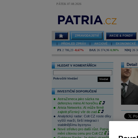
PÁTEK 07.08.2026
ZPRAVODAJSTVÍ
AKCIE & FONDY
|
PŘEHLED ZPRÁV
|
AKCIOVÉ
|
EKONOMICKÉ
PX
2 786,23
-0,67%
DAX
26 374,96
0,90%
NDQ
26 3
Detail
HLEDAT V KOMENTÁŘÍCH
Pokročilé hledání
hledat
INVESTIČNÍ DOPORUČENÍ
AstraZeneca jako sázka na
defenzivu mimo AI horečku
Arista Networks: AI může firmě
zajistit příznivý vítr do zad
Analytický radar: Colt CZ roste díky
vyšší marži, širší integraci i
stabilnějšímu byznysu
Co vlastn
Nové střelivo pro další růst. Patria
jedná se 
mění cílovou cenu pro Colt CZ
Goldman Sachs: Je dobrý okamžik