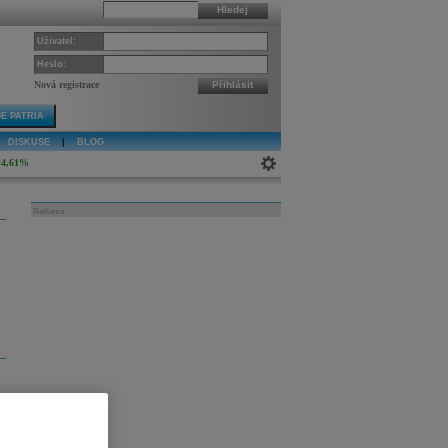
Hledej
Uživatel:
Heslo:
Nová registrace
Přihlásit
E PATRIA
DISKUSE
|
BLOG
4,61%
Reklama