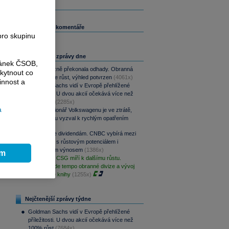
á
Související komentáře
pro skupinu
Nejčtenější zprávy dne
ránek ČSOB,
CSG výrazně překonala odhady. Obranná
kytnout co
divize táhne růst, výhled potvrzen
(4061x)
innost a
Goldman Sachs vidí v Evropě přehlížené
příležitosti. U dvou akcií očekává více než
100% růst
(2285x)
a
Hlavní akcionář Volkswagenu je ve ztrátě,
automobilku vyzval k rychlým opatřením
(1504x)
Srpen přeje dividendám. CNBC vybírá mezi
aristokraty s růstovým potenciálem i
pravidelným výnosem
(1386x)
ím
PREVIEW: CSG míří k dalšímu růstu.
Klíčové bude tempo obranné divize a vývoj
zakázkové knihy
(1255x)
Nejčtenější zprávy týdne
Goldman Sachs vidí v Evropě přehlížené
příležitosti. U dvou akcií očekává více než
100% růst
(7684x)