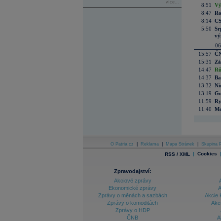
více...
8:51
Vý
8:47
Ro
8:14
CS
5:50
Sr
vý
06
15:57
ČN
15:31
Zá
14:47
Rů
14:37
Ba
13:32
Ni
13:19
Go
11:59
Ry
11:40
Me
O Patria.cz
|
Reklama
|
Mapa Stránek
|
Skupina P
|
Cookies
RSS / XML
Zpravodajství:
Akciové zprávy
Ekonomické zprávy
A
Zprávy o měnách a sazbách
Akcie 
Zprávy o komoditách
Akc
Zprávy o HDP
ČNB
A