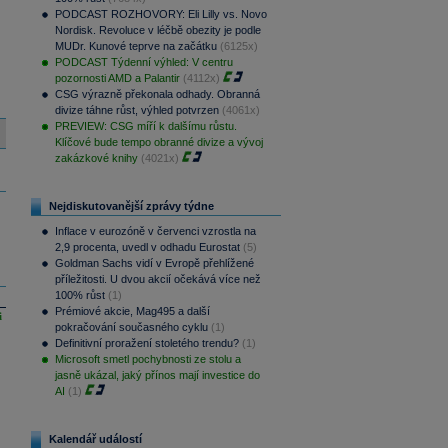
PODCAST ROZHOVORY: Eli Lilly vs. Novo
Nordisk. Revoluce v léčbě obezity je podle
MUDr. Kunové teprve na začátku
(6125x)
PODCAST Týdenní výhled: V centru
pozornosti AMD a Palantir
(4112x)
CSG výrazně překonala odhady. Obranná
divize táhne růst, výhled potvrzen
(4061x)
PREVIEW: CSG míří k dalšímu růstu.
Klíčové bude tempo obranné divize a vývoj
zakázkové knihy
(4021x)
Nejdiskutovanější zprávy týdne
Inflace v eurozóně v červenci vzrostla na
2,9 procenta, uvedl v odhadu Eurostat
(5)
Goldman Sachs vidí v Evropě přehlížené
příležitosti. U dvou akcií očekává více než
100% růst
(1)
Prémiové akcie, Mag495 a další
i
pokračování současného cyklu
(1)
Definitivní proražení stoletého trendu?
(1)
Microsoft smetl pochybnosti ze stolu a
jasně ukázal, jaký přínos mají investice do
AI
(1)
Kalendář událostí