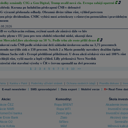
sledky oznámily CSG a Gen Digital, Trump uvalil nová cla. Evropa zahájí opatrně
zbřesk: Koruna po holubičím překvapení ČNB v defenzivě
G výrazně překonala odhady. Obranná divize táhne růst, výhled potvrzen
pen přeje dividendám. CNBC vybírá mezi aristokraty s růstovým potenciálem i pravidelným
nosem
.08.2026
B ve vyčkávacím režimu, zvýšení sazeb ale zůstává dále ve hře
soby plynu v EU jsou pro toto období rekordně nízké, ukazují data
st MercadoLibre akceleruje na 50 %. Podle trhu ale roste příliš draze
nkovní rada ČNB podle očekávání drží základní úrokovou sazbu na 3,75 procentech
ntendo navýšilo zisk o 150 procent. Switch 2 a Mario pomohly navzdory dražším čipům
ldman Sachs vidí v Evropě přehlížené příležitosti. U dvou akcií očekává více než 100% růst
chlejší růst, vyšší marže a lepší výhled. Lilly překonává Novo Nordisk
ziroční růst stavební výroby v ČR v červnu zpomalil na dvě procenta
1
2
3
4
5
6
7
8
9
10
>>
atria
|
Kariéra v Patrii
|
Podmínky užívání stránek
|
Ochrana osobních údajů
|
Pravidla diskuse
|
Inve
|
|
|
|
|
E-mail newsletter
SMS zpravodajství
Data export
Mobilní verze
R
=
Real-Time dat
Akcie:
Komodity:
Škola invest
Akcie ČEZ
Ropa BRENT
Akademie inves
kcie NWR
Ropa WTI
Investiční stra
Komerční banka
Zemní plyn
Investiční dopo
ie Erste Bank
Zlato
Akciový slov
Akcie O2
Stříbro
Semináře
kcie Kofola
Měď
Měnová kalku