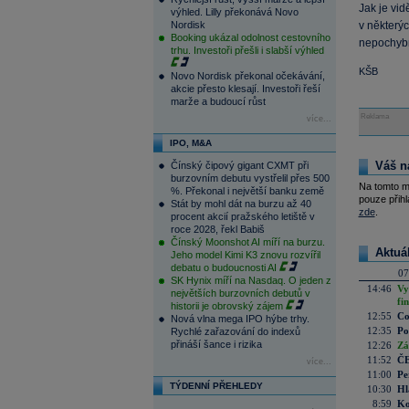
Jak je vid
výhled. Lilly překonává Novo
Nordisk
v některý
Booking ukázal odolnost cestovního
nepochybn
trhu. Investoři přešli i slabší výhled
KŠB
Novo Nordisk překonal očekávání,
akcie přesto klesají. Investoři řeší
marže a budoucí růst
Reklama
více...
IPO, M&A
Váš n
Čínský čipový gigant CXMT při
burzovním debutu vystřelil přes 500
Na tomto m
%. Překonal i největší banku země
pouze přihl
Stát by mohl dát na burzu až 40
zde
.
procent akcií pražského letiště v
roce 2028, řekl Babiš
Čínský Moonshot AI míří na burzu.
Aktuá
Jeho model Kimi K3 znovu rozvířil
debatu o budoucnosti AI
07
SK Hynix míří na Nasdaq. O jeden z
14:46
Vy
největších burzovních debutů v
fi
historii je obrovský zájem
12:55
Co
Nová vlna mega IPO hýbe trhy.
12:35
Po
Rychlé zařazování do indexů
přináší šance i rizika
12:26
Zá
11:52
ČE
více...
11:00
Pe
TÝDENNÍ PŘEHLEDY
10:30
Hl
8:59
Ko