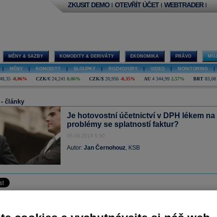
ZKUSIT DEMO
OTEVŘÍT ÚČET
WEBTRADER
|
|
|
MĚNY & SAZBY
KOMODITY & DERIVÁTY
EKONOMIKA
PRÁVO
MOJ
|
MĚNY
|
KOMODITY
|
SLOUPKY
|
ROZHOVORY
|
VIDEO
|
MONITORING
|
48,35
-0,06%
CZK/€
24,241
0,06%
CZK/$
20,956
-0,35%
AU
4 344,99
2,57%
BRT
83,08
 - články
Je hotovostní účetnictví v DPH lékem na
problémy se splatností faktur?
05.06.2014 5:30
Autor:
Jan Černohouz
, KSB
ě hotovostní účetnictví v DPH znamená? Jak již název tohoto konceptu napovídá,
o způsob odvodu DPH, kdy plátce, který uskutečňuje zdanitelné plnění, odvádí