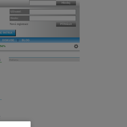
Hledej
Uživatel:
Heslo:
Nová registrace
Přihlásit
E PATRIA
DISKUSE
|
BLOG
,94%
j
Reklama
2