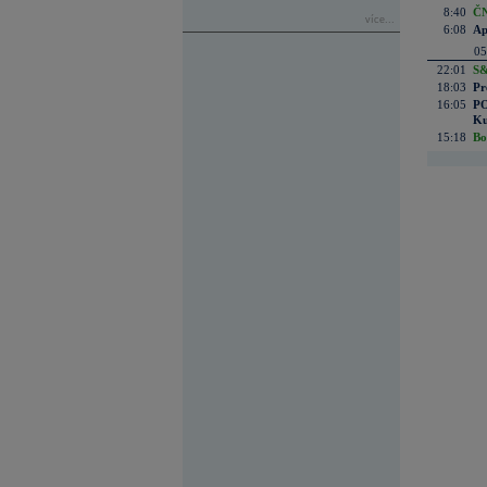
8:40
ČN
více...
6:08
Ap
05
22:01
S&
18:03
Pr
16:05
PO
Ku
15:18
Bo