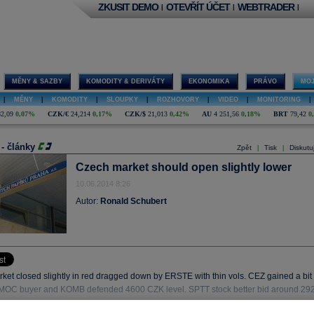
ZKUSIT DEMO
OTEVŘÍT ÚČET
WEBTRADER
|
|
|
MĚNY & SAZBY
KOMODITY & DERIVÁTY
EKONOMIKA
PRÁVO
MOJ
|
MĚNY
|
KOMODITY
|
SLOUPKY
|
ROZHOVORY
|
VIDEO
|
MONITORING
|
82,09
0,07%
CZK/€
24,214
0,17%
CZK/$
21,013
0,42%
AU
4 251,56
0,18%
BRT
79,42
0
 - články
Zpět
Tisk
Diskutu
|
|
Czech market should open slightly lower
10.06.2014 8:26
Autor:
Ronald Schubert
ket closed slightly in red dragged down by ERSTE with thin vols. CEZ gained a bit
 MOC buyer and KOMB defended 4600 CZK level. SPTT stock better bid around 29
.