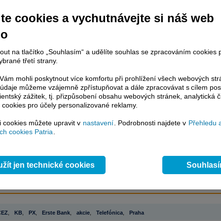
te cookies a vychutnávejte si náš web
račování článku je dostupné jen klientům placených služeb
Patria Plus
/
no
estor Plus
případně uživatelům platformy
Patria Direct
. Pokud jste klientem
hto služeb, potom je nutné se
Přihlásit
.
nout na tlačítko „Souhlasím“ a udělíte souhlas se zpracováním cookies 
brané třetí strany.
ámci placeného informačního servisu získáte
řístup ke
kompletnímu zpravodajství
ám mohli poskytnout více komfortu při prohlížení všech webových st
.patria.cz bez jakýchkoliv omezení. Veškeré
to údaje můžeme vzájemně zpřístupňovat a dále zpracovávat s cílem pos
lientský zážitek, tj. přizpůsobení obsahu webových stránek, analytická č
rávy, komentáře a horké zprávy jsou
 cookies pro účely personalizované reklamy.
brazovány terminálovou metodou (bez nutnosti obnovovat stránku) bez
ždění a v plné verzi.
si cookies můžete upravit v
nastavení
. Podrobnosti najdete v
Přehledu 
h cookies Patria
.
en zpravodajství, ale i další služby získáte v Patria Plus / Investor Plus -
sms
e-mailové
zpravodajství,
data
z finančních trhů v reálném čase, kompletní
lytický servis
, rozsáhlé
databáze
časových řad ke stažení,
prognózy
oje a
valuace
, ekonomické
fundamenty
,
nástroje
a
kalkulátory
...
více
žít jen technické cookies
Souhlas
ČEZ
,
KB
,
PX
,
Erste Bank
,
akcie
,
Telefónica
,
Praha