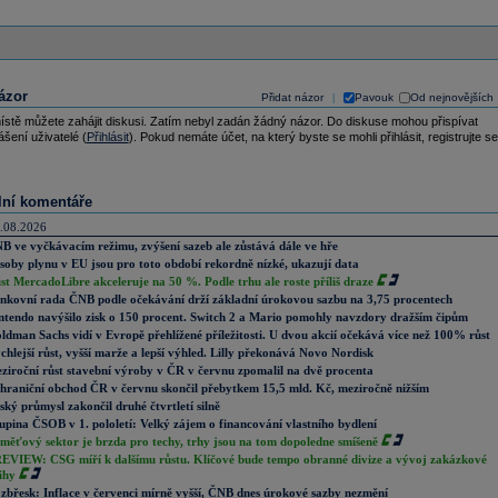
ázor
Přidat názor
Pavouk
Od nejnovějších
|
ístě můžete zahájit diskusi. Zatím nebyl zadán žádný názor. Do diskuse mohou přispívat
ášení uživatelé (
Přihlásit
). Pokud nemáte účet, na který byste se mohli přihlásit, registrujte se
lní komentáře
.08.2026
B ve vyčkávacím režimu, zvýšení sazeb ale zůstává dále ve hře
soby plynu v EU jsou pro toto období rekordně nízké, ukazují data
st MercadoLibre akceleruje na 50 %. Podle trhu ale roste příliš draze
nkovní rada ČNB podle očekávání drží základní úrokovou sazbu na 3,75 procentech
ntendo navýšilo zisk o 150 procent. Switch 2 a Mario pomohly navzdory dražším čipům
ldman Sachs vidí v Evropě přehlížené příležitosti. U dvou akcií očekává více než 100% růst
chlejší růst, vyšší marže a lepší výhled. Lilly překonává Novo Nordisk
ziroční růst stavební výroby v ČR v červnu zpomalil na dvě procenta
hraniční obchod ČR v červnu skončil přebytkem 15,5 mld. Kč, meziročně nižším
ský průmysl zakončil druhé čtvrtletí silně
upina ČSOB v 1. pololetí: Velký zájem o financování vlastního bydlení
měťový sektor je brzda pro techy, trhy jsou na tom dopoledne smíšeně
EVIEW: CSG míří k dalšímu růstu. Klíčové bude tempo obranné divize a vývoj zakázkové
ihy
zbřesk: Inflace v červenci mírně vyšší, ČNB dnes úrokové sazby nezmění