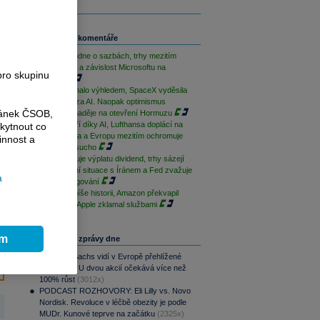
Související komentáře
ČNB rozhodne o sazbách, trhy mezitím
sledují Írán a závislost Microsoftu na
pro skupinu
OpenAI
AMD zklamalo výhledem, SpaceX vyděsila
cenovkou za AI. Naopak optimismus
ránek ČSOB,
podporují naděje na otevření Hormuzu
Palantir září díky AI, Lufthansa doplácí na
kytnout co
drahá paliva a Evropu mezitím ochromuje
innost a
historické sucho
ČEZ zahajuje výplatu dividend, trhy sázejí
na uklidnění situace s Íránem a Fed zvažuje
a
změnu fungování
Microsoft píše historii, Amazon překvapil
cloudem a Apple zklamal službami
ím
Nejčtenější zprávy dne
Goldman Sachs vidí v Evropě přehlížené
příležitosti. U dvou akcií očekává více než
100% růst
(3012x)
PODCAST ROZHOVORY: Eli Lilly vs. Novo
Nordisk. Revoluce v léčbě obezity je podle
MUDr. Kunové teprve na začátku
(2325x)