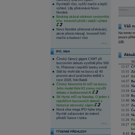
Rychlejší růst, vyšší marže a lepší
výhled. Lilly překonává Novo
Reklama
Nordisk
Booking ukázal odolnost cestovního
trhu. Investoři přešli i slabší výhled
Váš n
Novo Nordisk překonal očekávání,
Na tomto m
akcie přesto klesají. Investoři řeší
pouze přihl
marže a budoucí růst
zde
.
více...
IPO, M&A
Aktuá
Čínský čipový gigant CXMT při
06
burzovním debutu vystřelil přes 500
15:57
ČN
%. Překonal i největší banku země
Stát by mohl dát na burzu až 40
15:31
Zá
procent akcií pražského letiště v
14:47
Rů
roce 2028, řekl Babiš
14:37
Ba
Čínský Moonshot AI míří na burzu.
13:32
Ni
Jeho model Kimi K3 znovu rozvířil
13:19
Go
debatu o budoucnosti AI
11:59
Ry
SK Hynix míří na Nasdaq. O jeden z
11:40
Me
největších burzovních debutů v
historii je obrovský zájem
11:37
Za
Nová vlna mega IPO hýbe trhy.
11:35
Če
Rychlé zařazování do indexů
11:29
Sk
přináší šance i rizika
11:26
Pa
více...
10:27
PR
kn
TÝDENNÍ PŘEHLEDY
8:43
Ro