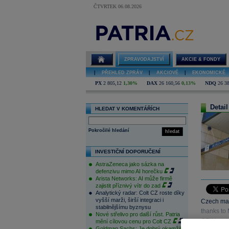
ČTVRTEK 06.08.2026
ZPRAVODAJSTVÍ
AKCIE & FONDY
|
PŘEHLED ZPRÁV
|
AKCIOVÉ
|
EKONOMICKÉ
PX
2 805,12
1,30%
DAX
26 160,56
0,13%
NDQ
26 3
Detail
HLEDAT V KOMENTÁŘÍCH
Pokročilé hledání
hledat
INVESTIČNÍ DOPORUČENÍ
AstraZeneca jako sázka na
defenzivu mimo AI horečku
Arista Networks: AI může firmě
zajistit příznivý vítr do zad
Analytický radar: Colt CZ roste díky
vyšší marži, širší integraci i
Czech mar
stabilnějšímu byznysu
thanks to
Nové střelivo pro další růst. Patria
CZK level
mění cílovou cenu pro Colt CZ
Goldman Sachs: Je dobrý okamžik