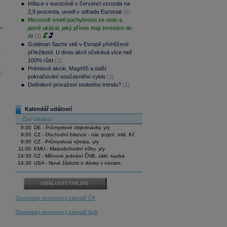
Inflace v eurozóně v červenci vzrostla na
2,9 procenta, uvedl v odhadu Eurostat
(5)
Microsoft smetl pochybnosti ze stolu a
jasně ukázal, jaký přínos mají investice do
AI
(2)
Goldman Sachs vidí v Evropě přehlížené
.
příležitosti. U dvou akcií očekává více než
100% růst
(1)
Prémiové akcie, Mag495 a další
pokračování současného cyklu
(1)
Definitivní proražení stoletého trendu?
(1)
Kalendář událostí
Čas
Událost
8:00
DE - Průmyslové objednávky, y/y
9:00
CZ - Obchodní bilance - nár. pojetí, mld. Kč
9:00
CZ - Průmyslová výroba, y/y
11:00
EMU - Maloobchodní tržby, y/y
14:30
CZ - Měnové jednání ČNB, zákl. sazba
14:30
USA - Nové žádosti o dávky v nezam.
UDÁLOSTI ONLINE
Dlouhodobý ekonomický kalendář ČR
Dlouhodobý ekonomický kalendář Svět