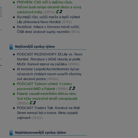
PREVIEW: CSG míří k dalšímu růstu.
Klíčové bude tempo obranné divize a vývoj
zakázkové knihy
(1957x)
Rychlejší růst, vyšší marže a lepší výhled.
Lilly překonává Novo Nordisk
(976x)
Rozbřesk: Inflace v červenci mírně vyšší,
ČNB dnes úrokové sazby nezmění
(867x)
Nejčtenější zprávy týdne
PODCAST ROZHOVORY: Eli Lilly vs. Novo
Nordisk. Revoluce v léčbě obezity je podle
MUDr. Kunové teprve na začátku
(4940x)
AI investor Leopold Aschenbrenner byl po
výrazných ztrátách nucen uzavřít všechny
své akciové pozice
(4503x)
PODCAST Týdenní výhled: V centru
pozornosti AMD a Palantir
(3998x)
Palantir zasadil medvědům těžkou ránu.
Své tržby meziročně téměř zdvojnásobil
(3830x)
PODCAST Traders Talk: Korekce na Wall
Street nemusí být u konce. Meta vypadá
zajímavě
(3411x)
Nejdiskutovanější zprávy týdne