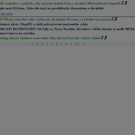
B rozhodne o sazbách, trhy mezitím sledují Írán a závislost Microsoftu na OpenAI
ple není AI firma. Jeho síla stojí na produktech, ekosystému a disciplíně
.08.2026
P 500 po rekordní rally vyčkával, trh sleduje Hormuz i výsledkovou sezónu
émiové akcie, Mag495 a další pokračování současného cyklu
DCAST ROZHOVORY: Eli Lilly vs. Novo Nordisk. Revoluce v léčbě obezity je podle MUDr
nové teprve na začátku
oking ukázal odolnost cestovního trhu. Investoři přešli i slabší výhled
1
2
3
4
5
6
7
8
9
10
>>