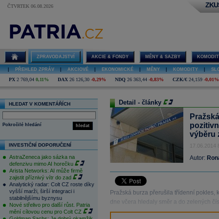
ZKU
ČTVRTEK 06.08.2026
ZPRAVODAJSTVÍ
AKCIE & FONDY
MĚNY & SAZBY
KOMODIT
|
PŘEHLED ZPRÁV
|
AKCIOVÉ
|
EKONOMICKÉ
|
MĚNY
|
KOMODITY
|
SL
PX
2 769,04
0,11%
DAX
26 126,30
-0,29%
NDQ
26 363,44
-0,83%
CZK/€
24,159
-0,01%
Detail - články
HLEDAT V KOMENTÁŘÍCH
Pražská
pozitiv
Pokročilé hledání
hledat
výběru 
INVESTIČNÍ DOPORUČENÍ
17.06.2014 
AstraZeneca jako sázka na
Autor:
Ron
defenzivu mimo AI horečku
Arista Networks: AI může firmě
zajistit příznivý vítr do zad
Analytický radar: Colt CZ roste díky
vyšší marži, širší integraci i
Pražská burza přerušila třídenní pokles, 
stabilnějšímu byznysu
dne včera hledaly směr a do zelených čí
Nové střelivo pro další růst. Patria
mění cílovou cenu pro Colt CZ
Goldman Sachs: Je dobrý okamžik