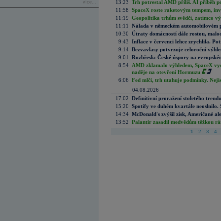
13:23
Trh potrestal AMD příliš. AI příběh p
více...
11:58
SpaceX roste raketovým tempem, inves
11:19
Geopolitika trhům svědčí, zatímco v
11:11
Nálada v německém automobilovém prů
10:30
Útraty domácností dále rostou, malo
9:43
Inflace v červenci lehce zrychlila. Pot
9:14
Bezvavlasy potvrzuje celoroční výhl
9:01
Rozbřesk: České úspory na evropském
8:54
AMD zklamalo výhledem, SpaceX vydě
naděje na otevření Hormuzu
6:06
Fed mlčí, trh utahuje podmínky. Nejis
04.08.2026
17:02
Definitivní proražení stoletého trend
15:20
Spotify ve duhém kvartále neoslnilo. 
14:34
McDonald's zvýšil zisk, Američané ale
13:52
Palantir zasadil medvědům těžkou rá
1
2
3
4