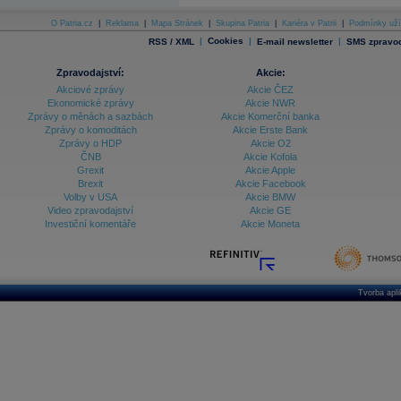
O Patria.cz
|
Reklama
|
Mapa Stránek
|
Skupina Patria
|
Kariéra v Patrii
|
Podmínky uží
|
Cookies
|
|
RSS / XML
E-mail newsletter
SMS zpravod
Zpravodajství:
Akcie:
Akciové zprávy
Akcie ČEZ
Ekonomické zprávy
Akcie NWR
Zprávy o měnách a sazbách
Akcie Komerční banka
Zprávy o komoditách
Akcie Erste Bank
Zprávy o HDP
Akcie O2
ČNB
Akcie Kofola
Grexit
Akcie Apple
Brexit
Akcie Facebook
Volby v USA
Akcie BMW
Video zpravodajství
Akcie GE
Investiční komentáře
Akcie Moneta
Tvorba apl