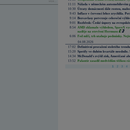
více...
11:11
Nálada v německém automobilovém prů
10:30
Útraty domácností dále rostou, malo
9:43
Inflace v červenci lehce zrychlila. Pot
9:14
Bezvavlasy potvrzuje celoroční výhl
9:01
Rozbřesk: České úspory na evropském
8:54
AMD zklamalo výhledem, SpaceX vydě
naděje na otevření Hormuzu
6:06
Fed mlčí, trh utahuje podmínky. Nejis
04.08.2026
17:02
Definitivní proražení stoletého trend
15:20
Spotify ve duhém kvartále neoslnilo. 
14:34
McDonald's zvýšil zisk, Američané ale
13:52
Palantir zasadil medvědům těžkou rá
1
2
3
4