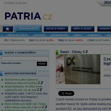
ZKU
ČTVRTEK 06.08.2026
ZPRAVODAJSTVÍ
AKCIE & FONDY
MĚNY & SAZBY
KOMODIT
|
PŘEHLED ZPRÁV
|
AKCIOVÉ
|
EKONOMICKÉ
|
MĚNY
|
KOMODITY
|
SL
PX
2 769,04
0,11%
DAX
26 126,30
-0,29%
NDQ
26 363,44
-0,83%
CZK/€
24,167
0,00%
Detail - články
HLEDAT V KOMENTÁŘÍCH
Cze
hig
Pokročilé hledání
hledat
23.06
INVESTIČNÍ DOPORUČENÍ
Autor
AstraZeneca jako sázka na
defenzivu mimo AI horečku
Arista Networks: AI může firmě
zajistit příznivý vítr do zad
Analytický radar: Colt CZ roste díky
vyšší marži, širší integraci i
Czech market closed on Friday in positiv
stabilnějšímu byznysu
Nové střelivo pro další růst. Patria
another heavy hit. Quite active trading d
mění cílovou cenu pro Colt CZ
auctionCEZ: all day demanded by intnl t
Goldman Sachs: Je dobrý okamžik