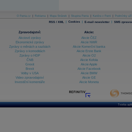
O Patria.cz
|
Reklama
|
Mapa Stránek
|
Skupina Patria
|
Kariéra v Patrii
|
Podmínky uží
|
Cookies
|
|
RSS / XML
E-mail newsletter
SMS zpravod
Zpravodajství:
Akcie:
Akciové zprávy
Akcie ČEZ
Ekonomické zprávy
Akcie NWR
Zprávy o měnách a sazbách
Akcie Komerční banka
Zprávy o komoditách
Akcie Erste Bank
Zprávy o HDP
Akcie O2
ČNB
Akcie Kofola
Grexit
Akcie Apple
Brexit
Akcie Facebook
Volby v USA
Akcie BMW
Video zpravodajství
Akcie GE
Investiční komentáře
Akcie Moneta
Tvorba apl