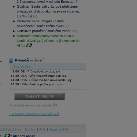
2,9 procenta, uvedl v odhadu Eurostat
(5)
Goldman Sachs vidí v Evropě přehlížené
příležitosti. U dvou akcií očekává více než
100% růst
(1)
Prémiové akcie, Mag495 a další
pokračování současného cyklu
(1)
Definitivní proražení stoletého trendu?
(1)
Microsoft smetl pochybnosti ze stolu a
jasně ukázal, jaký přínos mají investice do
AI
(1)
Kalendář událostí
Čas
Událost
8:00
DE - Průmyslová výroba, y/y
.
14:30
USA - Míra nezaměstnanosti, s.a.
14:30
USA - Průměrná hodinová mzda, y/y
14:30
USA - Změna počtu prac. míst
UDÁLOSTI ONLINE
Dlouhodobý ekonomický kalendář ČR
Dlouhodobý ekonomický kalendář Svět
stiční disclaimer
|
Náměty
|
FAQ
|
Skupina ČSOB
a
|
=
placený obsah