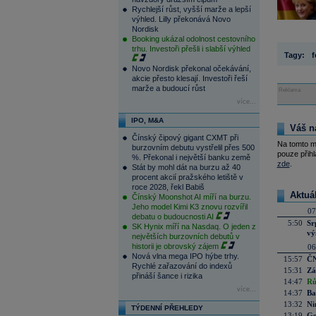
Rychlejší růst, vyšší marže a lepší
výhled. Lilly překonává Novo
Nordisk
Booking ukázal odolnost cestovního
trhu. Investoři přešli i slabší výhled
Tagy:
f
Novo Nordisk překonal očekávání,
akcie přesto klesají. Investoři řeší
marže a budoucí růst
Reklama
více...
IPO, M&A
Váš n
Čínský čipový gigant CXMT při
Na tomto m
burzovním debutu vystřelil přes 500
pouze přihl
%. Překonal i největší banku země
zde
.
Stát by mohl dát na burzu až 40
procent akcií pražského letiště v
roce 2028, řekl Babiš
Aktuá
Čínský Moonshot AI míří na burzu.
Jeho model Kimi K3 znovu rozvířil
07
debatu o budoucnosti AI
5:50
Sr
SK Hynix míří na Nasdaq. O jeden z
vý
největších burzovních debutů v
historii je obrovský zájem
06
Nová vlna mega IPO hýbe trhy.
15:57
ČN
Rychlé zařazování do indexů
15:31
Zá
přináší šance i rizika
14:47
Rů
více...
14:37
Ba
13:32
Ni
TÝDENNÍ PŘEHLEDY
13:19
Go