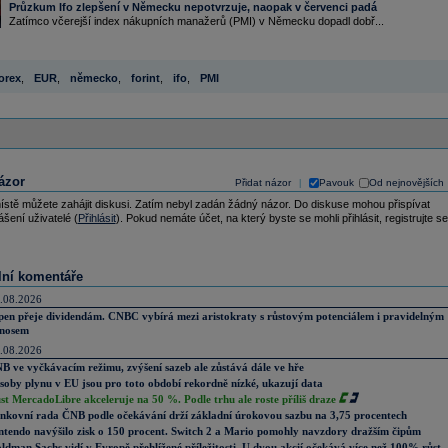
Průzkum Ifo zlepšení v Německu nepotvrzuje, naopak v červenci padá
Zatímco včerejší index nákupních manažerů (PMI) v Německu dopadl dobř...
orex
,
EUR
,
německo
,
forint
,
ifo
,
PMI
ázor
Přidat názor
Pavouk
Od nejnovějších
|
ístě můžete zahájit diskusi. Zatím nebyl zadán žádný názor. Do diskuse mohou přispívat
ášení uživatelé (
Přihlásit
). Pokud nemáte účet, na který byste se mohli přihlásit, registrujte se
lní komentáře
.08.2026
pen přeje dividendám. CNBC vybírá mezi aristokraty s růstovým potenciálem i pravidelným
nosem
.08.2026
B ve vyčkávacím režimu, zvýšení sazeb ale zůstává dále ve hře
soby plynu v EU jsou pro toto období rekordně nízké, ukazují data
st MercadoLibre akceleruje na 50 %. Podle trhu ale roste příliš draze
nkovní rada ČNB podle očekávání drží základní úrokovou sazbu na 3,75 procentech
ntendo navýšilo zisk o 150 procent. Switch 2 a Mario pomohly navzdory dražším čipům
ldman Sachs vidí v Evropě přehlížené příležitosti. U dvou akcií očekává více než 100% růst