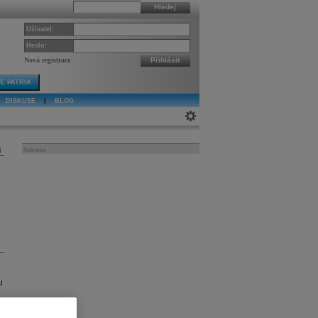
Hledej
Uživatel:
Heslo:
Nová registrace
Přihlásit
E PATRIA
DISKUSE
|
BLOG
j
Reklama
u