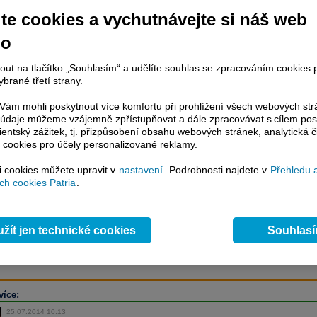
te cookies a vychutnávejte si náš web
no
račování článku je dostupné jen klientům placených služeb
Patria Plus
/
estor Plus
případně uživatelům platformy
Patria Direct
. Pokud jste klientem
nout na tlačítko „Souhlasím“ a udělíte souhlas se zpracováním cookies 
hto služeb, potom je nutné se
Přihlásit
.
brané třetí strany.
ámci placeného informačního servisu získáte
ám mohli poskytnout více komfortu při prohlížení všech webových st
řístup ke
kompletnímu zpravodajství
to údaje můžeme vzájemně zpřístupňovat a dále zpracovávat s cílem pos
.patria.cz bez jakýchkoliv omezení. Veškeré
lientský zážitek, tj. přizpůsobení obsahu webových stránek, analytická č
rávy, komentáře a horké zprávy jsou
 cookies pro účely personalizované reklamy.
brazovány terminálovou metodou (bez nutnosti obnovovat stránku) bez
ždění a v plné verzi.
si cookies můžete upravit v
nastavení
. Podrobnosti najdete v
Přehledu 
h cookies Patria
.
en zpravodajství, ale i další služby získáte v Patria Plus / Investor Plus -
sms
e-mailové
zpravodajství,
data
z finančních trhů v reálném čase, kompletní
lytický servis
, rozsáhlé
databáze
časových řad ke stažení,
prognózy
žít jen technické cookies
Souhlas
oje a
valuace
, ekonomické
fundamenty
,
nástroje
a
kalkulátory
...
více
více:
25.07.2014 10:13