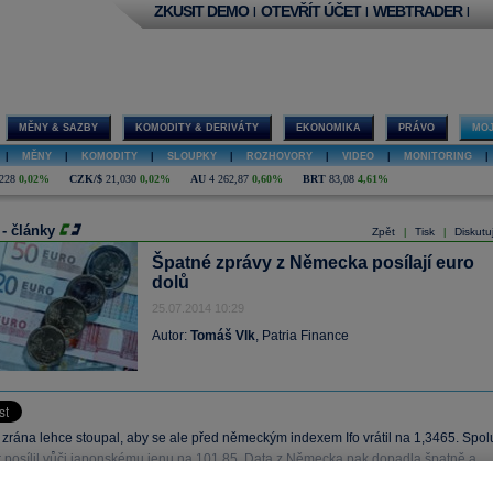
ZKUSIT DEMO
OTEVŘÍT ÚČET
WEBTRADER
|
|
|
MĚNY & SAZBY
KOMODITY & DERIVÁTY
EKONOMIKA
PRÁVO
MOJ
|
MĚNY
|
KOMODITY
|
SLOUPKY
|
ROZHOVORY
|
VIDEO
|
MONITORING
|
228
0,02%
CZK/$
21,030
0,02%
AU
4 262,87
0,60%
BRT
83,08
4,61%
 - články
Zpět
Tisk
Diskutu
|
|
Špatné zprávy z Německa posílají euro
dolů
25.07.2014 10:29
Autor:
Tomáš Vlk
, Patria Finance
 zrána lehce stoupal, aby se ale před německým indexem Ifo vrátil na 1,3465. Spol
ar posílil vůči japonskému jenu na 101,85. Data z Německa pak dopadla špatně a
uro dolů na současných 1,3450.