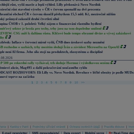
chlejší růst, vyšší marže a lepší výhled. Lilly překonává Novo Nordisk
ziroční růst stavební výroby v ČR v červnu zpomalil na dvě procenta
hraniční obchod ČR v červnu skončil přebytkem 15,5 mld. Kč, meziročně nižším
ský průmysl zakončil druhé čtvrtletí silně
upina ČSOB v 1. pololetí: Velký zájem o financování vlastního bydlení
měťový sektor je brzda pro techy, trhy jsou na tom dopoledne smíšeně
EVIEW: CSG míří k dalšímu růstu. Klíčové bude tempo obranné divize a vývoj zakázkové
ihy
zbřesk: Inflace v červenci mírně vyšší, ČNB dnes úrokové sazby nezmění
B rozhodne o sazbách, trhy mezitím sledují Írán a závislost Microsoftu na OpenAI
ple není AI firma. Jeho síla stojí na produktech, ekosystému a disciplíně
.08.2026
P 500 po rekordní rally vyčkával, trh sleduje Hormuz i výsledkovou sezónu
émiové akcie, Mag495 a další pokračování současného cyklu
DCAST ROZHOVORY: Eli Lilly vs. Novo Nordisk. Revoluce v léčbě obezity je podle MUDr
nové teprve na začátku
1
2
3
4
5
6
7
8
9
10
>>
atria
|
Kariéra v Patrii
|
Podmínky užívání stránek
|
Ochrana osobních údajů
|
Pravidla diskuse
|
Inve
|
|
|
|
|
E-mail newsletter
SMS zpravodajství
Data export
Mobilní verze
R
=
Real-Time dat