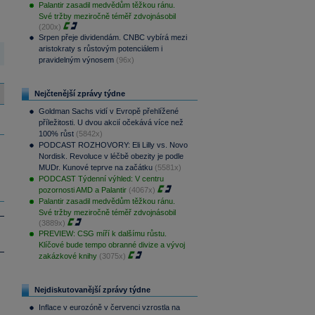
Palantir zasadil medvědům těžkou ránu.
Své tržby meziročně téměř zdvojnásobil
(200x)
Srpen přeje dividendám. CNBC vybírá mezi
aristokraty s růstovým potenciálem i
pravidelným výnosem
(96x)
Nejčtenější zprávy týdne
Goldman Sachs vidí v Evropě přehlížené
příležitosti. U dvou akcií očekává více než
100% růst
(5842x)
PODCAST ROZHOVORY: Eli Lilly vs. Novo
Nordisk. Revoluce v léčbě obezity je podle
MUDr. Kunové teprve na začátku
(5581x)
PODCAST Týdenní výhled: V centru
pozornosti AMD a Palantir
(4067x)
Palantir zasadil medvědům těžkou ránu.
Své tržby meziročně téměř zdvojnásobil
(3889x)
PREVIEW: CSG míří k dalšímu růstu.
Klíčové bude tempo obranné divize a vývoj
zakázkové knihy
(3075x)
Nejdiskutovanější zprávy týdne
Inflace v eurozóně v červenci vzrostla na