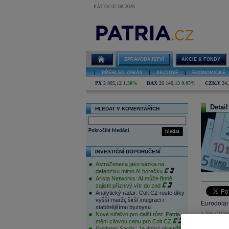
PÁTEK 07.08.2026
ZPRAVODAJSTVÍ
AKCIE & FONDY
|
PŘEHLED ZPRÁV
|
AKCIOVÉ
|
EKONOMICKÉ
PX
2 805,12
1,30%
DAX
26 140,13
0,05%
CZK/€
24,
Detail
HLEDAT V KOMENTÁŘÍCH
Pokročilé hledání
hledat
INVESTIČNÍ DOPORUČENÍ
AstraZeneca jako sázka na
defenzivu mimo AI horečku
Arista Networks: AI může firmě
zajistit příznivý vítr do zad
Analytický radar: Colt CZ roste díky
vyšší marži, širší integraci i
Eurodolar
stabilnějšímu byznysu
s tím dol
Nové střelivo pro další růst. Patria
mění cílovou cenu pro Colt CZ
poslala e
Goldman Sachs: Je dobrý okamžik