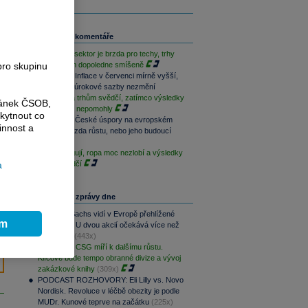
Související komentáře
Paměťový sektor je brzda pro techy, trhy
pro skupinu
jsou na tom dopoledne smíšeně
Rozbřesk: Inflace v červenci mírně vyšší,
ČNB dnes úrokové sazby nezmění
Geopolitika trhům svědčí, zatímco výsledky
ránek ČSOB,
sentimentu nepomohly
kytnout co
Rozbřesk: České úspory na evropském
innost a
vrcholu. Brzda růstu, nebo jeho budoucí
motor?
Techy fungují, ropa moc nezlobí a výsledky
a
trhům svědčí
Nejčtenější zprávy dne
Goldman Sachs vidí v Evropě přehlížené
ím
příležitosti. U dvou akcií očekává více než
100% růst
(443x)
PREVIEW: CSG míří k dalšímu růstu.
Klíčové bude tempo obranné divize a vývoj
zakázkové knihy
(309x)
PODCAST ROZHOVORY: Eli Lilly vs. Novo
Nordisk. Revoluce v léčbě obezity je podle
MUDr. Kunové teprve na začátku
(225x)