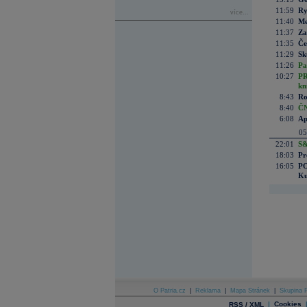
11:59
Ry
více...
11:40
Me
11:37
Za
11:35
Če
11:29
Sk
11:26
Pa
10:27
PR
kn
8:43
Ro
8:40
ČN
6:08
Ap
05
22:01
S&
18:03
Pr
16:05
PO
Ku
O Patria.cz
|
Reklama
|
Mapa Stránek
|
Skupina P
|
Cookies
RSS / XML