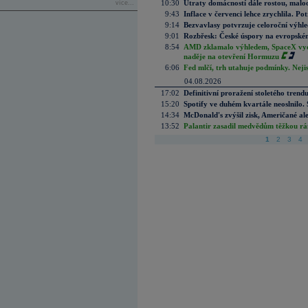
10:30
Útraty domácností dále rostou, malo
více...
9:43
Inflace v červenci lehce zrychlila. Pot
9:14
Bezvavlasy potvrzuje celoroční výhl
9:01
Rozbřesk: České úspory na evropském
8:54
AMD zklamalo výhledem, SpaceX vydě
naděje na otevření Hormuzu
6:06
Fed mlčí, trh utahuje podmínky. Nejis
04.08.2026
17:02
Definitivní proražení stoletého trend
15:20
Spotify ve duhém kvartále neoslnilo. 
14:34
McDonald's zvýšil zisk, Američané ale
13:52
Palantir zasadil medvědům těžkou rá
1
2
3
4