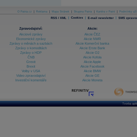
O Patria.cz
|
Reklama
|
Mapa Stránek
|
Skupina Patria
|
Kariéra v Patrii
|
Podmínky uží
|
Cookies
|
|
RSS / XML
E-mail newsletter
SMS zpravod
Zpravodajství:
Akcie:
Akciové zprávy
Akcie ČEZ
Ekonomické zprávy
Akcie NWR
Zprávy o měnách a sazbách
Akcie Komerční banka
Zprávy o komoditách
Akcie Erste Bank
Zprávy o HDP
Akcie O2
ČNB
Akcie Kofola
Grexit
Akcie Apple
Brexit
Akcie Facebook
Volby v USA
Akcie BMW
Video zpravodajství
Akcie GE
Investiční komentáře
Akcie Moneta
Tvorba apl