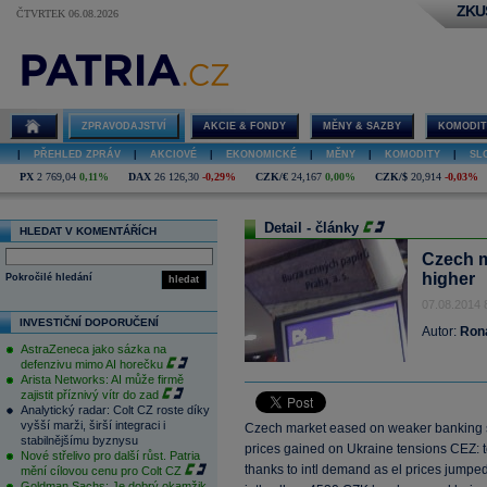
ZKU
ČTVRTEK 06.08.2026
ZPRAVODAJSTVÍ
AKCIE & FONDY
MĚNY & SAZBY
KOMODIT
|
PŘEHLED ZPRÁV
|
AKCIOVÉ
|
EKONOMICKÉ
|
MĚNY
|
KOMODITY
|
SL
PX
2 769,04
0,11%
DAX
26 126,30
-0,29%
CZK/€
24,167
0,00%
CZK/$
20,914
-0,03%
Detail - články
HLEDAT V KOMENTÁŘÍCH
Czech m
higher
Pokročilé hledání
hledat
07.08.2014 
INVESTIČNÍ DOPORUČENÍ
Autor:
Ron
AstraZeneca jako sázka na
defenzivu mimo AI horečku
Arista Networks: AI může firmě
zajistit příznivý vítr do zad
Analytický radar: Colt CZ roste díky
vyšší marži, širší integraci i
Czech market eased on weaker banking s
stabilnějšímu byznysu
prices gained on Ukraine tensions CEZ: te
Nové střelivo pro další růst. Patria
thanks to intl demand as el prices jumpe
mění cílovou cenu pro Colt CZ
Goldman Sachs: Je dobrý okamžik