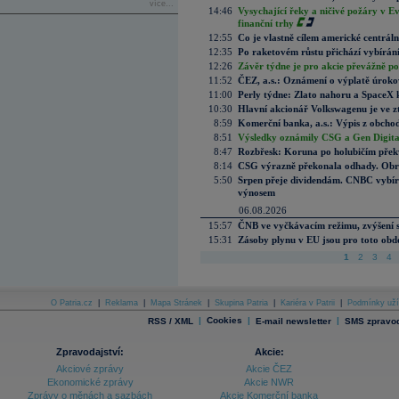
více...
14:46
Vysychající řeky a ničivé požáry v E
finanční trhy
12:55
Co je vlastně cílem americké centrál
12:35
Po raketovém růstu přichází vybírán
12:26
Závěr týdne je pro akcie převážně po
11:52
ČEZ, a.s.: Oznámení o výplatě úrok
11:00
Perly týdne: Zlato nahoru a SpaceX 
10:30
Hlavní akcionář Volkswagenu je ve z
8:59
Komerční banka, a.s.: Výpis z obchod
8:51
Výsledky oznámily CSG a Gen Digital
8:47
Rozbřesk: Koruna po holubičím přek
8:14
CSG výrazně překonala odhady. Obran
5:50
Srpen přeje dividendám. CNBC vybírá
výnosem
06.08.2026
15:57
ČNB ve vyčkávacím režimu, zvýšení s
15:31
Zásoby plynu v EU jsou pro toto obdo
1
2
3
4
O Patria.cz
|
Reklama
|
Mapa Stránek
|
Skupina Patria
|
Kariéra v Patrii
|
Podmínky uží
|
Cookies
|
|
RSS / XML
E-mail newsletter
SMS zpravod
Zpravodajství:
Akcie:
Akciové zprávy
Akcie ČEZ
Ekonomické zprávy
Akcie NWR
Zprávy o měnách a sazbách
Akcie Komerční banka