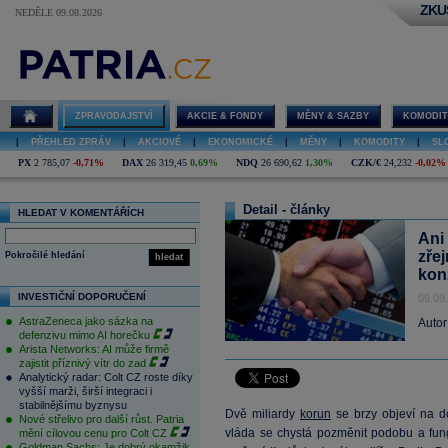
ZKU
NEDĚLE 09.08.2026
ZPRAVODAJSTVÍ
AKCIE & FONDY
MĚNY & SAZBY
KOMODIT
|
PŘEHLED ZPRÁV
|
AKCIOVÉ
|
EKONOMICKÉ
|
MĚNY
|
KOMODITY
|
SL
PX
2 785,07
-0,71%
DAX
26 319,45
0,69%
NDQ
26 690,62
1,30%
CZK/€
24,232
-0,02%
Detail - články
HLEDAT V KOMENTÁŘÍCH
Ani
zře
Pokročilé hledání
hledat
kon
INVESTIČNÍ DOPORUČENÍ
09.09
AstraZeneca jako sázka na
Autor
defenzivu mimo AI horečku
Arista Networks: AI může firmě
zajistit příznivý vítr do zad
Analytický radar: Colt CZ roste díky
vyšší marži, širší integraci i
stabilnějšímu byznysu
Dvě miliardy
korun
se brzy objeví na do
Nové střelivo pro další růst. Patria
vláda se chystá pozměnit podobu a fung
mění cílovou cenu pro Colt CZ
Goldman Sachs: Je dobrý okamžik