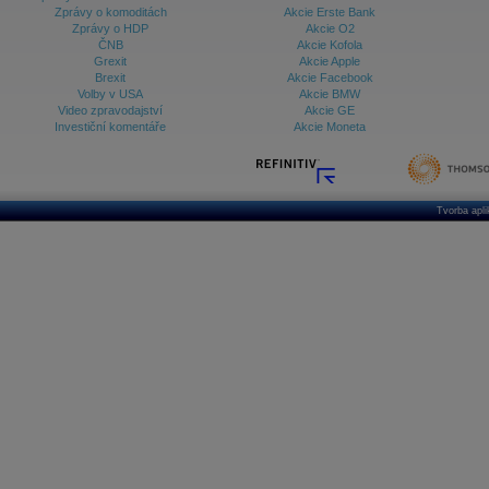
Zprávy o komoditách
Akcie Erste Bank
Zprávy o HDP
Akcie O2
ČNB
Akcie Kofola
Grexit
Akcie Apple
Brexit
Akcie Facebook
Volby v USA
Akcie BMW
Video zpravodajství
Akcie GE
Investiční komentáře
Akcie Moneta
Tvorba apl