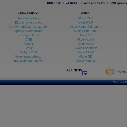
|
Cookies
|
|
RSS / XML
E-mail newsletter
SMS zpravod
Zpravodajství:
Akcie:
Akciové zprávy
Akcie ČEZ
Ekonomické zprávy
Akcie NWR
Zprávy o měnách a sazbách
Akcie Komerční banka
Zprávy o komoditách
Akcie Erste Bank
Zprávy o HDP
Akcie O2
ČNB
Akcie Kofola
Grexit
Akcie Apple
Brexit
Akcie Facebook
Volby v USA
Akcie BMW
Video zpravodajství
Akcie GE
Investiční komentáře
Akcie Moneta
Tvorba apl