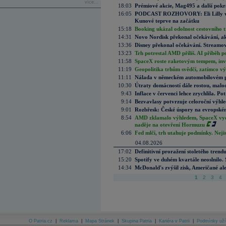
více...
18:03
Prémiové akcie, Mag495 a další pokr
16:05
PODCAST ROZHOVORY: Eli Lilly vs. 
Kunové teprve na začátku
15:18
Booking ukázal odolnost cestovního trh
14:31
Novo Nordisk překonal očekávání, akci
13:36
Disney překonal očekávání. Streamova
13:23
Trh potrestal AMD příliš. AI příběh p
11:58
SpaceX roste raketovým tempem, inves
11:19
Geopolitika trhům svědčí, zatímco v
11:11
Nálada v německém automobilovém prů
10:30
Útraty domácností dále rostou, malo
9:43
Inflace v červenci lehce zrychlila. Pot
9:14
Bezvavlasy potvrzuje celoroční výhl
9:01
Rozbřesk: České úspory na evropském
8:54
AMD zklamalo výhledem, SpaceX vydě
naděje na otevření Hormuzu
6:06
Fed mlčí, trh utahuje podmínky. Nejis
04.08.2026
17:02
Definitivní proražení stoletého trend
15:20
Spotify ve duhém kvartále neoslnilo. 
14:34
McDonald's zvýšil zisk, Američané ale
1
2
3
4
O Patria.cz
|
Reklama
|
Mapa Stránek
|
Skupina Patria
|
Kariéra v Patrii
|
Podmínky uží