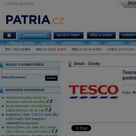
ZKU
ČTVRTEK 06.08.2026
ZPRAVODAJSTVÍ
AKCIE & FONDY
MĚNY & SAZBY
KOMODIT
|
PŘEHLED ZPRÁV
|
AKCIOVÉ
|
EKONOMICKÉ
|
MĚNY
|
KOMODITY
|
SL
PX
2 769,04
0,00%
DAX
26 126,30
-0,29%
NDQ
26 363,44
-0,83%
CZK/€
24,176
0,02%
Detail - články
HLEDAT V KOMENTÁŘÍCH
Tesco
podni
Pokročilé hledání
hledat
09.12.20
INVESTIČNÍ DOPORUČENÍ
Autor:
R
AstraZeneca jako sázka na
defenzivu mimo AI horečku
Arista Networks: AI může firmě
zajistit příznivý vítr do zad
Analytický radar: Colt CZ roste díky
vyšší marži, širší integraci i
stabilnějšímu byznysu
Nové střelivo pro další růst. Patria
mění cílovou cenu pro Colt CZ
Goldman Sachs: Je dobrý okamžik