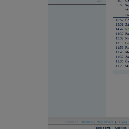
8:14
CS
více...
5:50
Sr
vý
06
15:57
ČN
15:31
Zá
14:47
Rů
14:37
Ba
13:32
Ni
13:19
Go
11:59
Ry
11:40
Me
11:37
Za
11:35
Če
11:29
Sk
O Patria.cz
|
Reklama
|
Mapa Stránek
|
Skupina P
|
Cookies
RSS / XML