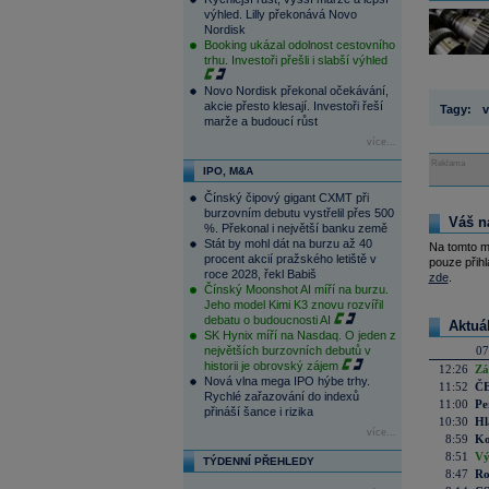
výhled. Lilly překonává Novo
Nordisk
Booking ukázal odolnost cestovního
trhu. Investoři přešli i slabší výhled
Novo Nordisk překonal očekávání,
akcie přesto klesají. Investoři řeší
Tagy:
v
marže a budoucí růst
více...
Reklama
IPO, M&A
Čínský čipový gigant CXMT při
burzovním debutu vystřelil přes 500
Váš n
%. Překonal i největší banku země
Stát by mohl dát na burzu až 40
Na tomto m
procent akcií pražského letiště v
pouze přihl
roce 2028, řekl Babiš
zde
.
Čínský Moonshot AI míří na burzu.
Jeho model Kimi K3 znovu rozvířil
debatu o budoucnosti AI
Aktuá
SK Hynix míří na Nasdaq. O jeden z
největších burzovních debutů v
07
historii je obrovský zájem
12:26
Zá
Nová vlna mega IPO hýbe trhy.
11:52
ČE
Rychlé zařazování do indexů
11:00
Pe
přináší šance i rizika
10:30
Hl
více...
8:59
Ko
8:51
Vý
TÝDENNÍ PŘEHLEDY
8:47
Ro