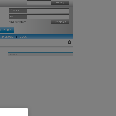
Hledej
Uživatel:
Heslo:
Nová registrace
Přihlásit
E PATRIA
DISKUSE
|
BLOG
j
Reklama
.
,