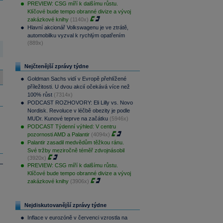
PREVIEW: CSG míří k dalšímu růstu.
Klíčové bude tempo obranné divize a vývoj
zakázkové knihy
(1140x)
Hlavní akcionář Volkswagenu je ve ztrátě,
automobilku vyzval k rychlým opatřením
(889x)
Nejčtenější zprávy týdne
Goldman Sachs vidí v Evropě přehlížené
příležitosti. U dvou akcií očekává více než
100% růst
(7314x)
PODCAST ROZHOVORY: Eli Lilly vs. Novo
Nordisk. Revoluce v léčbě obezity je podle
MUDr. Kunové teprve na začátku
(5946x)
PODCAST Týdenní výhled: V centru
pozornosti AMD a Palantir
(4094x)
Palantir zasadil medvědům těžkou ránu.
Své tržby meziročně téměř zdvojnásobil
(3920x)
PREVIEW: CSG míří k dalšímu růstu.
Klíčové bude tempo obranné divize a vývoj
zakázkové knihy
(3906x)
Nejdiskutovanější zprávy týdne
Inflace v eurozóně v červenci vzrostla na