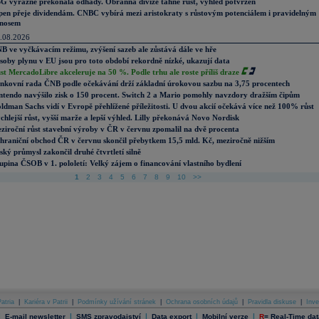
G výrazně překonala odhady. Obranná divize táhne růst, výhled potvrzen
pen přeje dividendám. CNBC vybírá mezi aristokraty s růstovým potenciálem i pravidelným
nosem
.08.2026
B ve vyčkávacím režimu, zvýšení sazeb ale zůstává dále ve hře
soby plynu v EU jsou pro toto období rekordně nízké, ukazují data
st MercadoLibre akceleruje na 50 %. Podle trhu ale roste příliš draze
nkovní rada ČNB podle očekávání drží základní úrokovou sazbu na 3,75 procentech
ntendo navýšilo zisk o 150 procent. Switch 2 a Mario pomohly navzdory dražším čipům
ldman Sachs vidí v Evropě přehlížené příležitosti. U dvou akcií očekává více než 100% růst
chlejší růst, vyšší marže a lepší výhled. Lilly překonává Novo Nordisk
ziroční růst stavební výroby v ČR v červnu zpomalil na dvě procenta
hraniční obchod ČR v červnu skončil přebytkem 15,5 mld. Kč, meziročně nižším
ský průmysl zakončil druhé čtvrtletí silně
upina ČSOB v 1. pololetí: Velký zájem o financování vlastního bydlení
1
2
3
4
5
6
7
8
9
10
>>
atria
|
Kariéra v Patrii
|
Podmínky užívání stránek
|
Ochrana osobních údajů
|
Pravidla diskuse
|
Inve
|
|
|
|
|
E-mail newsletter
SMS zpravodajství
Data export
Mobilní verze
R
=
Real-Time dat