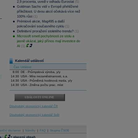
2,9 procenta, uvedl v odhadu Eurostat
(5)
Goldman Sachs vidí v Evropě přehlížené
příležitosti. U dvou akcií očekává více než
100% růst
(1)
Prémiové akcie, Mag495 a další
pokračování současného cyklu
(1)
Definitivní proražení stoletého trendu?
(1)
Microsoft smetl pochybnosti ze stolu a
jasně ukázal, jaký přínos mají investice do
AI
(1)
Kalendář událostí
Čas
Událost
8:00
DE - Průmyslová výroba, y/y
14:30
USA - Míra nezaměstnanosti, s.a.
14:30
USA - Průměrná hodinová mzda, y/y
14:30
USA - Změna počtu prac. míst
UDÁLOSTI ONLINE
Dlouhodobý ekonomický kalendář ČR
Dlouhodobý ekonomický kalendář Svět
stiční disclaimer
|
Náměty
|
FAQ
|
Skupina ČSOB
a
|
=
placený obsah