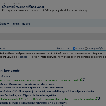
25.02.2015 9:15
Čínský průmysl se drží nad vodou
Čínský index nákupních manažerů (PMI) v průmyslu, důležitý předstihový...
ýsledky
,
akcie
,
Rusko
ázor
Přidat názor
Pavouk
Od nejnovějších
|
ístě můžete zahájit diskusi. Zatím nebyl zadán žádný názor. Do diskuse mohou přispívat
ášení uživatelé (
Přihlásit
). Pokud nemáte účet, na který byste se mohli přihlásit, registrujte se
lní komentáře
.08.2026
věr týdne je pro akcie převážně pozitivní při vyčkávání na nová data
Z, a.s.: Oznámení o výplatě úrokového výnosu
rly týdne: Zlato nahoru a SpaceX k 10 bilionům dolarů
avní akcionář Volkswagenu je ve ztrátě, automobilku vyzval k rychlým opatřením
merční banka, a.s.: Výpis z obchodního rejstříku
sledky oznámily CSG a Gen Digital, Trump uvalil nová cla. Evropa zahájí opatrně
zbřesk: Koruna po holubičím překvapení ČNB v defenzivě