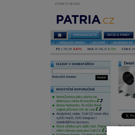
PÁTEK 07.08.2026
ZPRAVODAJSTVÍ
AKCIE & FONDY
|
PŘEHLED ZPRÁV
|
AKCIOVÉ
|
EKONOMICKÉ
PX
2 781,99
-0,82%
DAX
26 336,32
0,75%
CZK/€
24
Detail
HLEDAT V KOMENTÁŘÍCH
Pokročilé hledání
hledat
INVESTIČNÍ DOPORUČENÍ
AstraZeneca jako sázka na
defenzivu mimo AI horečku
Arista Networks: AI může firmě
zajistit příznivý vítr do zad
Analytický radar: Colt CZ roste díky
vyšší marži, širší integraci i
stabilnějšímu byznysu
Nové střelivo pro další růst. Patria
Ruskému p
mění cílovou cenu pro Colt CZ
Firmě pom
Goldman Sachs: Je dobrý okamžik