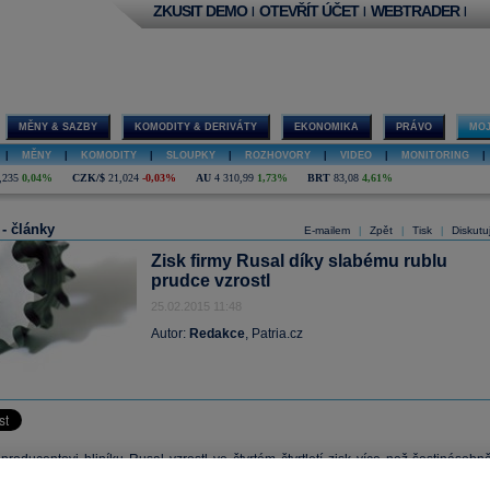
ZKUSIT DEMO
OTEVŘÍT ÚČET
WEBTRADER
|
|
|
MĚNY & SAZBY
KOMODITY & DERIVÁTY
EKONOMIKA
PRÁVO
MOJ
|
MĚNY
|
KOMODITY
|
SLOUPKY
|
ROZHOVORY
|
VIDEO
|
MONITORING
|
,235
0,04%
CZK/$
21,024
-0,03%
AU
4 310,99
1,73%
BRT
83,08
4,61%
 - články
E-mailem
Zpět
Tisk
Diskutu
|
|
|
Zisk firmy Rusal díky slabému rublu
prudce vzrostl
25.02.2015 11:48
Autor:
Redakce
, Patria.cz
roducentovi hliníku Rusal vzrostl ve čtvrtém čtvrtletí zisk více než šestinásobně
ohl pokles rublu vůči dolaru a vyšší ceny hliníku. Upravený zisk před zdaněním