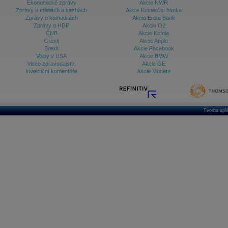
Ekonomické zprávy
Akcie NWR
Zprávy o měnách a sazbách
Akcie Komerční banka
Zprávy o komoditách
Akcie Erste Bank
Zprávy o HDP
Akcie O2
ČNB
Akcie Kofola
Grexit
Akcie Apple
Brexit
Akcie Facebook
Volby v USA
Akcie BMW
Video zpravodajství
Akcie GE
Investiční komentáře
Akcie Moneta
Tvorba apl