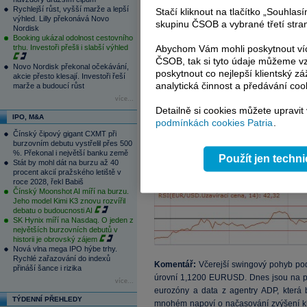
Rychlejší růst, vyšší marže a lepší
Stačí kliknout na tlačítko „Souhla
výhled. Lilly překonává Novo
skupinu ČSOB a vybrané třetí stran
Nordisk
Booking ukázal odolnost cestovního
trhu. Investoři přešli i slabší výhled
Abychom Vám mohli poskytnout víc
ČSOB, tak si tyto údaje můžeme vz
Novo Nordisk překonal očekávání,
poskytnout co nejlepší klientský zá
akcie přesto klesají. Investoři řeší
analytická činnost a předávání coo
marže a budoucí růst
více...
Detailně si cookies můžete upravit
IPO, M&A
podmínkách cookies Patria
.
Čínský čipový gigant CXMT při
burzovním debutu vystřelil přes 500
%. Překonal i největší banku země
Použít jen techn
Stát by mohl dát na burzu až 40
procent akcií pražského letiště v
roce 2028, řekl Babiš
Čínský Moonshot AI míří na burzu.
Jeho model Kimi K3 znovu rozvířil
debatu o budoucnosti AI
SK Hynix míří na Nasdaq. O jeden z
největších burzovních debutů v
historii je obrovský zájem
Nová vlna mega IPO hýbe trhy.
Rychlé zařazování do indexů
Komentář:
Včerejší swingový pohyb pod
přináší šance i rizika
úrovní 1,1200 EURUSD. Dnes jsou na p
více...
eurozóny a data z agentry ADP, která
TÝDENNÍ PŘEHLEDY
mnohém napoví o načasování zvýšení k