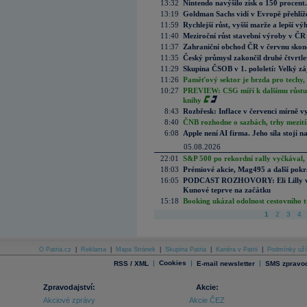
13:32
Nintendo navýšilo zisk o 150 procen
13:19
Goldman Sachs vidí v Evropě přehlíže
11:59
Rychlejší růst, vyšší marže a lepší v
11:40
Meziroční růst stavební výroby v ČR
11:37
Zahraniční obchod ČR v červnu skonč
11:35
Český průmysl zakončil druhé čtvrtlet
11:29
Skupina ČSOB v 1. pololetí: Velký zá
11:26
Paměťový sektor je brzda pro techy,
10:27
PREVIEW: CSG míří k dalšímu růstu.
knihy
8:43
Rozbřesk: Inflace v červenci mírně v
8:40
ČNB rozhodne o sazbách, trhy mezitím
6:08
Apple není AI firma. Jeho síla stojí n
05.08.2026
22:01
S&P 500 po rekordní rally vyčkával,
18:03
Prémiové akcie, Mag495 a další pokr
16:05
PODCAST ROZHOVORY: Eli Lilly vs. 
Kunové teprve na začátku
15:18
Booking ukázal odolnost cestovního trh
1
2
3
4
O Patria.cz
|
Reklama
|
Mapa Stránek
|
Skupina Patria
|
Kariéra v Patrii
|
Podmínky uží
|
Cookies
|
|
RSS / XML
E-mail newsletter
SMS zpravod
Zpravodajství:
Akcie:
Akciové zprávy
Akcie ČEZ