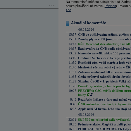
Na tomto místě můžete zahájit diskusi. Zatím
více...
pouze přihlášení uživatelé (
Přihlásit
). Pokud ne
zde
.
Aktuální komentáře
06.08.2026
15:57
ČNB ve vyčkávacím režimu, zvýšení s
15:31
Zásoby plynu v EU jsou pro toto obdo
14:47
Růst MercadoLibre akceleruje na 50 %
14:37
Bankovní rada ČNB podle očekávání 
13:32
Nintendo navýšilo zisk o 150 procen
13:19
Goldman Sachs vidí v Evropě přehlíže
11:59
Rychlejší růst, vyšší marže a lepší v
11:40
Meziroční růst stavební výroby v ČR
11:37
Zahraniční obchod ČR v červnu skonč
11:35
Český průmysl zakončil druhé čtvrtlet
11:29
Skupina ČSOB v 1. pololetí: Velký zá
11:26
Paměťový sektor je brzda pro techy,
10:27
PREVIEW: CSG míří k dalšímu růstu.
knihy
8:43
Rozbřesk: Inflace v červenci mírně v
8:40
ČNB rozhodne o sazbách, trhy mezitím
6:08
Apple není AI firma. Jeho síla stojí n
05.08.2026
22:01
S&P 500 po rekordní rally vyčkával,
18:03
Prémiové akcie, Mag495 a další pokr
16:05
PODCAST ROZHOVORY: Eli Lilly vs. 