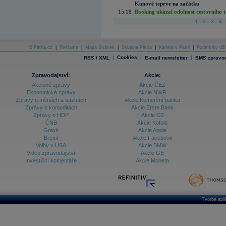
Kunové teprve na začátku
15:18
Booking ukázal odolnost cestovního trh
1
2
3
4
O Patria.cz
|
Reklama
|
Mapa Stránek
|
Skupina Patria
|
Kariéra v Patrii
|
Podmínky uží
|
Cookies
|
|
RSS / XML
E-mail newsletter
SMS zpravod
Zpravodajství:
Akcie:
Akciové zprávy
Akcie ČEZ
Ekonomické zprávy
Akcie NWR
Zprávy o měnách a sazbách
Akcie Komerční banka
Zprávy o komoditách
Akcie Erste Bank
Zprávy o HDP
Akcie O2
ČNB
Akcie Kofola
Grexit
Akcie Apple
Brexit
Akcie Facebook
Volby v USA
Akcie BMW
Video zpravodajství
Akcie GE
Investiční komentáře
Akcie Moneta
Tvorba apl