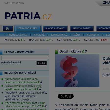
ZKU
PÁTEK 07.08.2026
ZPRAVODAJSTVÍ
AKCIE & FONDY
MĚNY & SAZBY
KOMODIT
|
PŘEHLED ZPRÁV
|
AKCIOVÉ
|
EKONOMICKÉ
|
MĚNY
|
KOMODITY
|
SL
PX
2 805,12
1,30%
DAX
26 140,13
0,05%
CZK/€
24,222
0,01%
CZK/$
21,020
-0,03%
Detail - články
HLEDAT V KOMENTÁŘÍCH
Dalš
vidě
Pokročilé hledání
hledat
13.03
INVESTIČNÍ DOPORUČENÍ
Autor
AstraZeneca jako sázka na
defenzivu mimo AI horečku
Arista Networks: AI může firmě
zajistit příznivý vítr do zad
Analytický radar: Colt CZ roste díky
vyšší marži, širší integraci i
stabilnějšímu byznysu
Nové střelivo pro další růst. Patria
V posledním dni tohoto týdne jsme mo
mění cílovou cenu pro Colt CZ
nejzajímavější části dne byla ta část s
Goldman Sachs: Je dobrý okamžik