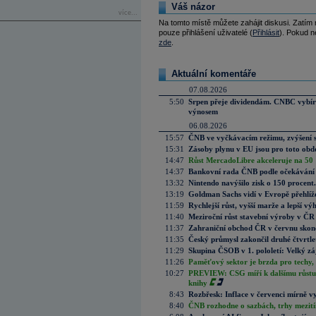
Váš názor
více...
Na tomto místě můžete zahájit diskusi. Zatím
pouze přihlášení uživatelé (
Přihlásit
). Pokud ne
zde
.
Aktuální komentáře
07.08.2026
5:50
Srpen přeje dividendám. CNBC vybírá
výnosem
06.08.2026
15:57
ČNB ve vyčkávacím režimu, zvýšení s
15:31
Zásoby plynu v EU jsou pro toto obdo
14:47
Růst MercadoLibre akceleruje na 50 %
14:37
Bankovní rada ČNB podle očekávání 
13:32
Nintendo navýšilo zisk o 150 procen
13:19
Goldman Sachs vidí v Evropě přehlíže
11:59
Rychlejší růst, vyšší marže a lepší v
11:40
Meziroční růst stavební výroby v ČR
11:37
Zahraniční obchod ČR v červnu skonč
11:35
Český průmysl zakončil druhé čtvrtlet
11:29
Skupina ČSOB v 1. pololetí: Velký zá
11:26
Paměťový sektor je brzda pro techy,
10:27
PREVIEW: CSG míří k dalšímu růstu.
knihy
8:43
Rozbřesk: Inflace v červenci mírně v
8:40
ČNB rozhodne o sazbách, trhy mezitím