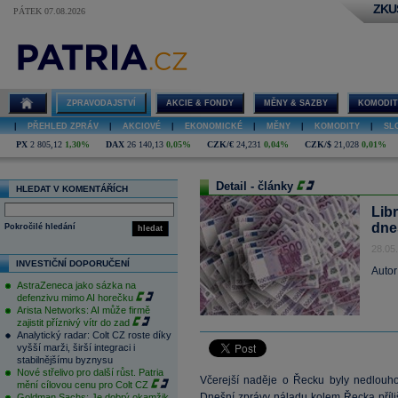
ZKU
PÁTEK 07.08.2026
ZPRAVODAJSTVÍ
AKCIE & FONDY
MĚNY & SAZBY
KOMODIT
|
PŘEHLED ZPRÁV
|
AKCIOVÉ
|
EKONOMICKÉ
|
MĚNY
|
KOMODITY
|
SL
PX
2 805,12
1,30%
DAX
26 140,13
0,05%
CZK/€
24,231
0,04%
CZK/$
21,028
0,01%
Detail - články
HLEDAT V KOMENTÁŘÍCH
Lib
dne
Pokročilé hledání
hledat
28.05
INVESTIČNÍ DOPORUČENÍ
Autor
AstraZeneca jako sázka na
defenzivu mimo AI horečku
Arista Networks: AI může firmě
zajistit příznivý vítr do zad
Analytický radar: Colt CZ roste díky
vyšší marži, širší integraci i
stabilnějšímu byznysu
Nové střelivo pro další růst. Patria
Včerejší naděje o Řecku byly nedlouho
mění cílovou cenu pro Colt CZ
Dnešní zprávy náladu kolem Řecka příli
Goldman Sachs: Je dobrý okamžik