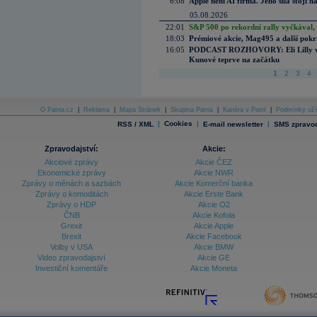
6:08
Apple není AI firma. Jeho síla stojí n
05.08.2026
22:01
S&P 500 po rekordní rally vyčkával,
18:03
Prémiové akcie, Mag495 a další pokr
16:05
PODCAST ROZHOVORY: Eli Lilly vs. 
Kunové teprve na začátku
1
2
3
4
O Patria.cz
|
Reklama
|
Mapa Stránek
|
Skupina Patria
|
Kariéra v Patrii
|
Podmínky uží
|
Cookies
|
|
RSS / XML
E-mail newsletter
SMS zpravod
Zpravodajství:
Akcie:
Akciové zprávy
Akcie ČEZ
Ekonomické zprávy
Akcie NWR
Zprávy o měnách a sazbách
Akcie Komerční banka
Zprávy o komoditách
Akcie Erste Bank
Zprávy o HDP
Akcie O2
ČNB
Akcie Kofola
Grexit
Akcie Apple
Brexit
Akcie Facebook
Volby v USA
Akcie BMW
Video zpravodajství
Akcie GE
Investiční komentáře
Akcie Moneta