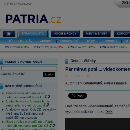
ZKU
ČTVRTEK 06.08.2026
ZPRAVODAJSTVÍ
AKCIE & FONDY
MĚNY & SAZBY
KOMODIT
|
PŘEHLED ZPRÁV
|
AKCIOVÉ
|
EKONOMICKÉ
|
MĚNY
|
KOMODITY
|
SL
PX
2 769,04
0,11%
DAX
26 126,30
-0,29%
CZK/€
24,177
0,02%
CZK/$
20,937
0,06%
Detail - články
HLEDAT V KOMENTÁŘÍCH
Pár minut poté ... videokome
Pokročilé hledání
hledat
02.06.2015 15:32
Autor:
Jan Kovalovský
, Patria Finance
INVESTIČNÍ DOPORUČENÍ
AstraZeneca jako sázka na
defenzivu mimo AI horečku
Arista Networks: AI může firmě
zajistit příznivý vítr do zad
Další ze série videokomentářů, zaměřující
Analytický radar: Colt CZ roste díky
vývoj německého indexu
DAX
.
vyšší marži, širší integraci i
stabilnějšímu byznysu
Nové střelivo pro další růst. Patria
mění cílovou cenu pro Colt CZ
Goldman Sachs: Je dobrý okamžik