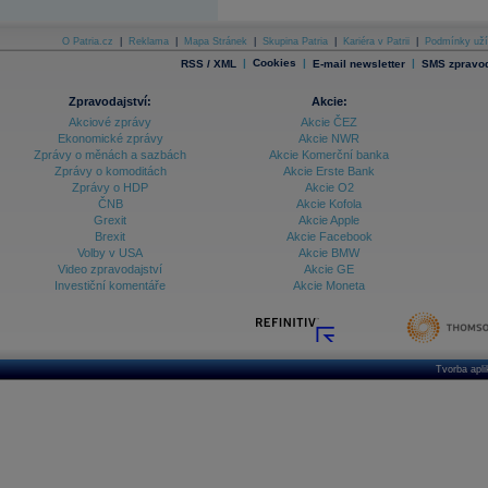
O Patria.cz
|
Reklama
|
Mapa Stránek
|
Skupina Patria
|
Kariéra v Patrii
|
Podmínky uží
|
Cookies
|
|
RSS / XML
E-mail newsletter
SMS zpravod
Zpravodajství:
Akcie:
Akciové zprávy
Akcie ČEZ
Ekonomické zprávy
Akcie NWR
Zprávy o měnách a sazbách
Akcie Komerční banka
Zprávy o komoditách
Akcie Erste Bank
Zprávy o HDP
Akcie O2
ČNB
Akcie Kofola
Grexit
Akcie Apple
Brexit
Akcie Facebook
Volby v USA
Akcie BMW
Video zpravodajství
Akcie GE
Investiční komentáře
Akcie Moneta
Tvorba apl