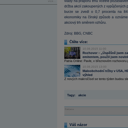
vlády na praporu trhu včetně pozastaven
více...
držba akcií zakoupených z vypůjčených 
burze se zvedl o 0,7 procenta na 845
ekonomiky na čínský způsob a oznámení o
akciový trh směrem vzhůru.
Zdroj: BBG, CNBC
Čtěte více:
10.08.2015 11:00
Rozhovor – „Úspěšně jsem zas
emitentem, použil jsem novink
Patria Online: Pavle, v březnovém rozhovoru pr
10.08.2015 13:00
Maloobchodní tržby v USA, HD
výhled
Z nových makročísel se tento týden budou sl
Tagy:
akcie
Reklama
Váš názor