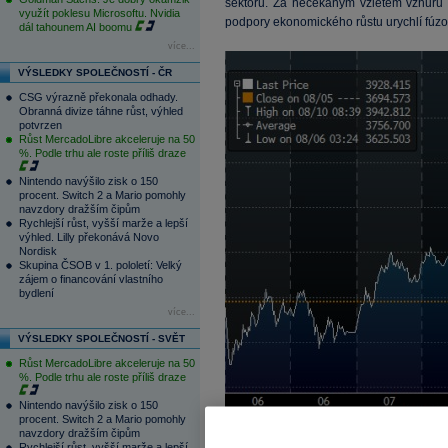
sektoru. Za nečekaným vzletem vzhůru n
využít poklesu Microsoftu. Nvidia
podpory ekonomického růstu urychlí fúzo
dál tahounem AI boomu
více...
VÝSLEDKY SPOLEČNOSTÍ - ČR
CSG výrazně překonala odhady.
Obranná divize táhne růst, výhled
potvrzen
Růst MercadoLibre akceleruje na 50
%. Podle trhu ale roste příliš draze
Nintendo navýšilo zisk o 150
procent. Switch 2 a Mario pomohly
navzdory dražším čipům
Rychlejší růst, vyšší marže a lepší
výhled. Lilly překonává Novo
Nordisk
Skupina ČSOB v 1. pololetí: Velký
zájem o financování vlastního
bydlení
více...
VÝSLEDKY SPOLEČNOSTÍ - SVĚT
Růst MercadoLibre akceleruje na 50
%. Podle trhu ale roste příliš draze
Nintendo navýšilo zisk o 150
procent. Switch 2 a Mario pomohly
navzdory dražším čipům
Shanghai Composite za poslední tři obc
Rychlejší růst, vyšší marže a lepší