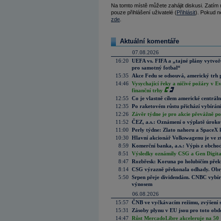
Na tomto místě můžete zahájit diskusi. Zatím
pouze přihlášení uživatelé (
Přihlásit
). Pokud ne
zde
.
Aktuální komentáře
07.08.2026
16:20
UEFA vs. FIFA a „tajné plány vytvoř
pro samotný fotbal“
15:35
Akce Fedu se odsouvá, americký trh 
14:46
Vysychající řeky a ničivé požáry v E
finanční trhy
12:55
Co je vlastně cílem americké centrál
12:35
Po raketovém růstu přichází vybírán
12:26
Závěr týdne je pro akcie převážně po
11:52
ČEZ, a.s.: Oznámení o výplatě úrok
11:00
Perly týdne: Zlato nahoru a SpaceX 
10:30
Hlavní akcionář Volkswagenu je ve z
8:59
Komerční banka, a.s.: Výpis z obchod
8:51
Výsledky oznámily CSG a Gen Digital
8:47
Rozbřesk: Koruna po holubičím přek
8:14
CSG výrazně překonala odhady. Obran
5:50
Srpen přeje dividendám. CNBC vybírá
výnosem
06.08.2026
15:57
ČNB ve vyčkávacím režimu, zvýšení s
15:31
Zásoby plynu v EU jsou pro toto obdo
14:47
Růst MercadoLibre akceleruje na 50 %