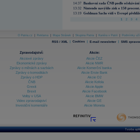
14:37
Bankovní rada ČNB podle očekávání 
13:32
Nintendo navýšilo zisk o 150 procen
13:19
Goldman Sachs vidí v Evropě přehlíže
1
2
3
4
O Patria.cz
|
Reklama
|
Mapa Stránek
|
Skupina Patria
|
Kariéra v Patrii
|
Podmínky uží
|
Cookies
|
|
RSS / XML
E-mail newsletter
SMS zpravod
Zpravodajství:
Akcie:
Akciové zprávy
Akcie ČEZ
Ekonomické zprávy
Akcie NWR
Zprávy o měnách a sazbách
Akcie Komerční banka
Zprávy o komoditách
Akcie Erste Bank
Zprávy o HDP
Akcie O2
ČNB
Akcie Kofola
Grexit
Akcie Apple
Brexit
Akcie Facebook
Volby v USA
Akcie BMW
Video zpravodajství
Akcie GE
Investiční komentáře
Akcie Moneta
Tvorba apl