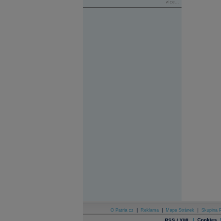
více...
O Patria.cz
|
Reklama
|
Mapa Stránek
|
Skupina P
|
Cookies
RSS / XML