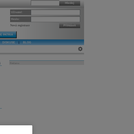
Hledej
Uživatel:
Heslo:
Nová registrace
Přihlásit
E PATRIA
DISKUSE
|
BLOG
j
Reklama