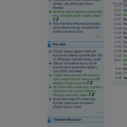
06
výhled. Lilly překonává Novo
15:57
ČN
Nordisk
15:31
Zá
Booking ukázal odolnost cestovního
14:47
Rů
trhu. Investoři přešli i slabší výhled
14:37
Ba
Novo Nordisk překonal očekávání,
13:32
Ni
akcie přesto klesají. Investoři řeší
13:19
Go
marže a budoucí růst
11:59
Ry
více...
11:40
Me
11:37
Za
IPO, M&A
11:35
Če
11:29
Sk
Čínský čipový gigant CXMT při
burzovním debutu vystřelil přes 500
11:26
Pa
%. Překonal i největší banku země
10:27
PR
Stát by mohl dát na burzu až 40
kn
procent akcií pražského letiště v
8:43
Ro
roce 2028, řekl Babiš
8:40
ČN
Čínský Moonshot AI míří na burzu.
6:08
Ap
Jeho model Kimi K3 znovu rozvířil
debatu o budoucnosti AI
SK Hynix míří na Nasdaq. O jeden z
největších burzovních debutů v
historii je obrovský zájem
Nová vlna mega IPO hýbe trhy.
Rychlé zařazování do indexů
přináší šance i rizika
více...
TÝDENNÍ PŘEHLEDY