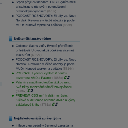
Srpen přeje dividendám. CNBC vybírá mezi
aristokraty s růstovým potenciálem i
pravidelným výnosem
(873x)
PODCAST ROZHOVORY: Eli Lilly vs. Novo
Nordisk. Revoluce v léčbě obezity je podle
MUDr. Kunové teprve na začátku
(458x)
Nejčtenější zprávy týdne
Goldman Sachs vidí v Evropě přehlížené
příležitosti. U dvou akcií očekává více než
100% růst
(6922x)
PODCAST ROZHOVORY: Eli Lilly vs. Novo
Nordisk. Revoluce v léčbě obezity je podle
MUDr. Kunové teprve na začátku
(5814x)
PODCAST Týdenní výhled: V centru
pozornosti AMD a Palantir
(4085x)
Palantir zasadil medvědům těžkou ránu.
Své tržby meziročně téměř zdvojnásobil
(3906x)
PREVIEW: CSG míří k dalšímu růstu.
Klíčové bude tempo obranné divize a vývoj
zakázkové knihy
(3761x)
Nejdiskutovanější zprávy týdne
Inflace v eurozóně v červenci vzrostla na