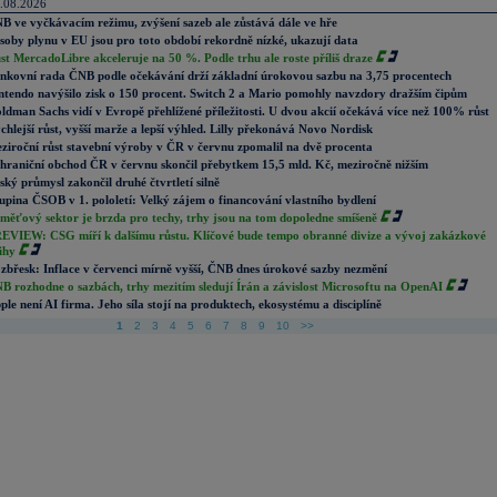
.08.2026
B ve vyčkávacím režimu, zvýšení sazeb ale zůstává dále ve hře
soby plynu v EU jsou pro toto období rekordně nízké, ukazují data
st MercadoLibre akceleruje na 50 %. Podle trhu ale roste příliš draze
nkovní rada ČNB podle očekávání drží základní úrokovou sazbu na 3,75 procentech
ntendo navýšilo zisk o 150 procent. Switch 2 a Mario pomohly navzdory dražším čipům
ldman Sachs vidí v Evropě přehlížené příležitosti. U dvou akcií očekává více než 100% růst
chlejší růst, vyšší marže a lepší výhled. Lilly překonává Novo Nordisk
ziroční růst stavební výroby v ČR v červnu zpomalil na dvě procenta
hraniční obchod ČR v červnu skončil přebytkem 15,5 mld. Kč, meziročně nižším
ský průmysl zakončil druhé čtvrtletí silně
upina ČSOB v 1. pololetí: Velký zájem o financování vlastního bydlení
měťový sektor je brzda pro techy, trhy jsou na tom dopoledne smíšeně
EVIEW: CSG míří k dalšímu růstu. Klíčové bude tempo obranné divize a vývoj zakázkové
ihy
zbřesk: Inflace v červenci mírně vyšší, ČNB dnes úrokové sazby nezmění
B rozhodne o sazbách, trhy mezitím sledují Írán a závislost Microsoftu na OpenAI
ple není AI firma. Jeho síla stojí na produktech, ekosystému a disciplíně
1
2
3
4
5
6
7
8
9
10
>>