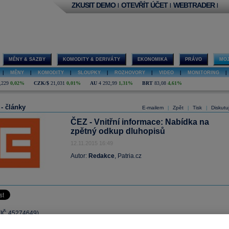
ZKUSIT DEMO
OTEVŘÍT ÚČET
WEBTRADER
|
|
|
MĚNY & SAZBY
KOMODITY & DERIVÁTY
EKONOMIKA
PRÁVO
MOJ
|
MĚNY
|
KOMODITY
|
SLOUPKY
|
ROZHOVORY
|
VIDEO
|
MONITORING
|
,229
0,02%
CZK/$
21,031
0,01%
AU
4 292,99
1,31%
BRT
83,08
4,61%
 - články
E-mailem
Zpět
Tisk
Diskutu
|
|
|
ČEZ - Vnitřní informace: Nabídka na
zpětný odkup dluhopisů
12.11.2015 16:49
Autor:
Redakce
, Patria.cz
 (IČ 45274649)