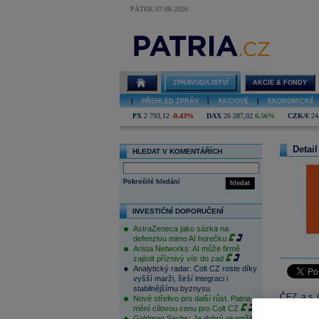
PÁTEK 07.08.2026
ZPRAVODAJSTVÍ
AKCIE & FONDY
|
PŘEHLED ZPRÁV
|
AKCIOVÉ
|
EKONOMICKÉ
PX
2 793,12
-0,43%
DAX
26 287,02
0,56%
CZK/€
24
Detail
HLEDAT V KOMENTÁŘÍCH
Pokročilé hledání
hledat
INVESTIČNÍ DOPORUČENÍ
AstraZeneca jako sázka na
defenzivu mimo AI horečku
Arista Networks: AI může firmě
zajistit příznivý vítr do zad
Analytický radar: Colt CZ roste díky
vyšší marži, širší integraci i
stabilnějšímu byznysu
ČEZ, a.s.
Nové střelivo pro další růst. Patria
mění cílovou cenu pro Colt CZ
Goldman Sachs: Je dobrý okamžik