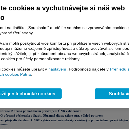
nformace
te cookies a vychutnávejte si náš web
t ČEZ nabídla zpětný odkup dluhopisů, detaily
ZDE
,
ZDE
,
ZDE
,
ZDE
a
ZDE
.
no
 sdělení)
nout na tlačítko „Souhlasím“ a udělíte souhlas se zpracováním cookies 
brané třetí strany.
ovinně uveřejňované informace
ám mohli poskytnout více komfortu při prohlížení všech webových st
to údaje můžeme vzájemně zpřístupňovat a dále zpracovávat s cílem pos
lientský zážitek, tj. přizpůsobení obsahu webových stránek, analytická č
 cookies pro účely personalizované reklamy.
ázor
Přidat názor
Pavouk
Od nejnovějších
|
si cookies můžete upravit v
nastavení
. Podrobnosti najdete v
Přehledu 
h cookies Patria
.
ístě můžete zahájit diskusi. Zatím nebyl zadán žádný názor. Do diskuse mohou přispívat
ášení uživatelé (
Přihlásit
). Pokud nemáte účet, na který byste se mohli přihlásit, registrujte se
žít jen technické cookies
Souhlas
lní komentáře
.08.2026
sledky oznámily CSG a Gen Digital, Trump uvalil nová cla. Evropa zahájí opatrně
zbřesk: Koruna po holubičím překvapení ČNB v defenzivě
G výrazně překonala odhady. Obranná divize táhne růst, výhled potvrzen
pen přeje dividendám. CNBC vybírá mezi aristokraty s růstovým potenciálem i pravidelným
nosem