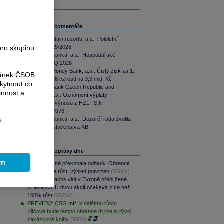
Související komentáře
Tatry mountain resorts, a.s.: Pololetní
zpráva 2025/2026
pro skupinu
Komerční banka, a.s.: Hospodářské
výsledky 2Q 2026
MONETA Money Bank, a.s.: Čistý zisk za 1.
ránek ČSOB,
pololetí 2026 vzrostl na 3,3 mld. Kč
kytnout co
UniCredit Bank Czech Republic and
innost a
Slovakia, a.s.: Oznámení výplaty
úrokového výnosu z HZL, ISIN
XS2764457078
Komerční banka, a.s.: Dozorčí rada zvolila
a
člena představenstva KB
Nejčtenější zprávy dne
ím
CSG výrazně překonala odhady. Obranná
divize táhne růst, výhled potvrzen
(2602x)
Goldman Sachs vidí v Evropě přehlížené
příležitosti. U dvou akcií očekává více než
100% růst
(1523x)
PREVIEW: CSG míří k dalšímu růstu.
Klíčové bude tempo obranné divize a vývoj
zakázkové knihy
(995x)