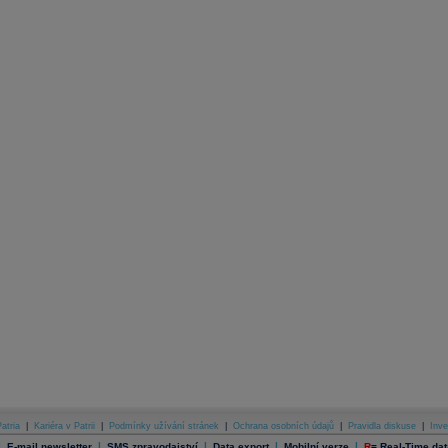
atria
|
Kariéra v Patrii
|
Podmínky užívání stránek
|
Ochrana osobních údajů
|
Pravidla diskuse
|
Inve
|
|
|
|
|
E-mail newsletter
SMS zpravodajství
Data export
Mobilní verze
R
=
Real-Time dat