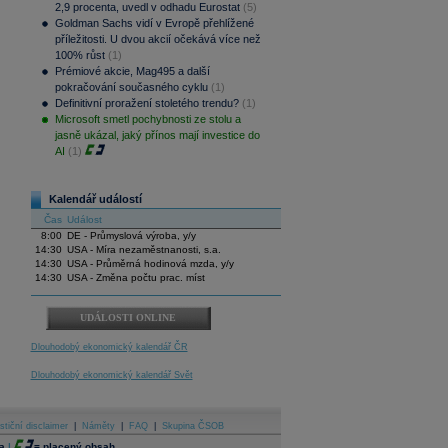
2,9 procenta, uvedl v odhadu Eurostat
(5)
Goldman Sachs vidí v Evropě přehlížené
příležitosti. U dvou akcií očekává více než
100% růst
(1)
Prémiové akcie, Mag495 a další
pokračování současného cyklu
(1)
Definitivní proražení stoletého trendu?
(1)
Microsoft smetl pochybnosti ze stolu a
jasně ukázal, jaký přínos mají investice do
AI
(1)
Kalendář událostí
Čas
Událost
8:00
DE - Průmyslová výroba, y/y
14:30
USA - Míra nezaměstnanosti, s.a.
14:30
USA - Průměrná hodinová mzda, y/y
14:30
USA - Změna počtu prac. míst
UDÁLOSTI ONLINE
Dlouhodobý ekonomický kalendář ČR
Dlouhodobý ekonomický kalendář Svět
stiční disclaimer
|
Náměty
|
FAQ
|
Skupina ČSOB
a
|
=
placený obsah