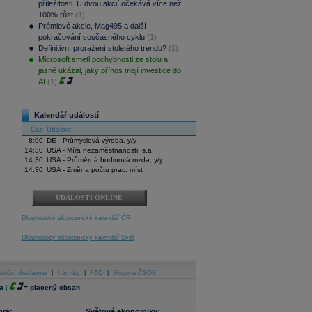
příležitosti. U dvou akcií očekává více než
100% růst
(1)
Prémiové akcie, Mag495 a další
pokračování současného cyklu
(1)
Definitivní proražení stoletého trendu?
(1)
Microsoft smetl pochybnosti ze stolu a
jasně ukázal, jaký přínos mají investice do
AI
(1)
Kalendář událostí
Čas
Událost
8:00
DE - Průmyslová výroba, y/y
14:30
USA - Míra nezaměstnanosti, s.a.
14:30
USA - Průměrná hodinová mzda, y/y
14:30
USA - Změna počtu prac. míst
UDÁLOSTI ONLINE
Dlouhodobý ekonomický kalendář ČR
Dlouhodobý ekonomický kalendář Svět
stiční disclaimer
|
Náměty
|
FAQ
|
Skupina ČSOB
a
|
=
placený obsah
ora:
Světové ekonomiky: