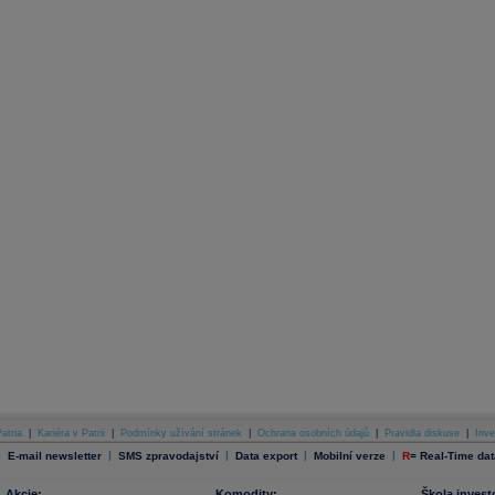
atria
|
Kariéra v Patrii
|
Podmínky užívání stránek
|
Ochrana osobních údajů
|
Pravidla diskuse
|
Inve
|
|
|
|
|
E-mail newsletter
SMS zpravodajství
Data export
Mobilní verze
R
=
Real-Time dat
Akcie:
Komodity:
Škola invest