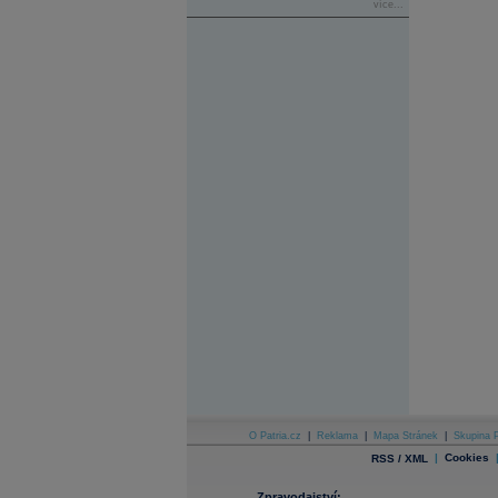
více...
O Patria.cz
|
Reklama
|
Mapa Stránek
|
Skupina P
|
Cookies
RSS / XML
Zpravodajství: