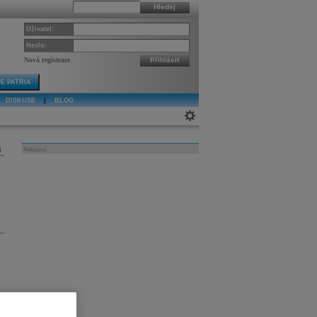
Hledej
Uživatel:
Heslo:
Nová registrace
Přihlásit
E PATRIA
DISKUSE
|
BLOG
j
Reklama