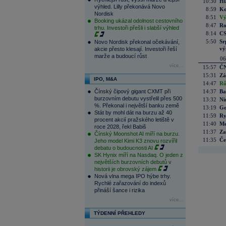
10:30
Hl
výhled. Lilly překonává Novo
8:59
Ko
Nordisk
8:51
Vý
Booking ukázal odolnost cestovního
8:47
Ro
trhu. Investoři přešli i slabší výhled
8:14
CS
5:50
Sr
Novo Nordisk překonal očekávání,
vý
akcie přesto klesají. Investoři řeší
marže a budoucí růst
06
více...
15:57
ČN
15:31
Zá
IPO, M&A
14:47
Rů
Čínský čipový gigant CXMT při
14:37
Ba
burzovním debutu vystřelil přes 500
13:32
Ni
%. Překonal i největší banku země
13:19
Go
Stát by mohl dát na burzu až 40
11:59
Ry
procent akcií pražského letiště v
11:40
Me
roce 2028, řekl Babiš
11:37
Za
Čínský Moonshot AI míří na burzu.
11:35
Če
Jeho model Kimi K3 znovu rozvířil
debatu o budoucnosti AI
SK Hynix míří na Nasdaq. O jeden z
největších burzovních debutů v
historii je obrovský zájem
Nová vlna mega IPO hýbe trhy.
Rychlé zařazování do indexů
přináší šance i rizika
více...
TÝDENNÍ PŘEHLEDY