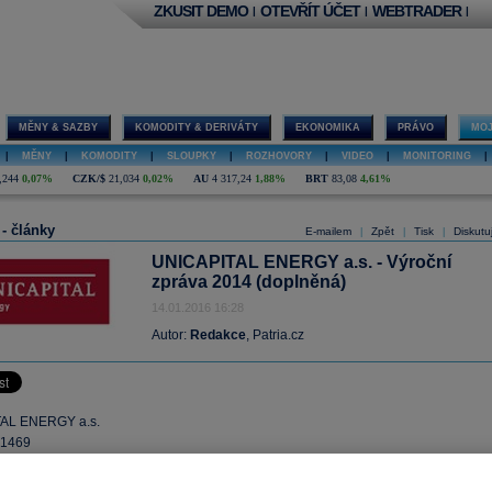
ZKUSIT DEMO
OTEVŘÍT ÚČET
WEBTRADER
|
|
|
MĚNY & SAZBY
KOMODITY & DERIVÁTY
EKONOMIKA
PRÁVO
MOJ
|
MĚNY
|
KOMODITY
|
SLOUPKY
|
ROZHOVORY
|
VIDEO
|
MONITORING
|
,244
0,07%
CZK/$
21,034
0,02%
AU
4 317,24
1,88%
BRT
83,08
4,61%
 - články
E-mailem
Zpět
Tisk
Diskutu
|
|
|
UNICAPITAL ENERGY a.s. - Výroční
zpráva 2014 (doplněná)
14.01.2016 16:28
Autor:
Redakce
, Patria.cz
AL ENERGY a.s.
81469