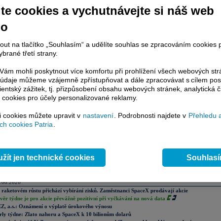
zveřejňovaná informace
te cookies a vychutnávejte si náš web
no
AL ENERGY a.s. zveřejňuje doplněnou Výroční zprávu za rok 2014, která j
ZDE
.
nout na tlačítko „Souhlasím“ a udělíte souhlas se zpracováním cookies 
 sdělení)
brané třetí strany.
ám mohli poskytnout více komfortu při prohlížení všech webových st
ovinně uveřejňované informace
to údaje můžeme vzájemně zpřístupňovat a dále zpracovávat s cílem pos
lientský zážitek, tj. přizpůsobení obsahu webových stránek, analytická č
 cookies pro účely personalizované reklamy.
si cookies můžete upravit v
nastavení
. Podrobnosti najdete v
Přehledu 
h cookies Patria
.
ázor
Přidat názor
Pavouk
Od nejnovějších
|
ístě můžete zahájit diskusi. Zatím nebyl zadán žádný názor. Do diskuse mohou přispívat
ášení uživatelé (
Přihlásit
). Pokud nemáte účet, na který byste se mohli přihlásit, registrujte se
žít jen technické cookies
Souhlas
lní komentáře
.08.2026
 raketovém růstu přichází vybírání zisků. Zaměstnanci SpaceX prodávají akcie
věr týdne je pro akcie převážně pozitivní při vyčkávání na nová data
Z, a.s.: Oznámení o výplatě úrokového výnosu
rly týdne: Zlato nahoru a SpaceX k 10 bilionům dolarů