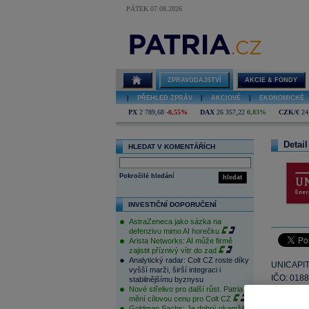
PÁTEK 07.08.2026
ZPRAVODAJSTVÍ
AKCIE & FONDY
|
PŘEHLED ZPRÁV
|
AKCIOVÉ
|
EKONOMICKÉ
PX
2 789,68
-0,55%
DAX
26 357,22
0,83%
CZK/€
24
Detail
HLEDAT V KOMENTÁŘÍCH
Pokročilé hledání
hledat
INVESTIČNÍ DOPORUČENÍ
AstraZeneca jako sázka na
defenzivu mimo AI horečku
Arista Networks: AI může firmě
zajistit příznivý vítr do zad
Analytický radar: Colt CZ roste díky
UNICAPIT
vyšší marži, širší integraci i
IČO: 018
stabilnějšímu byznysu
Nové střelivo pro další růst. Patria
mění cílovou cenu pro Colt CZ
Goldman Sachs: Je dobrý okamžik