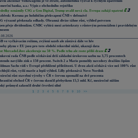
avní akcionář Volkswagenu je ve ztrátě, automobilku vyzval k rychlým opatřením
merční banka, a.s.: Výpis z obchodního rejstříku
sledky oznámily CSG a Gen Digital, Trump uvalil nová cla. Evropa zahájí opatrně
zbřesk: Koruna po holubičím překvapení ČNB v defenzivě
G výrazně překonala odhady. Obranná divize táhne růst, výhled potvrzen
pen přeje dividendám. CNBC vybírá mezi aristokraty s růstovým potenciálem i pravidelným
nosem
.08.2026
B ve vyčkávacím režimu, zvýšení sazeb ale zůstává dále ve hře
soby plynu v EU jsou pro toto období rekordně nízké, ukazují data
st MercadoLibre akceleruje na 50 %. Podle trhu ale roste příliš draze
nkovní rada ČNB podle očekávání drží základní úrokovou sazbu na 3,75 procentech
ntendo navýšilo zisk o 150 procent. Switch 2 a Mario pomohly navzdory dražším čipům
ldman Sachs vidí v Evropě přehlížené příležitosti. U dvou akcií očekává více než 100% růst
chlejší růst, vyšší marže a lepší výhled. Lilly překonává Novo Nordisk
ziroční růst stavební výroby v ČR v červnu zpomalil na dvě procenta
hraniční obchod ČR v červnu skončil přebytkem 15,5 mld. Kč, meziročně nižším
ský průmysl zakončil druhé čtvrtletí silně
1
2
3
4
5
6
7
8
9
10
>>