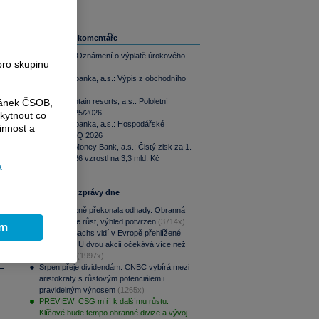
e
Související komentáře
ČEZ, a.s.: Oznámení o výplatě úrokového
pro skupinu
výnosu
Komerční banka, a.s.: Výpis z obchodního
rejstříku
ránek ČSOB,
Tatry mountain resorts, a.s.: Pololetní
zpráva 2025/2026
kytnout co
Komerční banka, a.s.: Hospodářské
innost a
výsledky 2Q 2026
MONETA Money Bank, a.s.: Čistý zisk za 1.
pololetí 2026 vzrostl na 3,3 mld. Kč
a
Nejčtenější zprávy dne
CSG výrazně překonala odhady. Obranná
divize táhne růst, výhled potvrzen
(3714x)
ím
Goldman Sachs vidí v Evropě přehlížené
příležitosti. U dvou akcií očekává více než
100% růst
(1997x)
Srpen přeje dividendám. CNBC vybírá mezi
aristokraty s růstovým potenciálem i
pravidelným výnosem
(1265x)
PREVIEW: CSG míří k dalšímu růstu.
Klíčové bude tempo obranné divize a vývoj