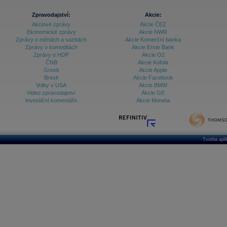
Zpravodajství:
Akcie:
Akciové zprávy
Akcie ČEZ
Ekonomické zprávy
Akcie NWR
Zprávy o měnách a sazbách
Akcie Komerční banka
Zprávy o komoditách
Akcie Erste Bank
Zprávy o HDP
Akcie O2
ČNB
Akcie Kofola
Grexit
Akcie Apple
Brexit
Akcie Facebook
Volby v USA
Akcie BMW
Video zpravodajství
Akcie GE
Investiční komentáře
Akcie Moneta
Tvorba apl