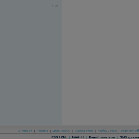
více...
O Patria.cz
|
Reklama
|
Mapa Stránek
|
Skupina Patria
|
Kariéra v Patrii
|
Podmínky uží
|
Cookies
|
|
RSS / XML
E-mail newsletter
SMS zpravod