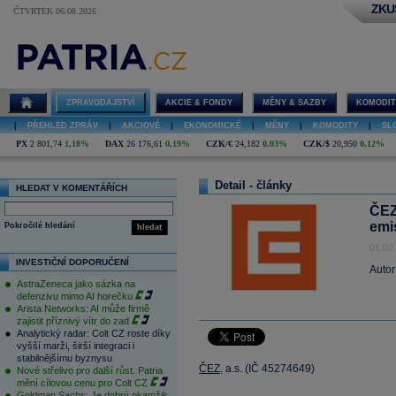
ZKU
ČTVRTEK 06.08.2026
ZPRAVODAJSTVÍ
AKCIE & FONDY
MĚNY & SAZBY
KOMODIT
|
PŘEHLED ZPRÁV
|
AKCIOVÉ
|
EKONOMICKÉ
|
MĚNY
|
KOMODITY
|
SL
PX
2 801,74
1,18%
DAX
26 176,61
0,19%
CZK/€
24,182
0,03%
CZK/$
20,950
0,12%
Detail - články
HLEDAT V KOMENTÁŘÍCH
ČEZ
emi
Pokročilé hledání
hledat
01.02
INVESTIČNÍ DOPORUČENÍ
Autor
AstraZeneca jako sázka na
defenzivu mimo AI horečku
Arista Networks: AI může firmě
zajistit příznivý vítr do zad
Analytický radar: Colt CZ roste díky
vyšší marži, širší integraci i
stabilnějšímu byznysu
ČEZ
, a.s. (IČ 45274649)
Nové střelivo pro další růst. Patria
mění cílovou cenu pro Colt CZ
Goldman Sachs: Je dobrý okamžik