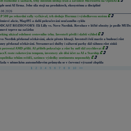
B rozhodne o sazbách, trhy mezitím sledují Írán a závislost Microsoftu na OpenAI
ple není AI firma. Jeho síla stojí na produktech, ekosystému a disciplíně
.08.2026
P 500 po rekordní rally vyčkával, trh sleduje Hormuz i výsledkovou sezónu
émiové akcie, Mag495 a další pokračování současného cyklu
DCAST ROZHOVORY: Eli Lilly vs. Novo Nordisk. Revoluce v léčbě obezity je podle MUDr
nové teprve na začátku
oking ukázal odolnost cestovního trhu. Investoři přešli i slabší výhled
vo Nordisk překonal očekávání, akcie přesto klesají. Investoři řeší marže a budoucí růst
sney překonal očekávání. Streamovací služby i zábavní parky dál táhnou růst zisků
h potrestal AMD příliš. AI příběh pokračuje a růst by měl dál zrychlovat
aceX roste raketovým tempem, investory ale děsí účet za AI a Starship
opolitika trhům svědčí, zatímco výsledky sentimentu nepomohly
lada v německém automobilovém průmyslu se v červenci výrazně zlepšila
1
2
3
4
5
6
7
8
9
10
>>