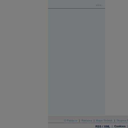
více...
O Patria.cz
|
Reklama
|
Mapa Stránek
|
Skupina P
|
Cookies
RSS / XML