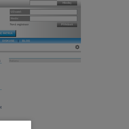
Hledej
Uživatel:
Heslo:
Nová registrace
Přihlásit
E PATRIA
DISKUSE
|
BLOG
j
Reklama
t