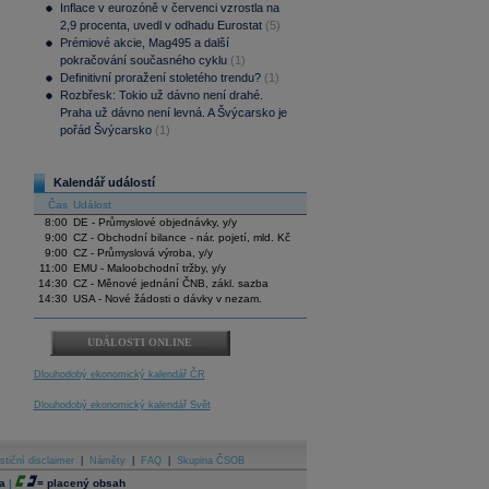
Inflace v eurozóně v červenci vzrostla na
2,9 procenta, uvedl v odhadu Eurostat
(5)
Prémiové akcie, Mag495 a další
pokračování současného cyklu
(1)
Definitivní proražení stoletého trendu?
(1)
Rozbřesk: Tokio už dávno není drahé.
Praha už dávno není levná. A Švýcarsko je
pořád Švýcarsko
(1)
Kalendář událostí
Čas
Událost
8:00
DE - Průmyslové objednávky, y/y
9:00
CZ - Obchodní bilance - nár. pojetí, mld. Kč
9:00
CZ - Průmyslová výroba, y/y
11:00
EMU - Maloobchodní tržby, y/y
14:30
CZ - Měnové jednání ČNB, zákl. sazba
14:30
USA - Nové žádosti o dávky v nezam.
UDÁLOSTI ONLINE
Dlouhodobý ekonomický kalendář ČR
Dlouhodobý ekonomický kalendář Svět
stiční disclaimer
|
Náměty
|
FAQ
|
Skupina ČSOB
a
|
=
placený obsah