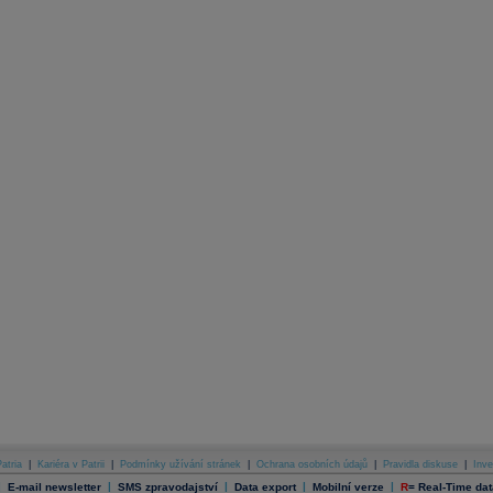
atria
|
Kariéra v Patrii
|
Podmínky užívání stránek
|
Ochrana osobních údajů
|
Pravidla diskuse
|
Inve
|
|
|
|
|
E-mail newsletter
SMS zpravodajství
Data export
Mobilní verze
R
=
Real-Time dat