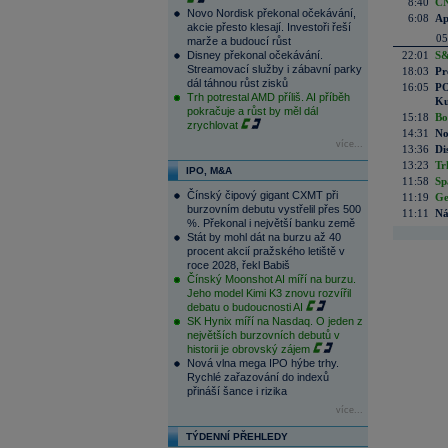
8:40
ČN
Novo Nordisk překonal očekávání,
6:08
Ap
akcie přesto klesají. Investoři řeší
05
marže a budoucí růst
Disney překonal očekávání.
22:01
S&
Streamovací služby i zábavní parky
18:03
Pr
dál táhnou růst zisků
16:05
PO
Trh potrestal AMD příliš. AI příběh
Ku
pokračuje a růst by měl dál
15:18
Bo
zrychlovat
14:31
No
více...
13:36
Di
13:23
Tr
IPO, M&A
11:58
Sp
Čínský čipový gigant CXMT při
11:19
Ge
burzovním debutu vystřelil přes 500
11:11
Ná
%. Překonal i největší banku země
Stát by mohl dát na burzu až 40
procent akcií pražského letiště v
roce 2028, řekl Babiš
Čínský Moonshot AI míří na burzu.
Jeho model Kimi K3 znovu rozvířil
debatu o budoucnosti AI
SK Hynix míří na Nasdaq. O jeden z
největších burzovních debutů v
historii je obrovský zájem
Nová vlna mega IPO hýbe trhy.
Rychlé zařazování do indexů
přináší šance i rizika
více...
TÝDENNÍ PŘEHLEDY