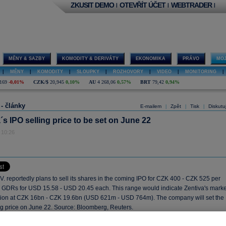
ZKUSIT DEMO
OTEVŘÍT ÚČET
WEBTRADER
|
|
|
MĚNY & SAZBY
KOMODITY & DERIVÁTY
EKONOMIKA
PRÁVO
MOJ
|
MĚNY
|
KOMODITY
|
SLOUPKY
|
ROZHOVORY
|
VIDEO
|
MONITORING
|
169
-0,01%
CZK/$
20,945
0,10%
AU
4 268,06
0,57%
BRT
79,42
0,94%
 - články
E-mailem
Zpět
Tisk
Diskutu
|
|
|
´s IPO selling price to be set on June 22
 10:26
V. reportedly plans to sell its shares in the coming IPO for CZK 400 - CZK 525 per
 GDRs for USD 15.58 - USD 20.45 each. This range would indicate Zentiva's marke
ation at CZK 16bn - CZK 19.6bn (USD 621m - USD 764m). The company will set the
ing price on June 22. Source: Bloomberg, Reuters.
at the Czech SEC has already approved Zentiva's share prospectus and the PSE