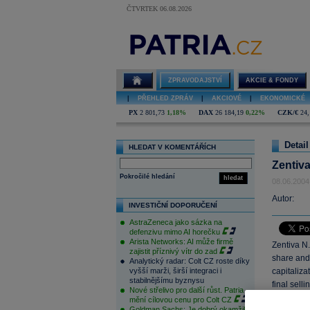
ČTVRTEK 06.08.2026
ZPRAVODAJSTVÍ
AKCIE & FONDY
|
PŘEHLED ZPRÁV
|
AKCIOVÉ
|
EKONOMICKÉ
PX
2 801,73
1,18%
DAX
26 184,19
0,22%
CZK/€
24,
Detail
HLEDAT V KOMENTÁŘÍCH
Zentiva
Pokročilé hledání
hledat
08.06.2004
Autor:
INVESTIČNÍ DOPORUČENÍ
AstraZeneca jako sázka na
defenzivu mimo AI horečku
Arista Networks: AI může firmě
Zentiva N.
zajistit příznivý vítr do zad
share and
Analytický radar: Colt CZ roste díky
vyšší marži, širší integraci i
capitaliz
stabilnějšímu byznysu
final sell
Nové střelivo pro další růst. Patria
mění cílovou cenu pro Colt CZ
Recall th
Goldman Sachs: Je dobrý okamžik