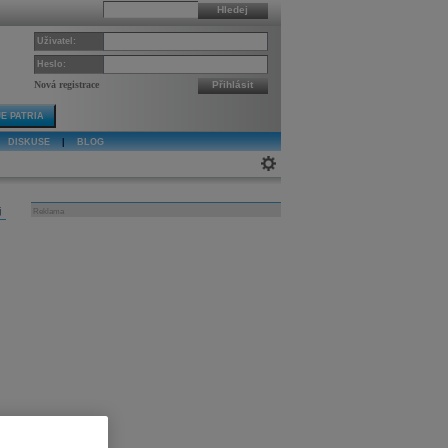
Hledej
Uživatel:
Heslo:
Nová registrace
Přihlásit
E PATRIA
DISKUSE
|
BLOG
j
Reklama