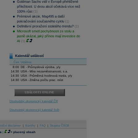
Goldman Sachs vidí v Evropě přehlížené
příležitosti. U dvou akcií očekává více než
100% růst
(1)
Prémiové akcie, Mag495 a další
pokračování současného cyklu
(1)
Definitivní proražení stoletého trendu?
(1)
Microsoft smetl pochybnosti ze stolu a
jasně ukázal, jaký přínos mají investice do
AI
(1)
Kalendář událostí
Čas
Událost
8:00
DE - Průmyslová výroba, y/y
14:30
USA - Míra nezaměstnanosti, s.a.
14:30
USA - Průměrná hodinová mzda, y/y
14:30
USA - Změna počtu prac. míst
UDÁLOSTI ONLINE
Dlouhodobý ekonomický kalendář ČR
Dlouhodobý ekonomický kalendář Svět
stiční disclaimer
|
Náměty
|
FAQ
|
Skupina ČSOB
a
|
=
placený obsah