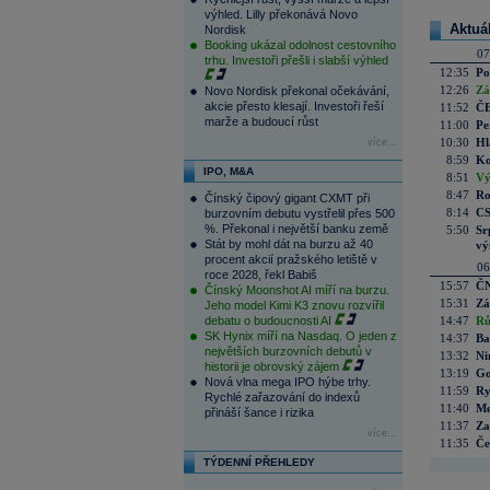
výhled. Lilly překonává Novo
Aktuá
Nordisk
Booking ukázal odolnost cestovního
07
trhu. Investoři přešli i slabší výhled
12:35
Po
12:26
Zá
Novo Nordisk překonal očekávání,
akcie přesto klesají. Investoři řeší
11:52
ČE
marže a budoucí růst
11:00
Pe
10:30
Hl
více...
8:59
Ko
IPO, M&A
8:51
Vý
8:47
Ro
Čínský čipový gigant CXMT při
8:14
CS
burzovním debutu vystřelil přes 500
%. Překonal i největší banku země
5:50
Sr
Stát by mohl dát na burzu až 40
vý
procent akcií pražského letiště v
06
roce 2028, řekl Babiš
15:57
ČN
Čínský Moonshot AI míří na burzu.
15:31
Zá
Jeho model Kimi K3 znovu rozvířil
debatu o budoucnosti AI
14:47
Rů
SK Hynix míří na Nasdaq. O jeden z
14:37
Ba
největších burzovních debutů v
13:32
Ni
historii je obrovský zájem
13:19
Go
Nová vlna mega IPO hýbe trhy.
11:59
Ry
Rychlé zařazování do indexů
11:40
Me
přináší šance i rizika
11:37
Za
více...
11:35
Če
TÝDENNÍ PŘEHLEDY