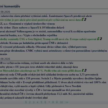
lní komentáře
.08.2026
 raketovém růstu přichází vybírání zisků. Zaměstnanci SpaceX prodávají akcie
věr týdne je pro akcie převážně pozitivní při vyčkávání na nová data
Z, a.s.: Oznámení o výplatě úrokového výnosu
rly týdne: Zlato nahoru a SpaceX k 10 bilionům dolarů
avní akcionář Volkswagenu je ve ztrátě, automobilku vyzval k rychlým opatřením
merční banka, a.s.: Výpis z obchodního rejstříku
sledky oznámily CSG a Gen Digital, Trump uvalil nová cla. Evropa zahájí opatrně
zbřesk: Koruna po holubičím překvapení ČNB v defenzivě
G výrazně překonala odhady. Obranná divize táhne růst, výhled potvrzen
pen přeje dividendám. CNBC vybírá mezi aristokraty s růstovým potenciálem i pravidelným
nosem
.08.2026
B ve vyčkávacím režimu, zvýšení sazeb ale zůstává dále ve hře
soby plynu v EU jsou pro toto období rekordně nízké, ukazují data
st MercadoLibre akceleruje na 50 %. Podle trhu ale roste příliš draze
nkovní rada ČNB podle očekávání drží základní úrokovou sazbu na 3,75 procentech
ntendo navýšilo zisk o 150 procent. Switch 2 a Mario pomohly navzdory dražším čipům
ldman Sachs vidí v Evropě přehlížené příležitosti. U dvou akcií očekává více než 100% růst
chlejší růst, vyšší marže a lepší výhled. Lilly překonává Novo Nordisk
ziroční růst stavební výroby v ČR v červnu zpomalil na dvě procenta
hraniční obchod ČR v červnu skončil přebytkem 15,5 mld. Kč, meziročně nižším
ský průmysl zakončil druhé čtvrtletí silně
1
2
3
4
5
6
7
8
9
10
>>