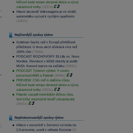
Klíčové bude tempo obranné divize a vývoj
zakázkové knihy
(1157x)
Hlavní akcionář Volkswagenu je ve ztrátě,
automobilku vyzval k rychlým opatřením
(1007x)
Nejčtenější zprávy týdne
Goldman Sachs vidí v Evropě přehlížené
příležitosti. U dvou akcií očekává více než
100% růst
(7369x)
PODCAST ROZHOVORY: Eli Lilly vs. Novo
Nordisk. Revoluce v léčbě obezity je podle
MUDr. Kunové teprve na začátku
(5965x)
PODCAST Týdenní výhled: V centru
pozornosti AMD a Palantir
(4094x)
PREVIEW: CSG míří k dalšímu růstu.
Klíčové bude tempo obranné divize a vývoj
zakázkové knihy
(3923x)
Palantir zasadil medvědům těžkou ránu.
Své tržby meziročně téměř zdvojnásobil
(3921x)
Nejdiskutovanější zprávy týdne
Inflace v eurozóně v červenci vzrostla na
2,9 procenta, uvedl v odhadu Eurostat
(5)