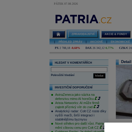
PÁTEK 07.08.2026
ZPRAVODAJSTVÍ
AKCIE & FONDY
|
PŘEHLED ZPRÁV
|
AKCIOVÉ
|
EKONOMICKÉ
PX
2 788,18
-0,60%
DAX
26 342,12
0,77%
CZK/€
24
Detail
HLEDAT V KOMENTÁŘÍCH
Pokročilé hledání
hledat
INVESTIČNÍ DOPORUČENÍ
AstraZeneca jako sázka na
defenzivu mimo AI horečku
Arista Networks: AI může firmě
zajistit příznivý vítr do zad
Analytický radar: Colt CZ roste díky
vyšší marži, širší integraci i
stabilnějšímu byznysu
Nové střelivo pro další růst. Patria
mění cílovou cenu pro Colt CZ
Goldman Sachs: Je dobrý okamžik