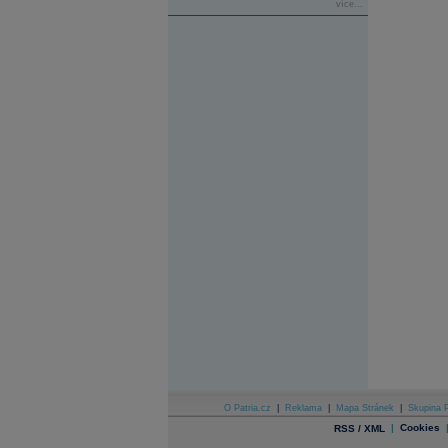
více...
O Patria.cz
|
Reklama
|
Mapa Stránek
|
Skupina P
|
Cookies
RSS / XML