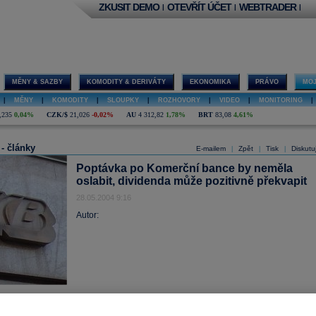
ZKUSIT DEMO
OTEVŘÍT ÚČET
WEBTRADER
|
|
|
MĚNY & SAZBY
KOMODITY & DERIVÁTY
EKONOMIKA
PRÁVO
MOJ
|
MĚNY
|
KOMODITY
|
SLOUPKY
|
ROZHOVORY
|
VIDEO
|
MONITORING
|
,235
0,04%
CZK/$
21,026
-0,02%
AU
4 312,82
1,78%
BRT
83,08
4,61%
 - články
E-mailem
Zpět
Tisk
Diskutu
|
|
|
Poptávka po Komerční bance by neměla
oslabit, dividenda může pozitivně překvapit
28.05.2004 9:16
Autor: