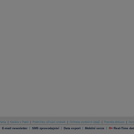
atria
|
Kariéra v Patrii
|
Podmínky užívání stránek
|
Ochrana osobních údajů
|
Pravidla diskuse
|
Inve
|
|
|
|
|
E-mail newsletter
SMS zpravodajství
Data export
Mobilní verze
R
=
Real-Time dat