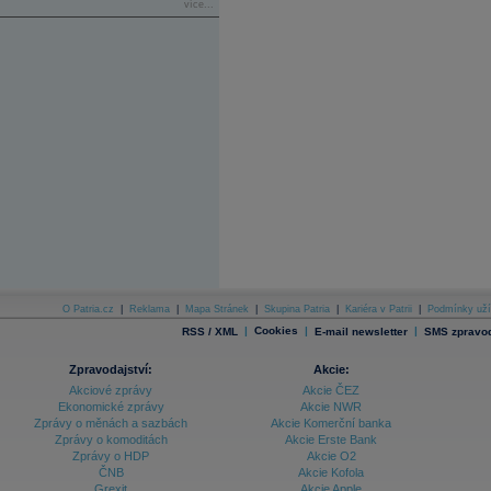
více...
O Patria.cz
|
Reklama
|
Mapa Stránek
|
Skupina Patria
|
Kariéra v Patrii
|
Podmínky uží
|
Cookies
|
|
RSS / XML
E-mail newsletter
SMS zpravod
Zpravodajství:
Akcie:
Akciové zprávy
Akcie ČEZ
Ekonomické zprávy
Akcie NWR
Zprávy o měnách a sazbách
Akcie Komerční banka
Zprávy o komoditách
Akcie Erste Bank
Zprávy o HDP
Akcie O2
ČNB
Akcie Kofola
Grexit
Akcie Apple