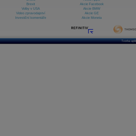
Brexit
Akcie Facebook
Volby v USA
Akcie BMW
Video zpravodajství
Akcie GE
Investiční komentáře
Akcie Moneta
Tvorba apl