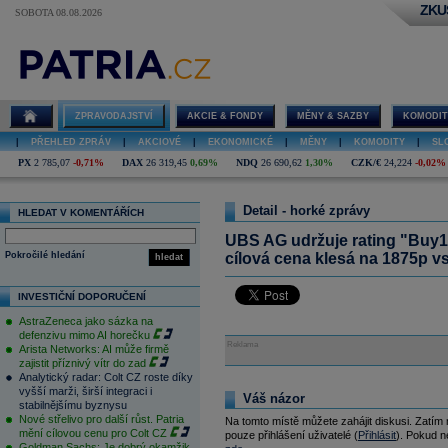
ZKU
SOBOTA 08.08.2026
ZPRAVODAJSTVÍ
AKCIE & FONDY
MĚNY & SAZBY
KOMODIT
|
PŘEHLED ZPRÁV
|
AKCIOVÉ
|
EKONOMICKÉ
|
MĚNY
|
KOMODITY
|
SL
PX
2 785,07
-0,71%
DAX
26 319,45
0,69%
NDQ
26 690,62
1,30%
CZK/€
24,224
-0,02%
Detail - horké zprávy
HLEDAT V KOMENTÁŘÍCH
UBS AG udržuje rating "Buy1"
Pokročilé hledání
cílová cena klesá na 1875p vs
hledat
INVESTIČNÍ DOPORUČENÍ
AstraZeneca jako sázka na
defenzivu mimo AI horečku
Reklama
Arista Networks: AI může firmě
zajistit příznivý vítr do zad
Analytický radar: Colt CZ roste díky
vyšší marži, širší integraci i
Váš názor
stabilnějšímu byznysu
Nové střelivo pro další růst. Patria
Na tomto místě můžete zahájit diskusi. Zatím
mění cílovou cenu pro Colt CZ
pouze přihlášení uživatelé (
Přihlásit
). Pokud ne
Goldman Sachs: Je dobrý okamžik