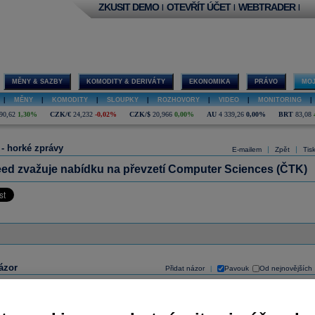
ZKUSIT DEMO
OTEVŘÍT ÚČET
WEBTRADER
|
|
|
MĚNY & SAZBY
KOMODITY & DERIVÁTY
EKONOMIKA
PRÁVO
MOJ
|
MĚNY
|
KOMODITY
|
SLOUPKY
|
ROZHOVORY
|
VIDEO
|
MONITORING
|
90,62
1,30%
CZK/€
24,232
-0,02%
CZK/$
20,966
0,00%
AU
4 339,26
0,00%
BRT
83,08
 - horké zprávy
|
|
E-mailem
Zpět
Tis
ed zvažuje nabídku na převzetí Computer Sciences (ČTK)
ázor
Přidat názor
Pavouk
Od nejnovějších
|
ístě můžete zahájit diskusi. Zatím nebyl zadán žádný názor. Do diskuse mohou přispívat
ášení uživatelé (
Přihlásit
). Pokud nemáte účet, na který byste se mohli přihlásit, registrujte se