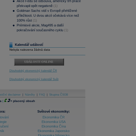
Akce Fedu se odsouvá, americký trh práce
překvapil opět negativně
(1)
Goldman Sachs vidí v Evropě přehlížené
příležitosti. U dvou akcií očekává více než
100% růst
(1)
Prémiové akcie, Mag495 a další
pokračování současného cyklu
(1)
Kalendář událostí
Nebyla nalezena žádná data
UDÁLOSTI ONLINE
Dlouhodobý ekonomický kalendář ČR
Dlouhodobý ekonomický kalendář Svět
stiční disclaimer
|
Náměty
|
FAQ
|
Skupina ČSOB
a
|
=
placený obsah
ora:
Světové ekonomiky:
tování
Ekonomika ČR
tegie
Ekonomika USA
ručení
Ekonomika Čína
ník
Ekonomika Japonsko
Ekonomika Německo