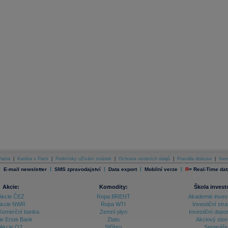
atria
|
Kariéra v Patrii
|
Podmínky užívání stránek
|
Ochrana osobních údajů
|
Pravidla diskuse
|
Inve
|
|
|
|
|
E-mail newsletter
SMS zpravodajství
Data export
Mobilní verze
R
=
Real-Time dat
Akcie:
Komodity:
Škola invest
Akcie ČEZ
Ropa BRENT
Akademie inves
kcie NWR
Ropa WTI
Investiční stra
Komerční banka
Zemní plyn
Investiční dopo
ie Erste Bank
Zlato
Akciový slov
Akcie O2
Stříbro
Semináře