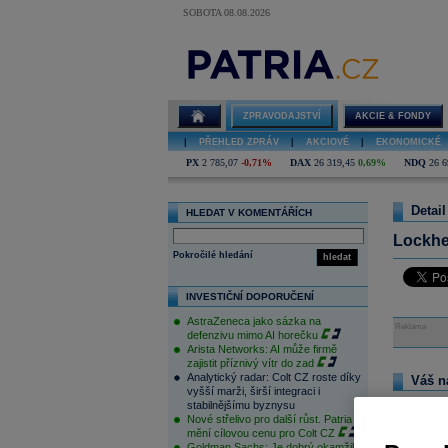
SOBOTA 08.08.2026
ZPRAVODAJSTVÍ
AKCIE & FONDY
|
PŘEHLED ZPRÁV
|
AKCIOVÉ
|
EKONOMICKÉ
PX
2 785,07
-0,71%
DAX
26 319,45
0,69%
NDQ
26 6
Detail
HLEDAT V KOMENTÁŘÍCH
Lockhe
Pokročilé hledání
hledat
INVESTIČNÍ DOPORUČENÍ
AstraZeneca jako sázka na
Reklama
defenzivu mimo AI horečku
Arista Networks: AI může firmě
zajistit příznivý vítr do zad
Analytický radar: Colt CZ roste díky
Váš n
vyšší marži, širší integraci i
Na tomto m
stabilnějšímu byznysu
pouze přihl
Nové střelivo pro další růst. Patria
zde
.
mění cílovou cenu pro Colt CZ
Goldman Sachs: Je dobrý okamžik