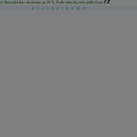
st MercadoLibre akceleruje na 50 %. Podle trhu ale roste příliš draze
1
2
3
4
5
6
7
8
9
10
>>