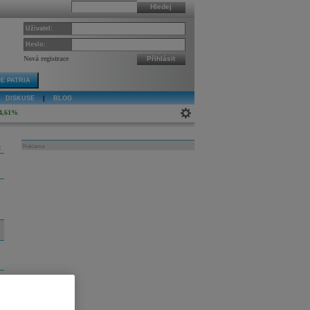
Hledej
Uživatel:
Heslo:
Nová registrace
Přihlásit
E PATRIA
DISKUSE
|
BLOG
4,61%
k
Reklama