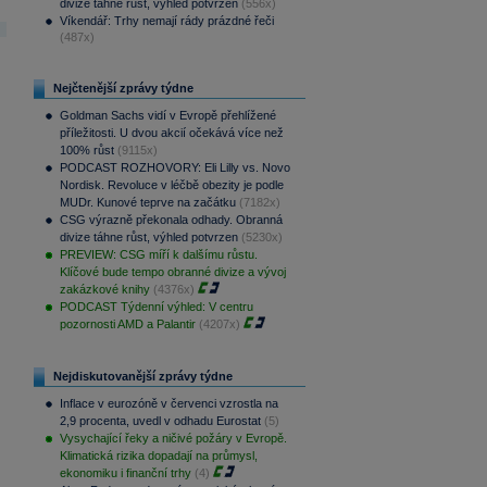
divize táhne růst, výhled potvrzen
(556x)
Víkendář: Trhy nemají rády prázdné řeči
(487x)
Nejčtenější zprávy týdne
Goldman Sachs vidí v Evropě přehlížené
příležitosti. U dvou akcií očekává více než
100% růst
(9115x)
PODCAST ROZHOVORY: Eli Lilly vs. Novo
Nordisk. Revoluce v léčbě obezity je podle
MUDr. Kunové teprve na začátku
(7182x)
CSG výrazně překonala odhady. Obranná
divize táhne růst, výhled potvrzen
(5230x)
PREVIEW: CSG míří k dalšímu růstu.
Klíčové bude tempo obranné divize a vývoj
zakázkové knihy
(4376x)
PODCAST Týdenní výhled: V centru
pozornosti AMD a Palantir
(4207x)
Nejdiskutovanější zprávy týdne
Inflace v eurozóně v červenci vzrostla na
2,9 procenta, uvedl v odhadu Eurostat
(5)
Vysychající řeky a ničivé požáry v Evropě.
Klimatická rizika dopadají na průmysl,
ekonomiku i finanční trhy
(4)