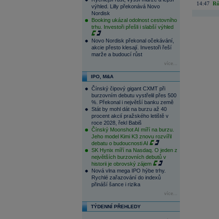
14:47
Rů
výhled. Lilly překonává Novo
Nordisk
Booking ukázal odolnost cestovního
trhu. Investoři přešli i slabší výhled
Novo Nordisk překonal očekávání,
akcie přesto klesají. Investoři řeší
marže a budoucí růst
více...
IPO, M&A
Čínský čipový gigant CXMT při
burzovním debutu vystřelil přes 500
%. Překonal i největší banku země
Stát by mohl dát na burzu až 40
procent akcií pražského letiště v
roce 2028, řekl Babiš
Čínský Moonshot AI míří na burzu.
Jeho model Kimi K3 znovu rozvířil
debatu o budoucnosti AI
SK Hynix míří na Nasdaq. O jeden z
největších burzovních debutů v
historii je obrovský zájem
Nová vlna mega IPO hýbe trhy.
Rychlé zařazování do indexů
přináší šance i rizika
více...
TÝDENNÍ PŘEHLEDY