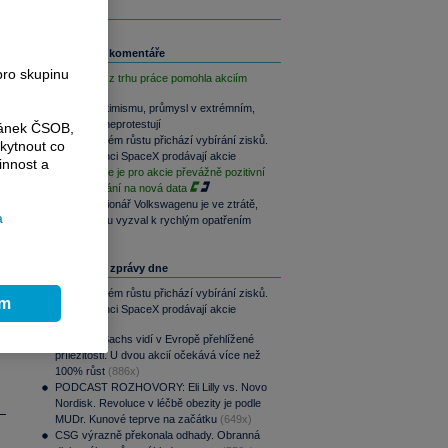
Související komentáře
pro skupinu
Slabá data z trhu práce pomohla akciím
Akcie v optimismu, průmysl v extrémním,
dluhopisy neprotestují
ránek ČSOB,
Po raketovém růstu přichází vybírání zisků.
kytnout co
Zaměstnanci SpaceX prodávají akcie
innost a
Závěr týdne je pro akcie převážně pozitivní
i
při vyčkávání na nová data
Hlavní akcionář Volkswagenu je ve ztrátě,
a
automobilku vyzval k rychlým opatřením
Nejčtenější zprávy dne
Po raketovém růstu přichází vybírání zisků.
ím
Zaměstnanci SpaceX prodávají akcie
(887x)
Goldman Sachs vidí v Evropě přehlížené
příležitosti. U dvou akcií očekává více než
100% růst
(886x)
PODCAST ROZHOVORY: Eli Lilly vs. Novo
Nordisk. Revoluce v léčbě obezity je podle
MUDr. Kunové teprve na začátku
(649x)
CSG výrazně překonala odhady. Obranná