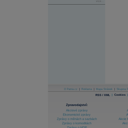
více...
O Patria.cz
|
Reklama
|
Mapa Stránek
|
Skupina P
|
Cookies
RSS / XML
Zpravodajství:
Akciové zprávy
Ekonomické zprávy
A
Zprávy o měnách a sazbách
Akcie 
Zprávy o komoditách
Akc
Zprávy o HDP