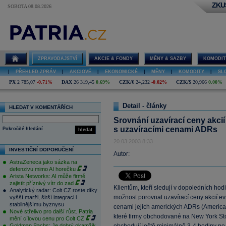
ZKU
SOBOTA 08.08.2026
ZPRAVODAJSTVÍ
AKCIE & FONDY
MĚNY & SAZBY
KOMODIT
|
PŘEHLED ZPRÁV
|
AKCIOVÉ
|
EKONOMICKÉ
|
MĚNY
|
KOMODITY
|
SL
PX
2 785,07
-0,71%
DAX
26 319,45
0,69%
CZK/€
24,232
-0,02%
CZK/$
20,966
0,00%
Detail - články
HLEDAT V KOMENTÁŘÍCH
Srovnání uzavírací ceny akci
s uzavíracími cenami ADRs
Pokročilé hledání
hledat
20.03.2003 8:33
INVESTIČNÍ DOPORUČENÍ
Autor:
AstraZeneca jako sázka na
defenzivu mimo AI horečku
Arista Networks: AI může firmě
zajistit příznivý vítr do zad
Klientům, kteří sledují v dopoledních ho
Analytický radar: Colt CZ roste díky
možnost porovnat uzavírací ceny akcií ev
vyšší marži, širší integraci i
stabilnějšímu byznysu
cenami jejich amerických ADRs (American 
Nové střelivo pro další růst. Patria
které firmy obchodované na New York St
mění cílovou cenu pro Colt CZ
Goldman Sachs: Je dobrý okamžik