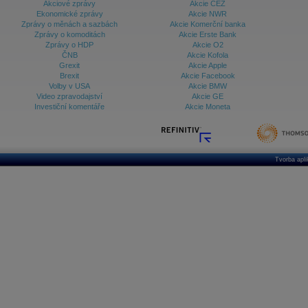
Akciové zprávy
Akcie ČEZ
Ekonomické zprávy
Akcie NWR
Zprávy o měnách a sazbách
Akcie Komerční banka
Zprávy o komoditách
Akcie Erste Bank
Zprávy o HDP
Akcie O2
ČNB
Akcie Kofola
Grexit
Akcie Apple
Brexit
Akcie Facebook
Volby v USA
Akcie BMW
Video zpravodajství
Akcie GE
Investiční komentáře
Akcie Moneta
Tvorba apl