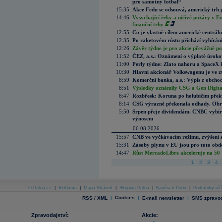
pro samotný fotbal“
15:35
Akce Fedu se odsouvá, americký trh 
14:46
Vysychající řeky a ničivé požáry v E
finanční trhy
12:55
Co je vlastně cílem americké centrál
12:35
Po raketovém růstu přichází vybírán
12:26
Závěr týdne je pro akcie převážně po
11:52
ČEZ, a.s.: Oznámení o výplatě úrok
11:00
Perly týdne: Zlato nahoru a SpaceX 
10:30
Hlavní akcionář Volkswagenu je ve z
8:59
Komerční banka, a.s.: Výpis z obchod
8:51
Výsledky oznámily CSG a Gen Digital
8:47
Rozbřesk: Koruna po holubičím přek
8:14
CSG výrazně překonala odhady. Obran
5:50
Srpen přeje dividendám. CNBC vybírá
výnosem
06.08.2026
15:57
ČNB ve vyčkávacím režimu, zvýšení s
15:31
Zásoby plynu v EU jsou pro toto obdo
14:47
Růst MercadoLibre akceleruje na 50 %
1
2
3
4
O Patria.cz
|
Reklama
|
Mapa Stránek
|
Skupina Patria
|
Kariéra v Patrii
|
Podmínky uží
|
Cookies
|
|
RSS / XML
E-mail newsletter
SMS zpravod
Zpravodajství:
Akcie: