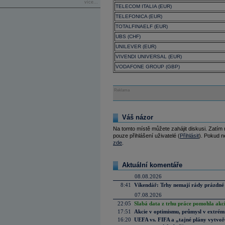
více...
TELECOM ITALIA (EUR)
TELEFONICA (EUR)
TOTALFINAELF (EUR)
UBS (CHF)
UNILEVER (EUR)
VIVENDI UNIVERSAL (EUR)
VODAFONE GROUP (GBP)
Reklama
Váš názor
Na tomto místě můžete zahájit diskusi. Zatím
pouze přihlášení uživatelé (
Přihlásit
). Pokud ne
zde
.
Aktuální komentáře
08.08.2026
8:41
Víkendář: Trhy nemají rády prázdné 
07.08.2026
22:05
Slabá data z trhu práce pomohla akc
17:51
Akcie v optimismu, průmysl v extrémn
16:20
UEFA vs. FIFA a „tajné plány vytvoř