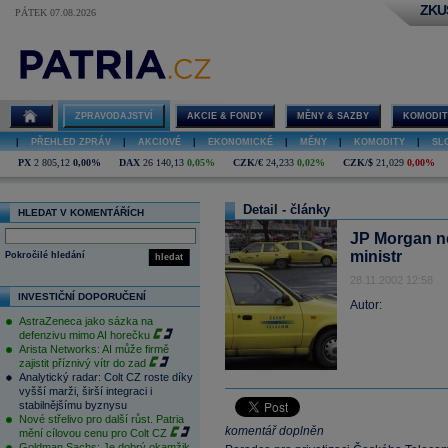
ZKU
PÁTEK 07.08.2026
ZPRAVODAJSTVÍ
AKCIE & FONDY
MĚNY & SAZBY
KOMODIT
|
PŘEHLED ZPRÁV
|
AKCIOVÉ
|
EKONOMICKÉ
|
MĚNY
|
KOMODITY
|
SL
PX
2 805,12
0,00%
DAX
26 140,13
0,05%
CZK/€
24,233
0,02%
CZK/$
21,029
0,00%
Detail - články
HLEDAT V KOMENTÁŘÍCH
JP Morgan n
ministr
Pokročilé hledání
hledat
28.11.2002 12:58
INVESTIČNÍ DOPORUČENÍ
Autor:
AstraZeneca jako sázka na
defenzivu mimo AI horečku
Arista Networks: AI může firmě
zajistit příznivý vítr do zad
Analytický radar: Colt CZ roste díky
vyšší marži, širší integraci i
stabilnějšímu byznysu
Nové střelivo pro další růst. Patria
komentář doplněn
mění cílovou cenu pro Colt CZ
Goldman Sachs: Je dobrý okamžik