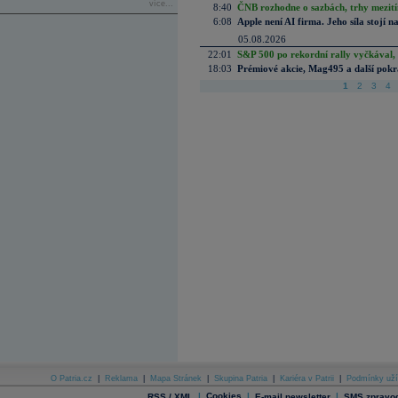
více...
8:40
ČNB rozhodne o sazbách, trhy mezitím
6:08
Apple není AI firma. Jeho síla stojí n
05.08.2026
22:01
S&P 500 po rekordní rally vyčkával,
18:03
Prémiové akcie, Mag495 a další pokr
1
2
3
4
O Patria.cz
|
Reklama
|
Mapa Stránek
|
Skupina Patria
|
Kariéra v Patrii
|
Podmínky uží
|
Cookies
|
|
RSS / XML
E-mail newsletter
SMS zpravod