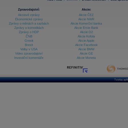
Zpravodajství:
Akcie:
Akciové zprávy
Akcie ČEZ
Ekonomické zprávy
Akcie NWR
Zprávy o měnách a sazbách
Akcie Komerční banka
Zprávy o komoditách
Akcie Erste Bank
Zprávy o HDP
Akcie O2
ČNB
Akcie Kofola
Grexit
Akcie Apple
Brexit
Akcie Facebook
Volby v USA
Akcie BMW
Video zpravodajství
Akcie GE
Investiční komentáře
Akcie Moneta
Tvorba apl