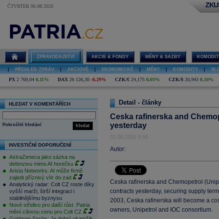
ZKU
ČTVRTEK 06.08.2026
ZPRAVODAJSTVÍ
AKCIE & FONDY
MĚNY & SAZBY
KOMODIT
|
PŘEHLED ZPRÁV
|
AKCIOVÉ
|
EKONOMICKÉ
|
MĚNY
|
KOMODITY
|
SL
PX
2 769,04
0,11%
DAX
26 126,30
-0,29%
CZK/€
24,175
0,03%
CZK/$
20,943
0,10%
Detail - články
HLEDAT V KOMENTÁŘÍCH
Ceska rafinerska and Chemop
yesterday
Pokročilé hledání
hledat
01.08.2002 9:55
INVESTIČNÍ DOPORUČENÍ
Autor:
AstraZeneca jako sázka na
defenzivu mimo AI horečku
Arista Networks: AI může firmě
zajistit příznivý vítr do zad
Ceska rafinerska and Chemopetrol (Unipet
Analytický radar: Colt CZ roste díky
contracts yesterday, securing supply terms
vyšší marži, širší integraci i
stabilnějšímu byznysu
2003, Ceska rafinerska will become a cost 
Nové střelivo pro další růst. Patria
owners, Unipetrol and IOC consortium.
mění cílovou cenu pro Colt CZ
Goldman Sachs: Je dobrý okamžik