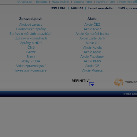
O Patria.cz
|
Reklama
|
Mapa Stránek
|
Skupina Patria
|
Kariéra v Patrii
|
Podmínky uží
|
Cookies
|
|
RSS / XML
E-mail newsletter
SMS zpravod
Zpravodajství:
Akcie:
Akciové zprávy
Akcie ČEZ
Ekonomické zprávy
Akcie NWR
Zprávy o měnách a sazbách
Akcie Komerční banka
Zprávy o komoditách
Akcie Erste Bank
Zprávy o HDP
Akcie O2
ČNB
Akcie Kofola
Grexit
Akcie Apple
Brexit
Akcie Facebook
Volby v USA
Akcie BMW
Video zpravodajství
Akcie GE
Investiční komentáře
Akcie Moneta
Tvorba apl