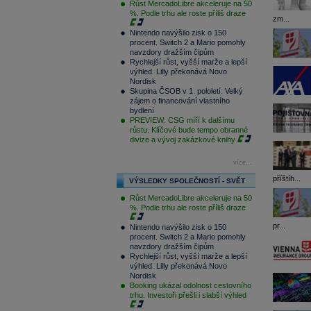
Růst MercadoLibre akceleruje na 50
%. Podle trhu ale roste příliš draze
zm...
Nintendo navýšilo zisk o 150
procent. Switch 2 a Mario pomohly
navzdory dražším čipům
Rychlejší růst, vyšší marže a lepší
výhled. Lilly překonává Novo
Nordisk
Skupina ČSOB v 1. pololetí: Velký
zájem o financování vlastního
bydlení
PREVIEW: CSG míří k dalšímu
růstu. Klíčové bude tempo obranné
divize a vývoj zakázkové knihy
více...
příštíh...
VÝSLEDKY SPOLEČNOSTÍ - SVĚT
Růst MercadoLibre akceleruje na 50
%. Podle trhu ale roste příliš draze
pr...
Nintendo navýšilo zisk o 150
procent. Switch 2 a Mario pomohly
navzdory dražším čipům
Rychlejší růst, vyšší marže a lepší
výhled. Lilly překonává Novo
Nordisk
Booking ukázal odolnost cestovního
trhu. Investoři přešli i slabší výhled