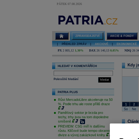
PÁTEK 07.08.2026
pojišťovnictví
ZPRAVODAJSTVÍ
AKCIE & FONDY
|
PŘEHLED ZPRÁV
|
AKCIOVÉ
|
EKONOMICKÉ
PX
2 805,12
1,30%
DAX
26 140,13
0,05%
NDQ
26 3
Kdy j
HLEDAT V KOMENTÁŘÍCH
Pokročilé hledání
hledat
PATRIA PLUS
Růst MercadoLibre akceleruje na 50
%. Podle trhu ale roste příliš draze
1
2
So
Ne
Paměťový sektor je brzda pro
techy, trhy jsou na tom dopoledne
Články
smíšeně
PREVIEW: CSG míří k dalšímu
růstu. Klíčové bude tempo obranné
divize a vývoj zakázkové knihy