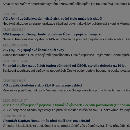
Amazon se zatím v americkém systému zdravotní péče spíše jen rozkoukává, ale podle Ma
21.03.2018 16:31
VIG zřejmě zvýšila kvartální čistý zisk, roční číslo může být slabší
Nedávné akvizice a restrukturalizace části jádrových aktivit by pojišťovací skupině Vien
05.03.2018 8:24
AXA kupuje XL Group, bude globálním lídrem v pojištění majetku
Největší francouzská pojišťovna AXA se dohodla na převzetí pojišťovací společnosti XL Gro
14.12.2017 10:44
VIG (-0,19 %) spojí dvě české pojišťovny
Vienna Insurance Group spojí dvě společnosti v České republice. Pojišťovna České spořite
28.06.2017 16:44
Finanční služby na poštách budou výhradně od ČSOB, stvrdila dohoda na 10 let
Bankovní a pojišťovací služby na pobočkách České pošty bude v budoucnu poskytovat p
23.05.2017 9:17
VIG zvýšila čtvrtletní zisk o 22,4 %, potvrzuje výhled
Rakouská pojišťovací skupina Vienna Insurance Group zvýšila v prvních třech měsících z
22.05.2017 15:57
VIG: Hrubé předepsané pojistné a finanční výsledek v centru pozornosti (Odhad analy
VIG v úterý ráno oznámí výsledky za první tři měsíce letošního roku. Očekáváme, že pojiš
08.04.2017 9:04
Víkendář: Kapitán Renault nás před další krizí nezachrání
V moderní kapitalistické společnosti je na prodej téměř vše včetně rizika. Trhy převádějí riziko