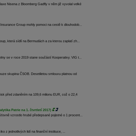
xe Nisena z Bloomberg Gadfly v něm již vyvolal velké
na Insurance Group mohly pomoci na cestě k dlouhodob...
up, která sídlí na Bermudách a za kterou zaplatí zh...
lny se v roce 2019 stane součástí Kooperativy. VIG t...
ouze skupina ČSOB. Desetiletou smlouvu platnou od
isk před zdaněním na 109,6 milionu EUR, což o 22,4
tika Patrie na 1. čtvrtletí 2017)
ťovně vzrostlo hrubé předepsané pojistné o 1 procent...
 z jednotlivých lidí na finanční instituce, ...