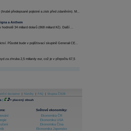
 (hrubé předepsané pojistné a zisk před zdaněním). M...
 Cigna a Anthem
odnotě 34 miliard dolarů (868 miliard Kč). Další ...
tví. Působit bude v pojišťovací skupině Generali CE...
 za zhruba 2,5 miliardy eur, což je v přepočtu 67,5
stiční disclaimer
|
Náměty
|
FAQ
|
Skupina ČSOB
a
|
=
placený obsah
ora:
Světové ekonomiky:
tování
Ekonomika ČR
tegie
Ekonomika USA
ručení
Ekonomika Čína
ník
Ekonomika Japonsko