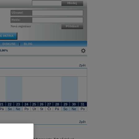
Hledej
Uživatel:
Heslo:
Nová registrace
Přihlásit
E PATRIA
DISKUSE
|
BLOG
0,00%
Zpět
21
22
23
24
25
26
27
28
29
30
31
Pá
So
Ne
Po
Út
St
Čt
Pá
So
Ne
Po
Zpět
 na akcii