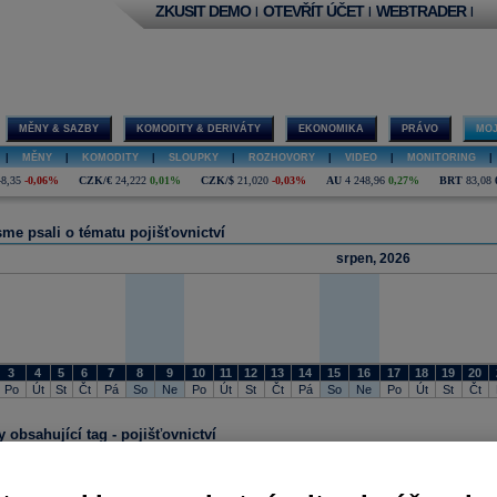
ZKUSIT DEMO
OTEVŘÍT ÚČET
WEBTRADER
|
|
|
MĚNY & SAZBY
KOMODITY & DERIVÁTY
EKONOMIKA
PRÁVO
MOJ
|
MĚNY
|
KOMODITY
|
SLOUPKY
|
ROZHOVORY
|
VIDEO
|
MONITORING
|
48,35
-0,06%
CZK/€
24,222
0,01%
CZK/$
21,020
-0,03%
AU
4 248,96
0,27%
BRT
83,08
sme psali o tématu pojišťovnictví
srpen, 2026
3
4
5
6
7
8
9
10
11
12
13
14
15
16
17
18
19
20
Po
Út
St
Čt
Pá
So
Ne
Po
Út
St
Čt
Pá
So
Ne
Po
Út
St
Čt
 obsahující tag - pojišťovnictví
08.03.2022 8:40
VIG loňským ziskem před zdaněním překonala odhady. Navrhuje dividendu 1,25 EUR