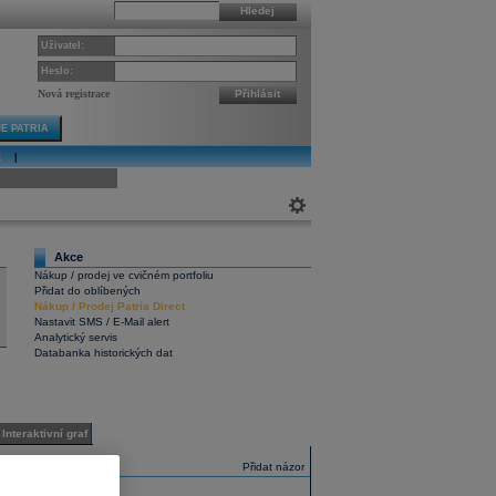
Hledej
Uživatel:
Heslo:
Nová registrace
Přihlásit
E PATRIA
E
|
ivní graf
Akce
6
Nákup / prodej ve cvičném portfoliu
Přidat do oblíbených
Nákup
/
Prodej
Patria Direct
Nastavit SMS / E-Mail alert
Analytický servis
Databanka historických dat
Interaktivní graf
Názory
Přidat názor