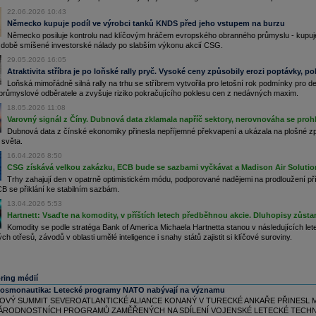
.02.2026
22.06.2026 10:43
ůli hustému sněžení byl dnes odpoledne přerušen provoz na letišti ve Frankfurtu nad
Německo kupuje podíl ve výrobci tanků KNDS před jeho vstupem na burzu
hanem. Oznámil to podle agentury DPA provozovatel největšího německého letiště,
olečnost Fraport AG. Zhruba od 15:00 SEČ nejsou možné odlety ani přistání. Důvodem je
Německo posiluje kontrolu nad klíčovým hráčem evropského obranného průmyslu - kupuje 4
ěhová pokrývka na startovacích a přistávacích drahách. Mezi Frankfurtem a Prahou byly
 době smíšené investorské nálady po slabším výkonu akcií CSG.
ušeny dva dnešní dva lety společnosti Air Dolomiti (ČTK)
29.05.2026 16:05
ena
zlata
se po nejprudším dvoudenním poklesu za desítky let opět zvyšuje. Ráno se vrátila
Atraktivita stříbra je po loňské rally pryč. Vysoké ceny způsobily erozi poptávky, 
d 4900
dolarů
(zhruba 100 850 Kč) za troyskou unci (oz; 31,1 gramu) a směřuje k
Loňská mimořádně silná rally na trhu se stříbrem vytvořila pro letošní rok podmínky pro de
jvětšímu dennímu růstu od listopadu 2008. Výrazně zdražuje i
stříbro
. Analytici
průmyslové odběratele a zvyšuje riziko pokračujícího poklesu cen z nedávných maxim.
edpokládají, že drahé kovy budou dál posilovat a dostanou se letos na nová maxima (ČTK)
.02.2026
18.05.2026 11:08
cie dánského šperkaře
Pandora
rostou o 9 % po poklesu cen
stříbra
Varovný signál z Číny. Dubnová data zklamala napříč sektory, nerovnováha se proh
.01.2026
Dubnová data z čínské ekonomiky přinesla nepříjemné překvapení a ukázala na plošné zp
světa.
otová cena
stříbra
klesla pod 100
USD
za unci po posílení dolaru
(Bloomberg)
.01.2026
16.04.2026 8:50
ahé kovy pokračují ve svém rekordním růstu.
Zlato
už vzrostlo na 5 500
USD
za unci,
CSG získává velkou zakázku, ECB bude se sazbami vyčkávat a Madison Air Solutio
říbro
na 118
USD
Trhy zahajují den v opatrně optimistickém módu, podporované nadějemi na prodloužení pří
.01.2026
B se přiklání ke stabilním sazbám.
ena
zlata
k okamžitému dodání poprvé překročila hranici 5000
dolarů
(102.000 Kč) za
13.04.2026 5:53
oyskou unci (31,1 gramu). Aktuálně se obchoduje na 5 080,65
USD
. Cena
stříbra
k
Hartnett: Vsaďte na komodity, v příštích letech předběhnou akcie. Dluhopisy zůs
amžitému dodání se dostala na nový rekord 109,44
USD
za troyskou unci poté, co v pátek
prvé překonala stodolarovou hranici
Komodity se podle stratéga Bank of America Michaela Hartnetta stanou v následujících letech
ých otřesů, závodů v oblasti umělé inteligence i snahy států zajistit si klíčové suroviny.
.01.2026
otová cena
stříbra
historicky poprvé přesáhla 100 USD/unce
.01.2026
ena
zlata
dnes poprvé překonala hranici 4700
dolarů
(zhruba 98.000 Kč) za troyskou unci
ring médií
z; 31,1 gramu). Investoři přesunují peníze do bezpečných aktiv kvůli přetrvávajícím obavám
kosmonautika:
Letecké programy NATO nabývají na významu
ledně víkendového oznámení amerického prezidenta Donalda Trumpa, že v rámci snahy o
VÝ SUMMIT SEVEROATLANTICKÉ ALIANCE KONANÝ V TURECKÉ ANKAŘE PŘINESL M
evzetí Grónska uvalí dodatečná cla na některé evropské země. Cena
stříbra
dnes
RODNOSTNÍCH PROGRAMŮ ZAMĚŘENÝCH NA SDÍLENÍ VOJENSKÉ LETECKÉ TECHNI
stoupila až na nové rekordní maximum v blízkosti 95
dolarů
za unci, později však klesla