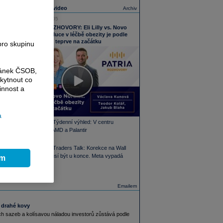
Nejnovější video
Archiv
05.08.2026 16:05
PODCAST ROZHOVORY: Eli Lilly vs. Novo
Nordisk. Revoluce v léčbě obezity je podle
MUDr. Kunové teprve na začátku
pro skupinu
ránek ČSOB,
kytnout co
innost a
a
PODCAST Týdenní výhled: V centru
pozornosti AMD a Palantir
PODCAST Traders Talk: Korekce na Wall
Street nemusí být u konce. Meta vypadá
ím
zajímavě
Emailem
i drahé kovy
ch sazeb a kolísavou náladou investorů zůstává podle