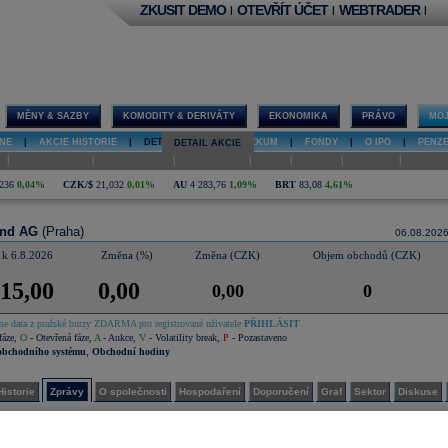
ZKUSIT DEMO
OTEVŘÍT ÚČET
WEBTRADER
|
|
|
MĚNY & SAZBY
KOMODITY & DERIVÁTY
EKONOMIKA
PRÁVO
MOJ
NE
|
AKCIE HISTORIE
|
DETAIL AKCIE
|
VÝZKUM
|
FONDY
|
O IPO
|
PENZ
DETAIL AKCIE
|
|
|
|
|
|
|
O společnosti
Hospodaření
Doporučení
Graf
Sektor
Diskuse
Interakt
236
0,04%
CZK/$
21,032
0,01%
AU
4 283,76
1,09%
BRT
83,08
4,61%
und AG
(Praha)
06.08.202
 k 6.8.2026
Změna (%)
Změna (CZK)
Objem obchodů (CZK)
415,00
0,00
0,00
0
e data z pražské burzy ZDARMA pro registrované uživatele
PŘIHLÁSIT
.
fáze
,
O
- Otevřená fáze
,
A
- Aukce
,
V
- Volatility break
,
P
- Pozastaveno
obchodního systému
,
Obchodní hodiny
Historie
Zprávy
O společnosti
Hospodaření
Doporučení
Graf
Sektor
Diskuse
 zprávy
Archiv
SMS
Terminál
|
|
.06.2026