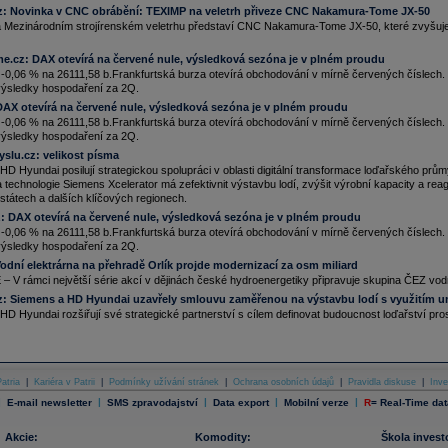
TK)
z:
Novinka v CNC obrábění: TEXIMP na veletrh přiveze CNC Nakamura-Tome JX-50
.01.2026
Mezinárodním strojírenském veletrhu představí CNC Nakamura-Tome JX-50, které zvyšuje ef
ato
a
stříbro
vystřelily na rekordy poté, co tlak prezidenta Donalda Trumpa na převzetí
ónska prohloubil obavy z obchodní války mezi USA a Evropou.
Zlato
se obchodovalo kolem
me.cz:
DAX otevírá na červené nule, výsledková sezóna je v plném proudu
670
USD
za unci a
stříbro
vzrostlo až o 4,4 %, protože slabší
dolar
zvýšil poptávku po
-0,06 % na 26111,58 b.Frankfurtská burza otevírá obchodování v mírně červených číslech. 
zpečných aktivech. USA plánují uvalit 10% cla na osm evropských zemí, která 1. února
 výsledky hospodaření za 2Q.
toupí v platnost a v červnu stoupnou na 25 % (Bloomberg)
DAX otevírá na červené nule, výsledková sezóna je v plném proudu
.01.2026
-0,06 % na 26111,58 b.Frankfurtská burza otevírá obchodování v mírně červených číslech. 
jvětší internetová firma v Česku Seznam.cz, kterou vlastní Ivo Lukačovič, už nesídlí na
 výsledky hospodaření za 2Q.
pru, ale ve Švýcarsku, informovaly dnes Hospodářské noviny (HN). Podle nich je teď firma
učástí Masaryk Holding AG, zatímco předtím ji Lukačovič ovládal přes kyperskou
yslu.cz:
velikost písma
olečnost Helifreak Limited (ČTK)
D Hyundai posilují strategickou spolupráci v oblasti digitální transformace loďařského průmy
říbro
oslabilo kvůli signálům, že investoři po prudkém růstu realizují zisky a USA se zdráhají
 a technologie Siemens Xcelerator má zefektivnit výstavbu lodí, zvýšit výrobní kapacity a re
vést dovozní cla na kritické minerály. Bílý kov ve čtvrtek ráno klesal až o 7,3 %
státech a dalších klíčových regionech.
.01.2026
z:
DAX otevírá na červené nule, výsledková sezóna je v plném proudu
ena
stříbra
k okamžitému dodání dnes poprvé překročila 90
USD
(1873 Kč) za troyskou unci
-0,06 % na 26111,58 b.Frankfurtská burza otevírá obchodování v mírně červených číslech. 
1,1 gramu)
(ČTK)
 výsledky hospodaření za 2Q.
.01.2026
odní elektrárna na přehradě Orlík projde modernizací za osm miliard
otové
stříbro
dnes přidává přes 2,5 % a poprvé v historii se dostává nad 87
USD
za unci
 V rámci největší série akcí v dějinách české hydroenergetiky připravuje skupina ČEZ vodní 
ntinental
AG
......
z:
Siemens a HD Hyundai uzavřely smlouvu zaměřenou na výstavbu lodí s využitím um
.01.2026
D Hyundai rozšiřují své strategické partnerství s cílem definovat budoucnost loďařství prost
ena
zlata
k okamžitému dodání dnes v noci SEČ poprvé překonala hranici 4600
dolarů
6.655 Kč) za troyskou unci (oz; 31,1 gramu). Později se
zlato
obchodovalo těsně pod touto
anicí. Na rekordních hodnotách se pohybuje i cena
stříbra
, která poprvé překonala hranici
0
USD
za troyskou unci (31,1 gramu). Děje se tak poté, co americké ministerstvo
ravedlnosti zahájilo vyšetřování předsedy americké centrální banky (Fed) Jeroma Powella
atria
|
Kariéra v Patrii
|
Podmínky užívání stránek
|
Ochrana osobních údajů
|
Pravidla diskuse
|
Inve
ůli sporné rekonstrukci budovy této instituce (ČTK)
|
|
|
|
|
E-mail newsletter
SMS zpravodajství
Data export
Mobilní verze
R
=
Real-Time dat
.01.2026
ena
zlata
a
stříbra
na začátku obchodování v roce 2026 vzrostla, čímž navázala na jejich
Akcie:
Komodity:
Škola invest
jlepší roční výkon od roku 1979 (Bloomberg)