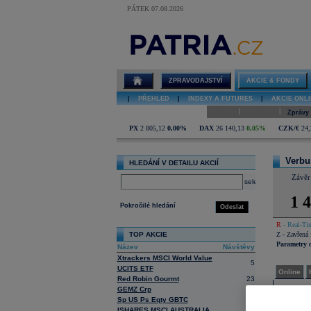
PÁTEK 07.08.2026
Detail akcie
Verbund AG
online
ZPRAVODAJSTVÍ
AKCIE & FONDY
|
PŘEHLED
|
INDEXY A FUTURES
|
AKCIE ONLI
|
|
Online
Historie
Zprávy
PX
2 805,12
0,00%
DAX
26 140,13
0,05%
CZK/€
24,
Verb
HLEDÁNÍ V DETAILU AKCIÍ
Závěr
select
1 
Pokročilé hledání
Odeslat
R
- Real-Tim
TOP AKCIE
Z
- Zavřená 
Parametry 
Název
Návštěvy
Xtrackers MSCI World Value
5
UCITS ETF
Online
Red Robin Gourmt
23
GEMZ Crp
7
Horké
Sp US Ps Eqty GBTC
1
26
ISHARES MSCI AUSTRALIA