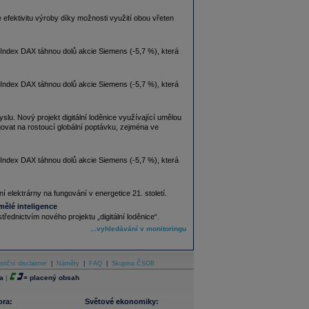
ektivitu výroby díky možnosti využití obou vřeten
Index DAX táhnou dolů akcie Siemens (-5,7 %), která
Index DAX táhnou dolů akcie Siemens (-5,7 %), která
slu. Nový projekt digitální loděnice využívající umělou
agovat na rostoucí globální poptávku, zejména ve
Index DAX táhnou dolů akcie Siemens (-5,7 %), která
elektrárny na fungování v energetice 21. století.
ělé inteligence
řednictvím nového projektu „digitální loděnice“.
...vyhledávání v monitoringu
stiční disclaimer
|
Náměty
|
FAQ
|
Skupina ČSOB
a
|
=
placený obsah
ora:
Světové ekonomiky: