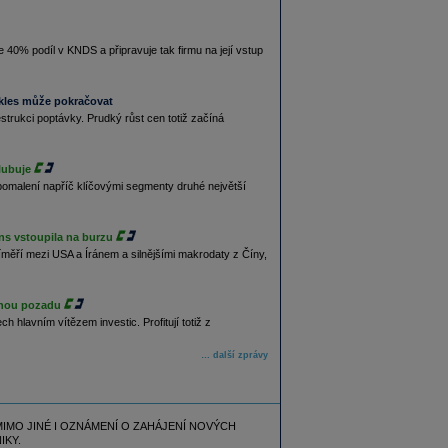
0% podíl v KNDS a připravuje tak firmu na její vstup
pokles může pokračovat
strukci poptávky. Prudký růst cen totiž začíná
lubuje
omalení napříč klíčovými segmenty druhé největší
ns vstoupila na burzu
měří mezi USA a Íránem a silnějšími makrodaty z Číny,
tanou pozadu
 hlavním vítězem investic. Profitují totiž z
… další zprávy
IMO JINÉ I OZNÁMENÍ O ZAHÁJENÍ NOVÝCH
KY.