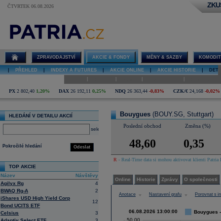
ZKU
ČTVRTEK 06.08.2026
Detail akcie
Bouygues graf
ZPRAVODAJSTVÍ
AKCIE & FONDY
MĚNY & SAZBY
KOMODIT
|
PŘEHLED
|
INDEXY A FUTURES
|
AKCIE ONLINE
|
AKCIE HISTORIE
|
DETA
|
|
|
|
Online
Historie
Zprávy
O společnosti
Hospodaření
PX
2 802,40
1,20%
DAX
26 192,11
0,25%
NDQ
26 363,44
-0,83%
CZK/€
24,168
-0,02%
Bouygues
(BOUY.SG, Stuttgart)
HLEDÁNÍ V DETAILU AKCIÍ
Poslední obchod
Změna (%)
select
48,60
0,35
Pokročilé hledání
Odeslat
R
- Real-Time data si mohou aktivovat klienti Patria 
TOP AKCIE
Název
Návštěvy
Online
Historie
Zprávy
O společnosti
Agilyx Rg
4
BWAQ Rg-A
2
Anotace
Nastavení grafu
Porovnat s 
iShares USD High Yield Corp
12
Bond UCITS ETF
06.08.2026 13:00:00
Bouygues -
Celsius
3
50,00
Adaptiv Select ETF
3