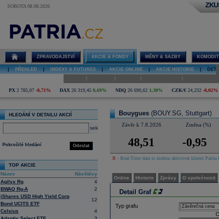
ZKU
SOBOTA 08.08.2026
Detail akcie
Bouygues graf
ZPRAVODAJSTVÍ
AKCIE & FONDY
MĚNY & SAZBY
KOMODIT
|
PŘEHLED
|
INDEXY A FUTURES
|
AKCIE ONLINE
|
AKCIE HISTORIE
|
DETA
|
|
|
|
Online
Historie
Zprávy
O společnosti
Hospodaření
PX
2 785,07
-0,71%
DAX
26 319,45
0,69%
NDQ
26 690,62
1,30%
CZK/€
24,232
-0,02%
Bouygues
(BOUY.SG, Stuttgart)
HLEDÁNÍ V DETAILU AKCIÍ
Závěr k 7.8.2026
Změna (%)
select
48,51
-0,95
Pokročilé hledání
Odeslat
R
- Real-Time data si mohou aktivovat klienti Patria 
TOP AKCIE
Název
Návštěvy
Online
Historie
Zprávy
O společnosti
Agilyx Rg
4
BWAQ Rg-A
2
Detail Graf
iShares USD High Yield Corp
12
Bond UCITS ETF
Typ grafu
Celsius
4
O
Adaptiv Select ETF
3