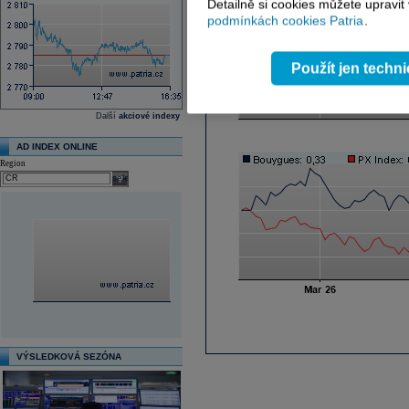
Detailně si cookies můžete upravit
podmínkách cookies Patria
.
Použít jen techn
Další
akciové indexy
AD INDEX ONLINE
Region
select
VÝSLEDKOVÁ SEZÓNA