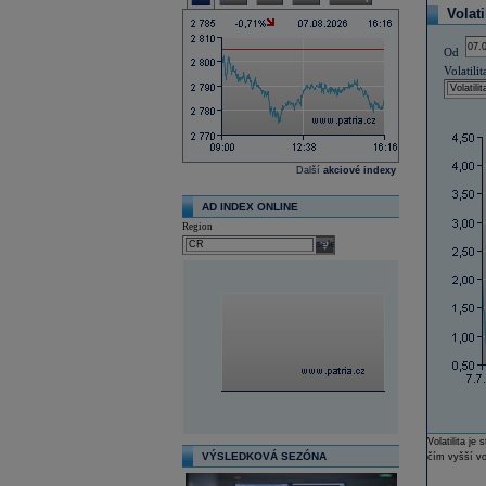
Volati
Od
Volatilit
Další
akciové indexy
AD INDEX ONLINE
Region
select
Volatilita j
VÝSLEDKOVÁ SEZÓNA
čím vyšší vol