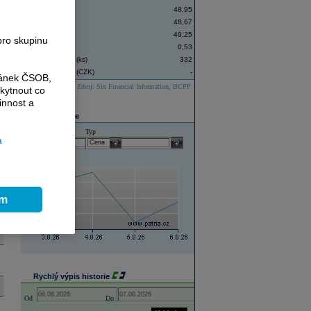
Závěr
48,95
Denní minimum
48,67
Denní maximum
49,25
pro skupinu
Změna ceny (%)
0,53
Objem obchodů (ks)
332
Objem obchodů (CZK)
-
ránek ČSOB,
Zdroj: Six Financial Information, BCPP
kytnout co
innost a
Graf historie
Historie
Typ
a
select
select
ím
Rychlý výpis historie
Open the calendar popup.
Open the calendar popup.
Od
Do