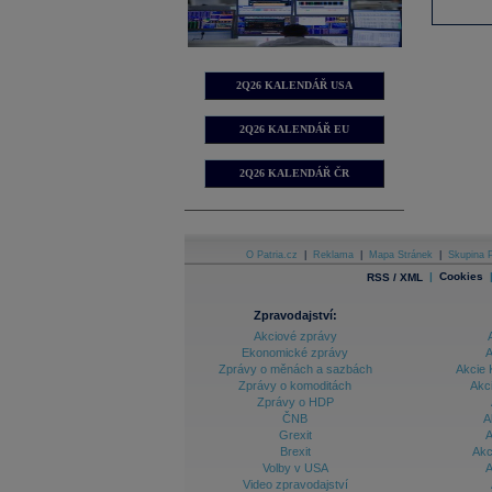
2Q26 KALENDÁŘ USA
2Q26 KALENDÁŘ EU
2Q26 KALENDÁŘ ČR
O Patria.cz
|
Reklama
|
Mapa Stránek
|
Skupina P
|
Cookies
RSS / XML
Zpravodajství:
Akciové zprávy
Ekonomické zprávy
A
Zprávy o měnách a sazbách
Akcie 
Zprávy o komoditách
Akc
Zprávy o HDP
ČNB
A
Grexit
A
Brexit
Akc
Volby v USA
A
Video zpravodajství