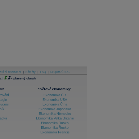
stiční disclaimer
|
Náměty
|
FAQ
|
Skupina ČSOB
a
|
=
placený obsah
ora:
Světové ekonomiky:
tování
Ekonomika ČR
tegie
Ekonomika USA
ručení
Ekonomika Čína
ník
Ekonomika Japonsko
Ekonomika Německo
lačka
Ekonomika Velká Británie
Ekonomika Rusko
Ekonomika Řecko
Ekonomika Francie