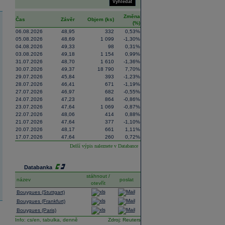
Vyhledat
Změna
Čas
Závěr
Objem (ks)
(%)
06.08.2026
48,95
332
0,53%
05.08.2026
48,69
1 099
-1,30%
04.08.2026
49,33
98
0,31%
03.08.2026
49,18
1 154
0,99%
31.07.2026
48,70
1 610
-1,36%
30.07.2026
49,37
18 790
7,70%
29.07.2026
45,84
393
-1,23%
28.07.2026
46,41
671
-1,19%
27.07.2026
46,97
682
-0,55%
24.07.2026
47,23
864
-0,86%
23.07.2026
47,64
1 069
-0,87%
22.07.2026
48,06
414
0,88%
21.07.2026
47,64
377
-1,10%
20.07.2026
48,17
661
1,11%
17.07.2026
47,64
260
0,72%
Delší výpis naleznete v
Databance
Databanka
stáhnout /
název
poslat
otevřít
Bouygues (Stuttgart)
Bouygues (Frankfurt)
Bouygues (Paris)
Info:
cs/en,
tabulka,
denně
Zdroj: Reuters