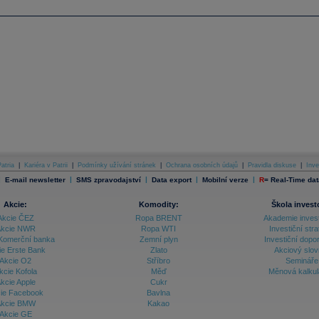
atria
|
Kariéra v Patrii
|
Podmínky užívání stránek
|
Ochrana osobních údajů
|
Pravidla diskuse
|
Inve
|
|
|
|
|
E-mail newsletter
SMS zpravodajství
Data export
Mobilní verze
R
=
Real-Time dat
Akcie:
Komodity:
Škola invest
Akcie ČEZ
Ropa BRENT
Akademie inves
kcie NWR
Ropa WTI
Investiční stra
Komerční banka
Zemní plyn
Investiční dopo
ie Erste Bank
Zlato
Akciový slov
Akcie O2
Stříbro
Semináře
kcie Kofola
Měď
Měnová kalku
kcie Apple
Cukr
ie Facebook
Bavlna
kcie BMW
Kakao
Akcie GE