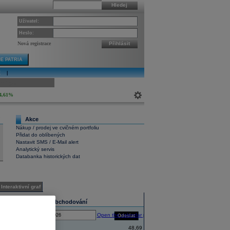
Hledej
Uživatel:
Heslo:
Nová registrace
Přihlásit
E PATRIA
E
|
ivní graf
4,61%
Akce
7
Nákup / prodej ve cvičném portfoliu
Přidat do oblíbených
Nastavit SMS / E-Mail alert
Analytický servis
Databanka historických dat
Interaktivní graf
Statistika obchodování
Open the calendar popup.
Odeslat
Ke dni:
Zahájení
48,69