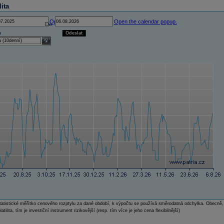
lita
Open the calendar popup.
Open the calendar popup.
Do
a
Odeslat
select
e statistické měřítko cenového rozptylu za dané období, k výpočtu se používá směrodatná odchylka. Obecně,
atilita, tím je investiční instrument rizikovější (resp. tím více je jeho cena flexibilnější)