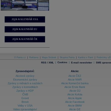
2Q26 KALENDÁŘ USA
2Q26 KALENDÁŘ EU
2Q26 KALENDÁŘ ČR
O Patria.cz
|
Reklama
|
Mapa Stránek
|
Skupina Patria
|
Kariéra v Patrii
|
Podmínky uží
|
Cookies
|
|
RSS / XML
E-mail newsletter
SMS zpravod
Zpravodajství:
Akcie:
Akciové zprávy
Akcie ČEZ
Ekonomické zprávy
Akcie NWR
Zprávy o měnách a sazbách
Akcie Komerční banka
Zprávy o komoditách
Akcie Erste Bank
Zprávy o HDP
Akcie O2
ČNB
Akcie Kofola
Grexit
Akcie Apple
Brexit
Akcie Facebook
Volby v USA
Akcie BMW
Video zpravodajství
Akcie GE