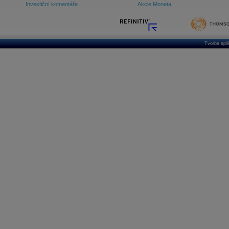
Investiční komentáře
Akcie Moneta
Tvorba apl