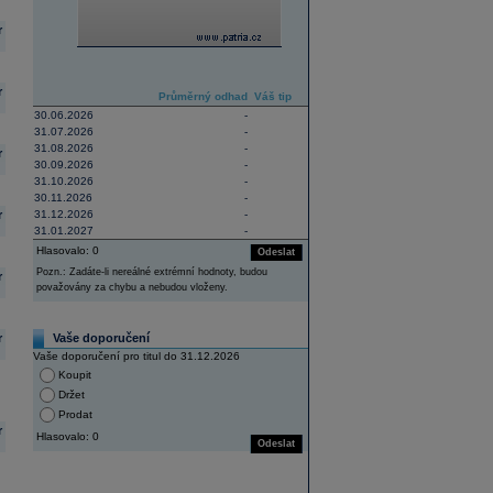
r
r
Průměrný odhad
Váš tip
30.06.2026
-
31.07.2026
-
31.08.2026
-
r
30.09.2026
-
31.10.2026
-
30.11.2026
-
r
31.12.2026
-
31.01.2027
-
Hlasovalo: 0
Odeslat
Pozn.: Zadáte-li nereálné extrémní hodnoty, budou
r
považovány za chybu a nebudou vloženy.
r
Vaše doporučení
Vaše doporučení pro titul do 31.12.2026
Koupit
Držet
Prodat
r
Hlasovalo: 0
Odeslat