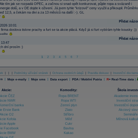
Ale tím jak se rozpadá OPEC, a začnou si snad opět konkurovat, půjde ropa a svázaně i
energie dolů, a v DE dojde k oživení. Já jsem tyhle "krizové" ceny využil a přikoupil. Průměrk
ď 12,5, a čekám na divi a za 13 měsíců na další :-). GL
d
Přidat názo
.2026 10:01
 firma doslova tiskne prachy a furt se ta akcie plácá. Když já si furt vybírám tyhle kousky :))
ualita
Přidat názo
 13:47
ch dní prosím :)
a
1
2
3
4
5
6
7
ek
|
|
|
Podmínky užívání stránek
|
Ochrana osobních údajů
|
Pravidla diskuse
|
Investiční disclaim
es
|
|
|
|
|
Moje e-maily
Moje sms
Data export
PDA / Mobilní Patria
R
=
Real-Time data
|
Akcie:
Komodity:
Škola invest
Akcie ČEZ
Ropa BRENT
Akademie inves
kcie NWR
Ropa WTI
Investiční stra
Komerční banka
Zemní plyn
Investiční dopo
ie Erste Bank
Zlato
Akciový slov
Akcie O2
Stříbro
Semináře
kcie Kofola
Měď
Měnová kalku
kcie Apple
Cukr
ie Facebook
Bavlna
kcie BMW
Kakao
Akcie GE