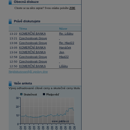
Obecná diskuze
Chcete se na něco zeptat? Svou otázku položte
ZDE
Právě diskutujete
Téma
Názor
KOMERČNÍ BANKA
Re: Lišáku
13:22
Czechoslovak Group
13:21
Czechoslovak Group
Re: Hlad22
13:06
KOMERČNÍ BANKA
Hanáček
13:05
KOMERČNÍ BANKA
Jee,
13:04
Czechoslovak Group
Hlad22
12:58
Czechoslovak Group
12:50
KOMERČNÍ BANKA
Lišáku
12:50
Nejdiskutovanější zprávy dne
Vaše anketa
Vývoj odhadované cílové ceny a skutečné ceny titulu