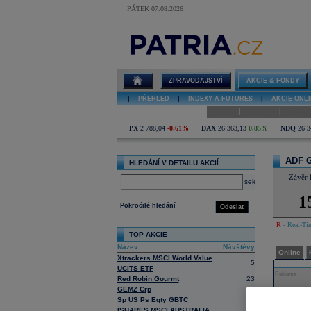
PÁTEK 07.08.2026
Detail akcie
ADF Group
diskuze
ZPRAVODAJSTVÍ
AKCIE & FONDY
|
PŘEHLED
|
INDEXY A FUTURES
|
AKCIE ONLI
|
|
Online
Historie
Zprávy
PX
2 788,04
-0,61%
DAX
26 363,13
0,85%
NDQ
26 3
ADF 
HLEDÁNÍ V DETAILU AKCIÍ
Závěr 
select
1
Pokročilé hledání
Odeslat
R
- Real-Tim
TOP AKCIE
Název
Návštěvy
Online
Xtrackers MSCI World Value
5
UCITS ETF
Reklama
Red Robin Gourmt
23
GEMZ Crp
7
Sp US Ps Eqty GBTC
1
ISHARES MSCI AUSTRALIA