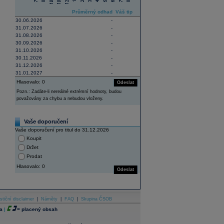
Průměrný odhad
Váš tip
30.06.2026
-
31.07.2026
-
31.08.2026
-
30.09.2026
-
31.10.2026
-
30.11.2026
-
31.12.2026
-
31.01.2027
-
Hlasovalo: 0
Odeslat
Pozn.: Zadáte-li nereálné extrémní hodnoty, budou
považovány za chybu a nebudou vloženy.
Vaše doporučení
Vaše doporučení pro titul do 31.12.2026
Koupit
Držet
Prodat
Hlasovalo: 0
Odeslat
stiční disclaimer
|
Náměty
|
FAQ
|
Skupina ČSOB
a
|
=
placený obsah