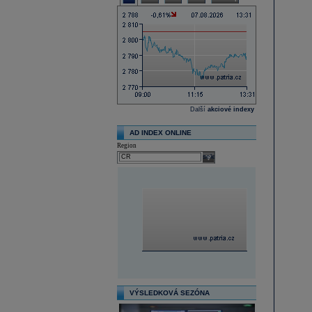
Další
akciové indexy
AD INDEX ONLINE
Region
select
VÝSLEDKOVÁ SEZÓNA