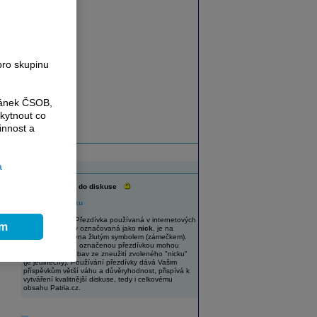
e
pro skupinu
ránek ČSOB,
kytnout co
innost a
a
Diskuse
Vaše přezdívka do diskuse
Změnit přezdívku
UPOZORNĚNÍ: Přezdívka používaná v internetových
ím
diskuzích, někdy označovaná jako
nick
, je na
Patria.cz označena žlutým symbolem (zámečkem).
Uživatelé s takto označenou přezdívkou mohou
diskutovat bez obav ze zneužití zvoleného "nicku"
(je jedinečný). Používání přezdívky dává Vašim
příspěvkům větší váhu a důvěryhodnost, přispívá k
vytváření kvalitnější diskuse, tedy i celkovému
obsahu Patria.cz.