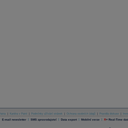
atria
|
Kariéra v Patrii
|
Podmínky užívání stránek
|
Ochrana osobních údajů
|
Pravidla diskuse
|
Inve
|
|
|
|
|
E-mail newsletter
SMS zpravodajství
Data export
Mobilní verze
R
=
Real-Time dat