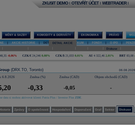
ZKUSIT DEMO
OTEVŘÍT ÚČET
WEBTRADER
|
|
|
MĚNY & SAZBY
KOMODITY & DERIVÁTY
EKONOMIKA
PRÁVO
MOJ
NE
|
AKCIE HISTORIE
|
DETAIL AKCIE
|
VÝZKUM
|
FONDY
|
O IPO
|
PENZ
DETAIL AKCIE
|
|
|
|
|
|
|
O společnosti
Hospodaření
Doporučení
Graf
Sektor
Diskuse
Interakt
48,35
-0,06%
CZK/€
24,246
0,08%
CZK/$
21,033
0,01%
AU
4 322,46
2,01%
BRT
83,08
Group
(DRX.TO, Toronto)
06.08.202
k 6.8.2026
Změna (%)
Změna (CAD)
Objem obchodů (CAD)
5,20
-0,33
-0,05
-
e data si mohou aktivovat klienti Patria Plus / Investor Plus
ZDE
.
Historie
Zprávy
O společnosti
Hospodaření
Doporučení
Graf
Sektor
Diskuse