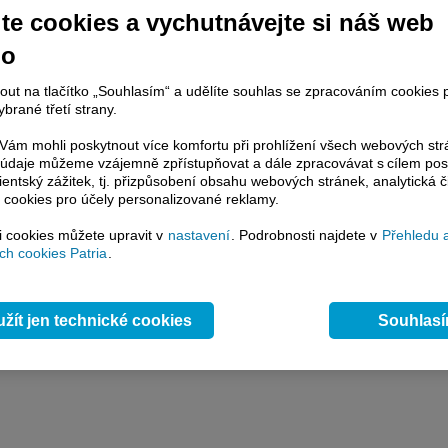
y
Přidat názor
Pavouk
Od nejnovějších
|
te cookies a vychutnávejte si náš web
ístě můžete zahájit diskusi. Zatím nebyl zadán žádný názor. Do diskuse mohou přispívat
ášení uživatelé (
Přihlásit
). Pokud nemáte účet, na který byste se mohli přihlásit, registrujte s
no
nout na tlačítko „Souhlasím“ a udělíte souhlas se zpracováním cookies 
brané třetí strany.
ám mohli poskytnout více komfortu při prohlížení všech webových st
to údaje můžeme vzájemně zpřístupňovat a dále zpracovávat s cílem pos
lientský zážitek, tj. přizpůsobení obsahu webových stránek, analytická č
 cookies pro účely personalizované reklamy.
si cookies můžete upravit v
nastavení
. Podrobnosti najdete v
Přehledu 
h cookies Patria
.
žít jen technické cookies
Souhlas