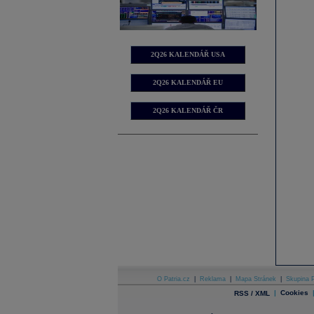
2Q26 KALENDÁŘ USA
2Q26 KALENDÁŘ EU
2Q26 KALENDÁŘ ČR
O Patria.cz
|
Reklama
|
Mapa Stránek
|
Skupina P
|
Cookies
RSS / XML