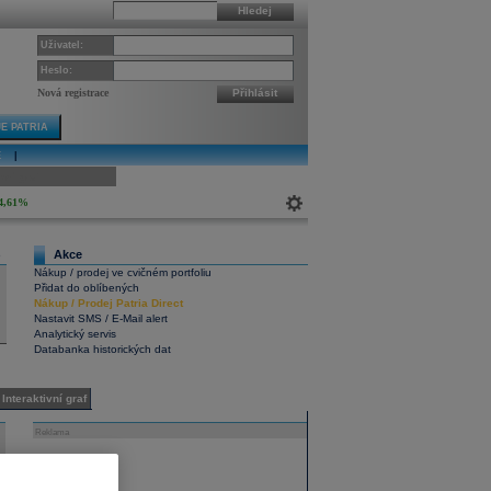
Hledej
Uživatel:
Heslo:
Nová registrace
Přihlásit
E PATRIA
E
|
ivní graf
4,61%
Akce
6
Nákup / prodej ve cvičném portfoliu
Přidat do oblíbených
Nákup
/
Prodej
Patria Direct
Nastavit SMS / E-Mail alert
Analytický servis
Databanka historických dat
Interaktivní graf
Reklama