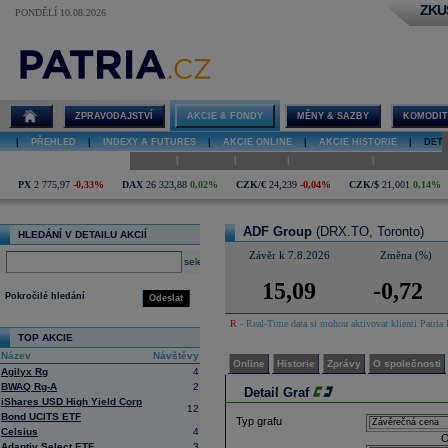
ZKU
PONDĚLÍ 10.08.2026
Detail akcie
ADF Group
graf
ZPRAVODAJSTVÍ
AKCIE & FONDY
MĚNY & SAZBY
KOMODIT
|
PŘEHLED
|
INDEXY A FUTURES
|
AKCIE ONLINE
|
AKCIE HISTORIE
|
DETA
|
|
|
|
Online
Historie
Zprávy
O společnosti
Hospodaření
PX
2 775,97
-0,33%
DAX
26 323,88
0,02%
CZK/€
24,239
-0,04%
CZK/$
21,001
0,14%
ADF Group
(DRX.TO, Toronto)
HLEDÁNÍ V DETAILU AKCIÍ
Závěr k 7.8.2026
Změna (%)
select
15,09
-0,72
Pokročilé hledání
Odeslat
R
- Real-Time data si mohou aktivovat klienti Patria 
TOP AKCIE
Název
Návštěvy
Online
Historie
Zprávy
O společnosti
Agilyx Rg
4
BWAQ Rg-A
2
Detail Graf
iShares USD High Yield Corp
12
Bond UCITS ETF
Typ grafu
Celsius
4
O
Adaptiv Select ETF
3