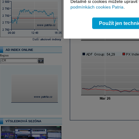
Detailně si cookies můžete upravit
podmínkách cookies Patria
.
Použít jen techn
Další
akciové indexy
AD INDEX ONLINE
Region
select
VÝSLEDKOVÁ SEZÓNA