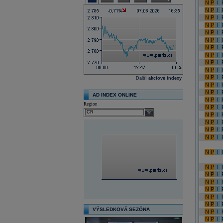
N
P
I
N
P
I
N
P
I
N
P
I
N
P
I
N
P
I
N
P
I
N
P
I
N
P
I
N
P
I
N
P
I
Další
akciové indexy
N
P
I
N
P
I
AD INDEX ONLINE
N
P
I
Region
N
P
I
select
N
P
I
N
P
I
N
P
I
N
P
I
N
P
I
N
P
I
N
P
I
N
P
I
N
P
I
N
P
I
N
P
I
VÝSLEDKOVÁ SEZÓNA
N
P
I
N
P
I