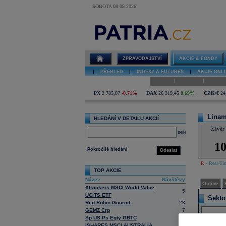
SOBOTA 08.08.2026
Detail akcie
Linamar Corp
online
ZPRAVODAJSTVÍ
AKCIE & FONDY
|
PŘEHLED
|
INDEXY A FUTURES
|
AKCIE ONLI
|
|
Online
Historie
Zprávy
PX
2 785,07
-0,71%
DAX
26 319,45
0,69%
CZK/€
24
Linam
HLEDÁNÍ V DETAILU AKCIÍ
Závěr 
select
10
Pokročilé hledání
Odeslat
R
- Real-Tim
TOP AKCIE
Název
Návštěvy
Online
Xtrackers MSCI World Value
5
UCITS ETF
Sekto
Red Robin Gourmt
23
GEMZ Crp
7
Akce
Sp US Ps Eqty GBTC
1
ISHARES MSCI AUSTRALIA