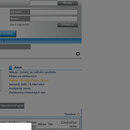
Hledej
Uživatel:
Heslo:
Nová registrace
Přihlásit
E PATRIA
E
|
ivní graf
Akce
6
Nákup / prodej ve cvičném portfoliu
Přidat do oblíbených
Nákup
/
Prodej
Patria Direct
Nastavit SMS / E-Mail alert
Analytický servis
Databanka historických dat
Interaktivní graf
Terminál
ední
Změna
Objem
Závěrečná
Měna
Trh
chod
(%)
(ks)
cena