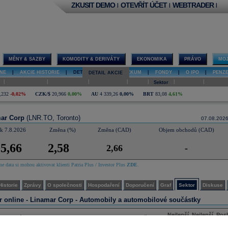
ZKUSIT DEMO
OTEVŘÍT ÚČET
WEBTRADER
|
|
|
MĚNY & SAZBY
KOMODITY & DERIVÁTY
EKONOMIKA
PRÁVO
MOJ
NE
|
AKCIE HISTORIE
|
DETAIL AKCIE
|
VÝZKUM
|
FONDY
|
O IPO
|
PENZ
DETAIL AKCIE
|
|
|
|
|
|
|
O společnosti
Hospodaření
Doporučení
Graf
Sektor
Diskuse
Interakt
,232
-0,02%
CZK/$
20,966
0,00%
AU
4 339,26
0,00%
BRT
83,08
4,61%
ar Corp
(LNR.TO, Toronto)
07.08.202
k 7.8.2026
Změna (%)
Změna (CAD)
Objem obchodů (CAD)
5,66
2,58
2,66
-
e data si mohou aktivovat klienti Patria Plus / Investor Plus
ZDE
.
Historie
Zprávy
O společnosti
Hospodaření
Doporučení
Graf
Sektor
Diskuse
r online -
Linamar Corp - Automobily a automobilové součástky
Nejlepší
Nejlepší
Posl
Název
Datum a čas
nákup
prodej
ob