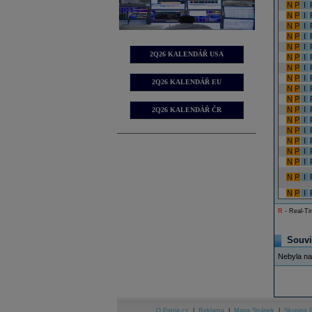
N
P
I
N
P
I
N
P
I
N
P
I
N
P
I
2Q26 KALENDÁŘ USA
N
P
I
N
P
I
N
P
I
2Q26 KALENDÁŘ EU
N
P
I
N
P
I
N
P
I
2Q26 KALENDÁŘ ČR
N
P
I
N
P
I
N
P
I
N
P
I
N
P
I
N
P
I
N
P
I
R
- Real-Tim
Souvi
Nebyla na
O Patria.cz
|
Reklama
|
Mapa Stránek
|
Skupina P