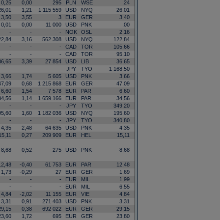
0,25
0,00
295
PLN
WSE
,24
26,01
1,21
1 115 559
USD
NYQ
26,01
3,50
3,55
3
EUR
GER
3,40
0,01
0,00
11 000
USD
PNK
,00
-
-
-
NOK
OSL
2,16
22,84
3,16
562 308
USD
NYQ
122,84
-
-
-
CAD
TOR
105,66
-
-
-
CAD
TOR
95,10
36,65
3,39
27 854
USD
LIB
36,65
-
-
-
JPY
TYO
1 168,50
3,66
1,74
5 605
USD
PNK
3,66
47,09
0,68
1 215 868
EUR
GER
47,09
6,60
1,54
7 578
EUR
PAR
6,60
34,56
1,14
1 659 166
EUR
PAR
34,56
-
-
-
JPY
TYO
349,20
95,60
1,60
1 182 036
USD
NYQ
195,60
-
-
-
JPY
TYO
340,80
4,35
2,48
64 635
USD
PNK
4,35
15,11
0,27
209 909
EUR
HEL
15,11
8,68
0,52
275
USD
PNK
8,68
12,48
-0,40
61 753
EUR
PAR
12,48
1,73
-0,29
27
EUR
GER
1,69
-
-
-
EUR
MIL
1,99
-
-
-
EUR
MIL
6,55
4,84
-2,02
11 155
EUR
VIE
4,84
3,31
0,91
271 403
USD
PNK
3,31
29,15
0,38
692 022
EUR
GER
29,15
23,60
1,72
695
EUR
GER
23,80