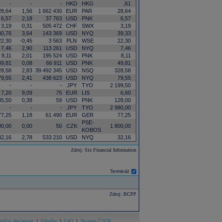
-
-
-
HKD
HKG
,61
28,64
1,56
1 662 430
EUR
PAR
28,64
6,57
2,18
37 763
USD
PNK
6,57
3,19
0,31
505 472
CHF
SWX
3,19
40,76
3,64
143 369
USD
NYQ
39,33
22,30
-0,45
3 563
PLN
WSE
22,30
7,46
2,90
113 261
USD
NYQ
7,46
8,11
2,01
195 524
USD
PNK
8,11
49,81
0,08
66 911
USD
PNK
49,81
28,58
2,83
39 492 345
USD
NSQ
328,58
79,55
2,41
438 623
USD
NYQ
79,55
-
-
-
JPY
TYO
2 199,50
7,20
9,09
75
EUR
LIS
6,60
35,50
0,38
59
USD
PNK
128,00
-
-
-
JPY
TYO
2 980,00
77,25
1,18
61 490
EUR
GER
77,25
PSE-
00,00
0,00
50
CZK
1 800,00
KOBOS
32,16
2,78
533 210
USD
NYQ
32,16
Zdroj: Six Financial Information
Terminál
Zdroj: BCPP
stiční disclaimer
|
Náměty
|
FAQ
|
Skupina ČSOB