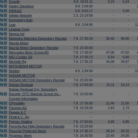
Po
O
Groclin
6.8. 18:01:11
0,24
0,24
Po
O
Harley Davidson
8.8. 2:04:00
-
-
Po
O
HWA AG
6.8. 9:02:17
-
3,49
Po
O
Infinite Network
2.3. 23:19:58
-
-
Po
O
Kongsberg Auto
- -
-
-
Po
O
Lear
8.8. 2:04:00
-
-
1
Po
O
Linamar Corp
- -
-
-
Po
O
Magna Intl
- -
-
-
Po
O
Mahindra Mahndra Depository Receipt
7.8. 17:35:29
36,40
36,65
Po
O
Mazda Motor
- -
-
-
Po
O
Mazda Motor Depository Receipt
7.8. 23:20:00
-
-
Po
O
Mercedes-Benz Group AG
7.8. 17:36:07
47,00
47,02
Po
O
MGI Coutier SA
7.8. 17:35:13
6,54
6,60
Po
O
Michelin Rg
7.8. 17:35:22
34,00
34,57
Po
O
MITSUBISHI MOTOR
- -
-
-
Po
O
Modine
8.8. 2:04:00
-
-
1
Po
O
NISSAN MOTOR
- -
-
-
Po
O
NISSAN MOTOR Depository Receipt
7.8. 23:20:00
-
-
Po
O
Nokian Renkaat
7.8. 17:00:00
15,11
15,13
Nokian Renkaat Oyj, Depository
Po
O
Receipt, OTC Markets Group Inc -
7.8. 23:20:00
-
-
Current Information
Po
O
OPmobility
7.8. 17:35:05
12,46
12,50
Po
O
Paragon AG
7.8. 15:29:26
1,63
1,73
Po
O
Piaggio & C
- -
-
-
Po
O
Pirelli & C. Rg
- -
-
-
Po
O
Polytec Holding
7.8. 17:50:01
4,85
4,89
Po
O
Porsche Aut Hldg Depository Receipt
7.8. 23:20:00
-
-
Po
O
Porsche Preferred Stock
7.8. 17:35:17
29,14
29,15
Po
O
Progress Werk
7.8. 16:30:55
23,40
24,00