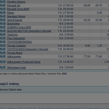
Po
O
Qingling Motors
- -
-
-
Po
O
Renault SA
7.8. 17:35:16
28,60
28,70
Po
O
Renault Usnp ADR
7.8. 23:20:00
-
-
Po
O
Rieter
7.8. 17:30:53
-
3,30
Po
O
Standard Motor
8.8. 2:04:00
-
-
Po
O
Stomil Sanok
7.8. 18:00:25
22,20
22,30
Po
O
Stoneridge
8.8. 2:04:00
-
-
Po
O
SUBARU Unsp ADR
7.8. 23:20:00
-
-
Po
O
SUZUKI MOTOR Depository Receipt
7.8. 23:20:00
-
-
Po
O
Tesla Inc
8.8. 2:00:00
-
-
3
Po
O
Thor Industries
8.8. 2:04:00
-
-
Po
O
TOYOTA BOSHOKU
- -
-
-
Po
O
Toyota Caetano
5.8. 16:30:16
6,60
7,20
Po
O
TOYOTA INDS Depository Receipt
7.8. 15:30:02
-
-
1
Po
O
Toyota Motor
- -
-
-
Po
O
Volkswagen
7.8. 17:39:40
77,50
77,60
Po
O
Volkswagen Preferred Stock
7.8. 14:46:53
-
-
1 8
Po
O
Winnebago Inds
8.8. 2:04:00
-
-
e data si mohou aktivovat klienti Patria Plus / Investor Plus
ZDE
.
sející indexy
lezena žádná data
atria
|
Kariéra v Patrii
|
Podmínky užívání stránek
|
Ochrana osobních údajů
|
Pravidla diskuse
|
Inve