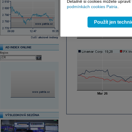
Detailně si cookies můžete upravit
podmínkách cookies Patria
.
Použít jen techn
Další
akciové indexy
AD INDEX ONLINE
Region
select
VÝSLEDKOVÁ SEZÓNA