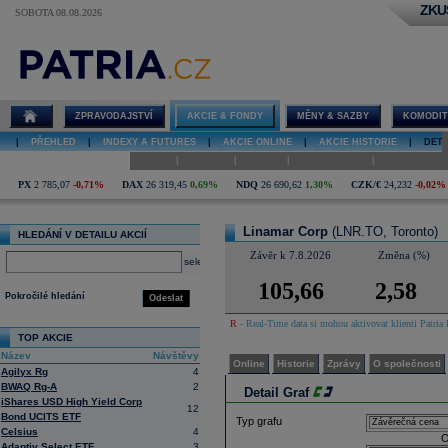
ZKU
SOBOTA 08.08.2026
Detail akcie
Linamar Corp
graf
ZPRAVODAJSTVÍ
AKCIE & FONDY
MĚNY & SAZBY
KOMODIT
|
PŘEHLED
|
INDEXY A FUTURES
|
AKCIE ONLINE
|
AKCIE HISTORIE
|
DETA
|
|
|
|
Online
Historie
Zprávy
O společnosti
Hospodaření
PX
2 785,07
-0,71%
DAX
26 319,45
0,69%
NDQ
26 690,62
1,30%
CZK/€
24,232
-0,02%
Linamar Corp
(LNR.TO, Toronto)
HLEDÁNÍ V DETAILU AKCIÍ
Závěr k 7.8.2026
Změna (%)
select
105,66
2,58
Pokročilé hledání
Odeslat
R
- Real-Time data si mohou aktivovat klienti Patria 
TOP AKCIE
Název
Návštěvy
Online
Historie
Zprávy
O společnosti
Agilyx Rg
4
BWAQ Rg-A
2
Detail Graf
iShares USD High Yield Corp
12
Bond UCITS ETF
Typ grafu
Celsius
4
O
Adaptiv Select ETF
3