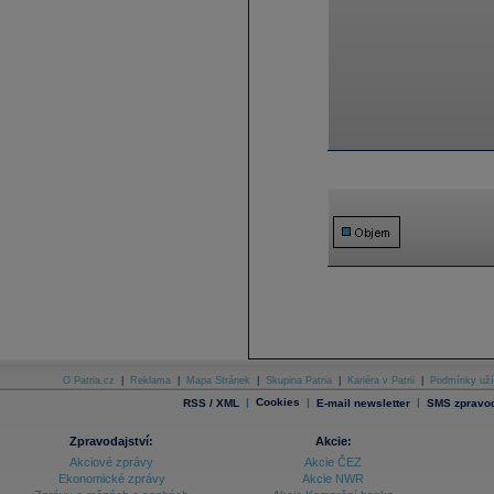
O Patria.cz
|
Reklama
|
Mapa Stránek
|
Skupina Patria
|
Kariéra v Patrii
|
Podmínky uží
|
Cookies
|
|
RSS / XML
E-mail newsletter
SMS zpravod
Zpravodajství:
Akcie:
Akciové zprávy
Akcie ČEZ
Ekonomické zprávy
Akcie NWR