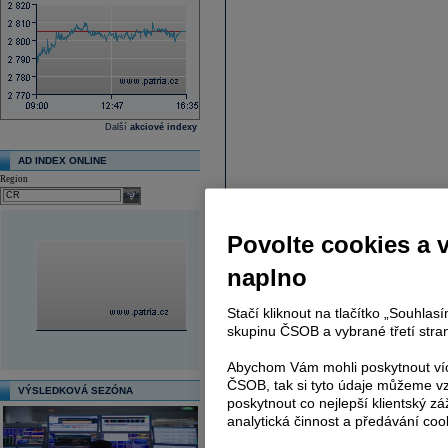
Další
akciové indexy
AD INDEX ONLINE
Region
select
Povolte cookies a 
naplno
Stačí kliknout na tlačítko „Souhla
skupinu ČSOB a vybrané třetí stran
Abychom Vám mohli poskytnout víc
ČSOB, tak si tyto údaje můžeme vz
VÝSLEDKOVÁ SEZÓNA
poskytnout co nejlepší klientský zá
analytická činnost a předávání coo