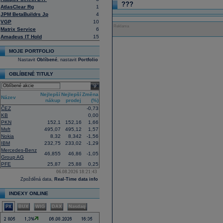
???
AtlasClear Rg
1
JPM BetaBuildrs Jp
4
VGP
10
Reklama
Matrix Service
6
Amadeus IT Hold
15
MOJE PORTFOLIO
Nastavit
Oblíbené
, nastavit
Portfolio
OBLÍBENÉ TITULY
select
Nejlepší
Nejlepší
Změna
Název
nákup
prodej
(%)
ČEZ
-0,73
KB
0,00
PKN
152,1
152,16
1,66
Msft
495,07
495,12
1,57
Nokia
8,32
8,342
-1,56
IBM
232,75
233,02
-1,29
Mercedes-Benz
46,855
46,86
-1,05
Group AG
PFE
25,87
25,88
0,25
06.08.2026 18:21:43
Zpožděná data,
Real-Time data info
INDEXY ONLINE
PX
BUX
WIG
DAX
Nasdaq