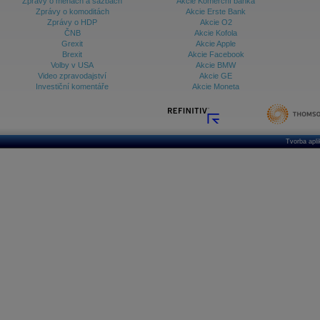
Zprávy o měnách a sazbách
Akcie Komerční banka
Zprávy o komoditách
Akcie Erste Bank
Zprávy o HDP
Akcie O2
ČNB
Akcie Kofola
Grexit
Akcie Apple
Brexit
Akcie Facebook
Volby v USA
Akcie BMW
Video zpravodajství
Akcie GE
Investiční komentáře
Akcie Moneta
Tvorba apl