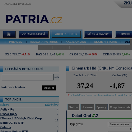
ZKU
PONDĚLÍ 10.08.2026
Detail akcie
Cinemark Hld
graf
ZPRAVODAJSTVÍ
AKCIE & FONDY
MĚNY & SAZBY
KOMODIT
|
PŘEHLED
|
INDEXY A FUTURES
|
AKCIE ONLINE
|
AKCIE HISTORIE
|
DETA
|
|
|
|
Online
Historie
Zprávy
O společnosti
Hospodaření
PX
2 785,07
-0,71%
DAX
26 319,45
0,69%
CZK/€
24,230
-0,06%
CZK/$
20,969
0,00%
Cinemark Hld
(CNK, NY Consolida
HLEDÁNÍ V DETAILU AKCIÍ
Závěr k 7.8.2026
Změna (%)
select
37,24
-1,87
Pokročilé hledání
Odeslat
R
- Real-Time data si mohou aktivovat klienti Patria 
TOP AKCIE
Název
Návštěvy
Online
Historie
Zprávy
O společnosti
Agilyx Rg
4
BWAQ Rg-A
2
Detail Graf
iShares USD High Yield Corp
12
Bond UCITS ETF
Typ grafu
Celsius
3
O
Adaptiv Select ETF
3