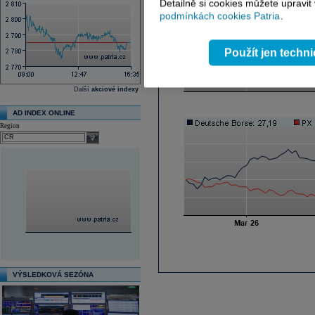
Detailně si cookies můžete upravit
podmínkách cookies Patria
.
Použít jen techn
Další
akciové indexy
AD INDEX ONLINE
Region
select
VÝSLEDKOVÁ SEZÓNA