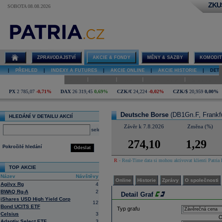
ZKU
SOBOTA 08.08.2026
Detail akcie
Deutsche
Borse graf
ZPRAVODAJSTVÍ
AKCIE & FONDY
MĚNY & SAZBY
KOMODIT
|
PŘEHLED
|
INDEXY A FUTURES
|
AKCIE ONLINE
|
AKCIE HISTORIE
|
DETA
|
|
|
|
Online
Historie
Zprávy
O společnosti
Hospodaření
PX
2 785,07
-0,71%
DAX
26 319,45
0,69%
CZK/€
24,224
-0,02%
CZK/$
20,959
0,00%
Deutsche Borse
(DB1Gn.F, Frankfu
HLEDÁNÍ V DETAILU AKCIÍ
Závěr k 7.8.2026
Změna (%)
select
274,10
1,29
Pokročilé hledání
Odeslat
R
- Real-Time data si mohou aktivovat klienti Patria 
TOP AKCIE
Název
Návštěvy
Online
Historie
Zprávy
O společnosti
Agilyx Rg
4
BWAQ Rg-A
2
Detail Graf
iShares USD High Yield Corp
12
Bond UCITS ETF
Typ grafu
Celsius
3
O
Adaptiv Select ETF
3