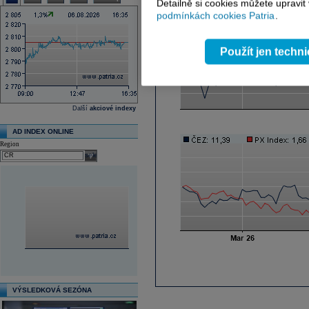
Detailně si cookies můžete upravit
podmínkách cookies Patria
.
Použít jen techn
Další
akciové indexy
AD INDEX ONLINE
Region
select
VÝSLEDKOVÁ SEZÓNA