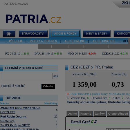
ZKU
PÁTEK 07.08.2026
Detail akcie
ČEZ graf
ZPRAVODAJSTVÍ
AKCIE & FONDY
MĚNY & SAZBY
KOMODIT
|
PŘEHLED
|
INDEXY A FUTURES
|
AKCIE ONLINE
|
AKCIE HISTORIE
|
DETA
|
|
|
|
Online
Historie
Zprávy
O společnosti
Hospodaření
PX
2 805,12
1,30%
DAX
26 140,13
0,05%
NDQ
26 348,35
-0,06%
CZK/€
24,222
0,01%
ČEZ
(CEZPbl.PR, Praha)
HLEDÁNÍ V DETAILU AKCIÍ
Závěr k 6.8.2026
Změna (%)
select
1 359,00
-0,73
Pokročilé hledání
Odeslat
R
- Real-Time data z pražské burzy ZDARMA pro regi
TOP AKCIE
Z
- Zavřená fáze
,
O
- Otevřená fáze
,
A
- Aukce
,
V
- Vol
Parametry obchodního systému
,
Obchodní hodin
Název
Návštěvy
Xtrackers MSCI World Value
5
UCITS ETF
Online
Historie
Zprávy
O společnosti
Red Robin Gourmt
23
GEMZ Crp
7
Detail Graf
Sp US Ps Eqty GBTC
1
ISHARES MSCI AUSTRALIA