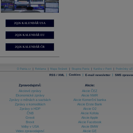
2Q26 KALENDÁŘ USA
2Q26 KALENDÁŘ EU
2Q26 KALENDÁŘ ČR
O Patria.cz
|
Reklama
|
Mapa Stránek
|
Skupina Patria
|
Kariéra v Patrii
|
Podmínky uží
|
Cookies
|
|
RSS / XML
E-mail newsletter
SMS zpravod
Zpravodajství:
Akcie:
Akciové zprávy
Akcie ČEZ
Ekonomické zprávy
Akcie NWR
Zprávy o měnách a sazbách
Akcie Komerční banka
Zprávy o komoditách
Akcie Erste Bank
Zprávy o HDP
Akcie O2
ČNB
Akcie Kofola
Grexit
Akcie Apple
Brexit
Akcie Facebook
Volby v USA
Akcie BMW
Video zpravodajství
Akcie GE