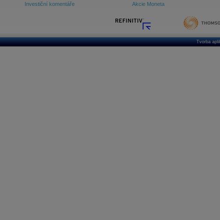
Investiční komentáře
Akcie Moneta
Tvorba apl