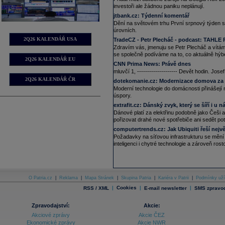
investoři ale žádnou paniku neplánují.
14.04.2026
16:06
Mezinárodní
měnový
fond (MMF) zlep
jtbank.cz:
Týdenní komentář
domácí produkt
(HDP) se zvýší o 2,
Dění na světovém trhu První srpnový týden se
globální ekonomiky. Ještě loni na p
úrovních.
růstem o 2,2 procenta prognóza počít
2Q26 KALENDÁŘ USA
TradeCZ - Petr Plecháč - podcast:
TAHLE 
scénáři, pokud válka na Blízkém výc
Zdravím vás, jmenuju se Petr Plecháč a vítá
09.04.2026
se společně podíváme na to, co aktuálně hýbe 
17:18
Mezinárodní
měnový
fond příští týde
2Q26 KALENDÁŘ EU
CNN Prima News:
Právě dnes
pro vývoj světové ekonomiky. Uvedla 
mluvčí 1, -------------------- Devět hodin. Jo
stavu globální ekonomiky před jarní
týden. V lednu fond zlepšil odhad le
2Q26 KALENDÁŘ ČR
dotekomanie.cz:
Modernizace domova za 
na 3,3 procenta. Zároveň potvrdil, ž
Moderní technologie do domácnosti přinášejí 
domácího produktu (HDP) o 3,2 proc
úspory.
30.03.2026
extrafit.cz:
Dánský zvyk, který se šíří i u 
17:33
Největší distributor potravin v USA 
Dánové platí za elektřinu podobně jako Češi a 
Restaurant Depot za 29 miliard
USD
pořizovat drahé nové spotřebiče ani sedět po
restaurace (ČTK)
computertrends.cz:
Jak Ubiquiti řeší nejv
25.03.2026
Požadavky na síťovou infrastrukturu se mění r
12:21
Home Depot
- Ex
......
inteligenci i chytré technologie a zároveň ro
23.03.2026
7:59
Hlavní
měnový
pár EURUSD zahajuje
11.03.2026
10:25
Skupině Air Bank, kterou tvoří stejn
O Patria.cz
|
Reklama
|
Mapa Stránek
|
Skupina Patria
|
Kariéra v Patrii
|
Podmínky uží
slovenský Home Credit, loni stoupl či
25.02.2026
|
Cookies
|
|
RSS / XML
E-mail newsletter
SMS zpravod
18:10
Home Depot
-
UB
......
Zpravodajství:
24.02.2026
Akcie:
13:35
Home Depot
reportoval za 4Q růst s
Akciové zprávy
Akcie ČEZ
(Bloomberg)
Ekonomické zprávy
Akcie NWR