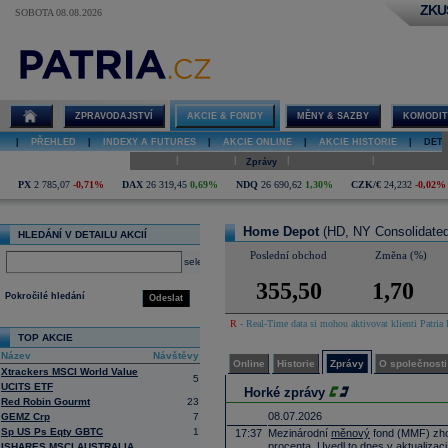
ZKU
SOBOTA 08.08.2026
Detail akcie
Home Depot
online
ZPRAVODAJSTVÍ
AKCIE & FONDY
MĚNY & SAZBY
KOMODIT
|
PŘEHLED
|
INDEXY A FUTURES
|
AKCIE ONLINE
|
AKCIE HISTORIE
|
DETA
|
|
|
|
Online
Historie
Zprávy
O společnosti
Hospodaření
PX
2 785,07
-0,71%
DAX
26 319,45
0,69%
NDQ
26 690,62
1,30%
CZK/€
24,232
-0,02%
Home Depot
(HD, NY Consolidated
HLEDÁNÍ V DETAILU AKCIÍ
Poslední obchod
Změna (%)
select
355,50
1,70
Pokročilé hledání
Odeslat
R
- Real-Time data si mohou aktivovat klienti Patria 
TOP AKCIE
Název
Návštěvy
Online
Historie
Zprávy
O společnosti
Xtrackers MSCI World Value
5
UCITS ETF
Horké zprávy
Red Robin Gourmt
23
08.07.2026
GEMZ Crp
7
Sp US Ps Eqty GBTC
1
17:37
Mezinárodní
měnový
fond (MMF) zhor
procenta. Uvedl to dnes v aktualizac
ISHARES MSCI AUSTRALIA