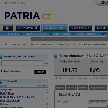
ZKU
SOBOTA 08.08.2026
Detail akcie
Kaiser
Aluminum graf
ZPRAVODAJSTVÍ
AKCIE & FONDY
MĚNY & SAZBY
KOMODIT
|
PŘEHLED
|
INDEXY A FUTURES
|
AKCIE ONLINE
|
AKCIE HISTORIE
|
DETA
|
|
|
|
Online
Historie
Zprávy
O společnosti
Hospodaření
PX
2 785,07
-0,71%
DAX
26 319,45
0,69%
CZK/€
24,232
-0,02%
CZK/$
20,966
0,00%
Kaiser Aluminum
(KALU.O, NAS
HLEDÁNÍ V DETAILU AKCIÍ
Poslední obchod
Změna (%)
select
184,75
8,05
Pokročilé hledání
Odeslat
R
- Real-Time data si mohou aktivovat klienti Patria 
TOP AKCIE
Název
Návštěvy
Online
Historie
Zprávy
O společnosti
Agilyx Rg
4
BWAQ Rg-A
2
Detail Graf
iShares USD High Yield Corp
12
Bond UCITS ETF
Typ grafu
Celsius
3
O
Adaptiv Select ETF
3