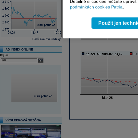
Detailně si cookies můžete upravit
podmínkách cookies Patria
.
Použít jen techn
Další
akciové indexy
AD INDEX ONLINE
Region
select
VÝSLEDKOVÁ SEZÓNA