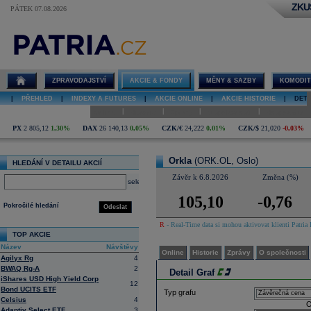
ZKU
PÁTEK 07.08.2026
Detail akcie
Orkla graf
ZPRAVODAJSTVÍ
AKCIE & FONDY
MĚNY & SAZBY
KOMODIT
|
PŘEHLED
|
INDEXY A FUTURES
|
AKCIE ONLINE
|
AKCIE HISTORIE
|
DETA
|
|
|
|
Online
Historie
Zprávy
O společnosti
Hospodaření
PX
2 805,12
1,30%
DAX
26 140,13
0,05%
CZK/€
24,222
0,01%
CZK/$
21,020
-0,03%
Orkla
(ORK.OL, Oslo)
HLEDÁNÍ V DETAILU AKCIÍ
Závěr k 6.8.2026
Změna (%)
select
105,10
-0,76
Pokročilé hledání
Odeslat
R
- Real-Time data si mohou aktivovat klienti Patria 
TOP AKCIE
Název
Návštěvy
Online
Historie
Zprávy
O společnosti
Agilyx Rg
4
BWAQ Rg-A
2
Detail Graf
iShares USD High Yield Corp
12
Bond UCITS ETF
Typ grafu
Celsius
4
O
Adaptiv Select ETF
3