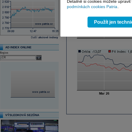
Detailně si cookies můžete upravit
podmínkách cookies Patria
.
Použít jen techn
Další
akciové indexy
AD INDEX ONLINE
Region
select
VÝSLEDKOVÁ SEZÓNA