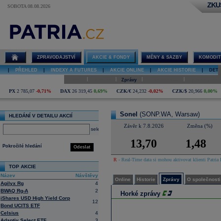
ZKU
SOBOTA 08.08.2026
Detail akcie
Sonel online
ZPRAVODAJSTVÍ
AKCIE & FONDY
MĚNY & SAZBY
KOMODIT
|
PŘEHLED
|
INDEXY A FUTURES
|
AKCIE ONLINE
|
AKCIE HISTORIE
|
DETA
|
|
|
|
Online
Historie
Zprávy
O společnosti
Hospodaření
PX
2 785,07
-0,71%
DAX
26 319,45
0,69%
CZK/€
24,232
-0,02%
CZK/$
20,966
0,00%
Sonel
(SONP.WA, Warsaw)
HLEDÁNÍ V DETAILU AKCIÍ
Závěr k 7.8.2026
Změna (%)
select
13,70
1,48
Pokročilé hledání
Odeslat
R
- Real-Time data si mohou aktivovat klienti Patria 
TOP AKCIE
Název
Návštěvy
Online
Historie
Zprávy
O společnosti
Agilyx Rg
4
BWAQ Rg-A
2
Horké zprávy
iShares USD High Yield Corp
12
Bond UCITS ETF
Celsius
4
Adaptiv Select ETF
3