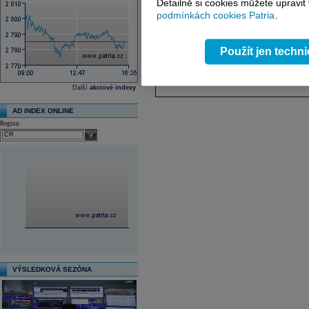
Detailně si cookies můžete upravit
Čínský Moonshot AI míří na b
podmínkách cookies Patria
.
Čínský startup Moonshot AI se p
během příštích šesti měsíců.
Použít jen techn
Monitoring médií
Další
akciové indexy
AD INDEX ONLINE
Region
select
VÝSLEDKOVÁ SEZÓNA