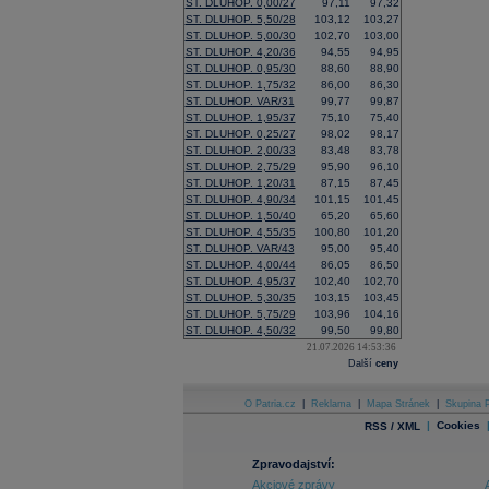
ST. DLUHOP. 0,00/27
97,11
97,32
ST. DLUHOP. 5,50/28
103,12
103,27
ST. DLUHOP. 5,00/30
102,70
103,00
ST. DLUHOP. 4,20/36
94,55
94,95
ST. DLUHOP. 0,95/30
88,60
88,90
ST. DLUHOP. 1,75/32
86,00
86,30
ST. DLUHOP. VAR/31
99,77
99,87
ST. DLUHOP. 1,95/37
75,10
75,40
ST. DLUHOP. 0,25/27
98,02
98,17
ST. DLUHOP. 2,00/33
83,48
83,78
ST. DLUHOP. 2,75/29
95,90
96,10
ST. DLUHOP. 1,20/31
87,15
87,45
ST. DLUHOP. 4,90/34
101,15
101,45
ST. DLUHOP. 1,50/40
65,20
65,60
ST. DLUHOP. 4,55/35
100,80
101,20
ST. DLUHOP. VAR/43
95,00
95,40
ST. DLUHOP. 4,00/44
86,05
86,50
ST. DLUHOP. 4,95/37
102,40
102,70
ST. DLUHOP. 5,30/35
103,15
103,45
ST. DLUHOP. 5,75/29
103,96
104,16
ST. DLUHOP. 4,50/32
99,50
99,80
21.07.2026 14:53:36
Další
ceny
O Patria.cz
|
Reklama
|
Mapa Stránek
|
Skupina P
|
Cookies
RSS / XML
Zpravodajství:
Akciové zprávy