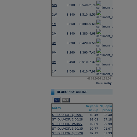
SW
3,500
3,540
-2,76
2W
3,340
3,510
8,56
1M
3,360
3,380
-5,60
2M
3,340
3,380
-4,68
3M
3,390
3,420
-6,58
6M
3,260
3,360
-7,41
9M
3,450
3,510
-7,32
1Y
3,540
3,610
-7,98
06.08.2026 1:38:20
Další
sazby
DLUHOPISY ONLINE
SD
HZL
Nejlepší
Nejlepší
Název
nákup
prodej
ST. DLUHOP. 4,85/57
89,45
93,40
ST. DLUHOP. 2,50/28
97,03
97,18
ST. DLUHOP. VAR/27
99,89
99,99
ST. DLUHOP. 3,50/35
90,77
91,07
ST. DLUHOP. 0,05/29
87,13
87,33