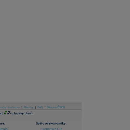
stiční disclaimer
|
Náměty
|
FAQ
|
Skupina ČSOB
a
|
=
placený obsah
ora:
Světové ekonomiky:
tování
Ekonomika ČR