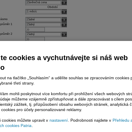
select
Období
select
pásmo
select
 průměr 1
select
 průměr 2
select
1
select
2
select
3
select
te cookies a vychutnávejte si náš web
4
select
Odeslat
no
nout na tlačítko „Souhlasím“ a udělíte souhlas se zpracováním cookies 
brané třetí strany.
ám mohli poskytnout více komfortu při prohlížení všech webových st
to údaje můžeme vzájemně zpřístupňovat a dále zpracovávat s cílem pos
lientský zážitek, tj. přizpůsobení obsahu webových stránek, analytická č
 cookies pro účely personalizované reklamy.
si cookies můžete upravit v
nastavení
. Podrobnosti najdete v
Přehledu 
h cookies Patria
.