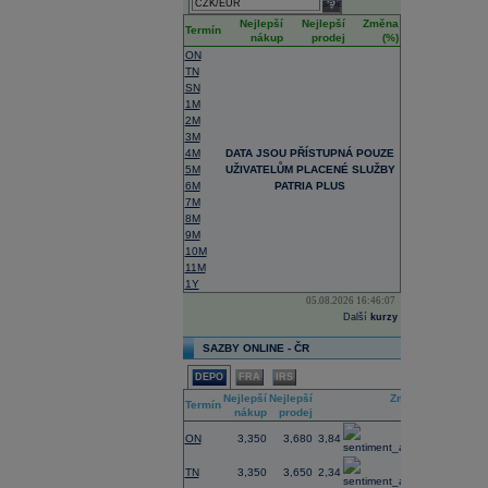
select
Nejlepší
Nejlepší
Změna
Termín
nákup
prodej
(%)
ON
TN
SN
1M
2M
3M
4M
DATA JSOU PŘÍSTUPNÁ POUZE
5M
UŽIVATELŮM PLACENÉ SLUŽBY
6M
PATRIA PLUS
7M
8M
9M
10M
11M
1Y
05.08.2026 16:46:07
Další
kurzy
SAZBY ONLINE - ČR
DEPO
FRA
IRS
Nejlepší
Nejlepší
Změna
Termín
nákup
prodej
(%)
ON
3,350
3,680
3,84
TN
3,350
3,650
2,34