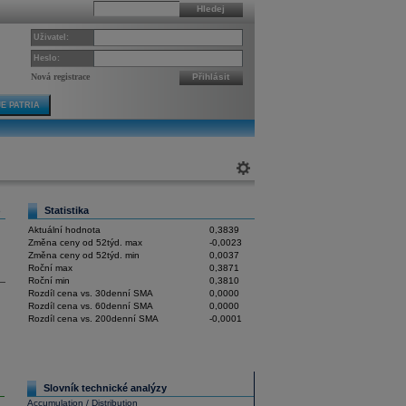
Hledej
Uživatel:
Heslo:
Nová registrace
Přihlásit
E PATRIA
Statistika
5
Aktuální hodnota
0,3839
Změna ceny od 52týd. max
-0,0023
Změna ceny od 52týd. min
0,0037
Roční max
0,3871
Roční min
0,3810
.
Rozdíl cena vs. 30denní SMA
0,0000
Rozdíl cena vs. 60denní SMA
0,0000
Rozdíl cena vs. 200denní SMA
-0,0001
Slovník technické analýzy
Accumulation / Distribution