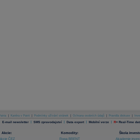
atria
|
Kariéra v Patrii
|
Podmínky užívání stránek
|
Ochrana osobních údajů
|
Pravidla diskuse
|
Inve
|
|
|
|
|
E-mail newsletter
SMS zpravodajství
Data export
Mobilní verze
R
=
Real-Time dat
Akcie:
Komodity:
Škola invest
Akcie ČEZ
Ropa BRENT
Akademie inves