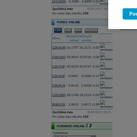
10YUSDS
4,4580
4,4980
0,22
Zpožděná data
06.08.2026 7:28:59
Pou
Pro online data klikněte
ZDE
FOREX ONLINE
CZK
CEE
Svět
Exotické
Nejlepší
Nejlepší
Změna
Měna
nákup
prodej
(%)
CZK/EUR
24,1757
24,2171
0,02
CZK/USD
20,9410
20,9720
0,09
CZK/CHF
25,9235
25,9747
0,06
CZK/HUF
0,0667
0,0669
-0,17
CZK/PLN
5,6142
5,6338
-0,01
CZK/GBP
28,1768
28,2223
0,03
RUB/CZK
3,8610
3,8671
-0,08
Zpožděná data
06.08.2026 7:28:55
Pro online data klikněte
ZDE
FORWARD ONLINE
Vyberte kurz