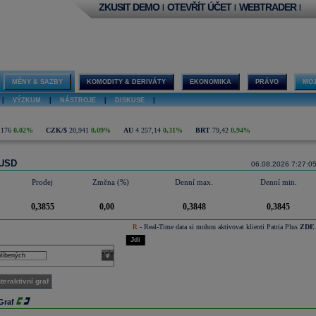
ZKUSIT DEMO
OTEVŘÍT ÚČET
WEBTRADER
|
|
|
MĚNY & SAZBY
KOMODITY & DERIVÁTY
EKONOMIKA
PRÁVO
MOJ
|
VÝZKUM
|
NÁSTROJE
|
DISKUSE
|
,176
0,02%
CZK/$
20,941
0,09%
AU
4 257,14
0,31%
BRT
79,42
0,94%
USD
06.08.2026 7:27:0
Prodej
Změna (%)
Denní max.
Denní min.
0,3855
0,00
0,3848
0,3845
R
- Real-Time data si mohou aktivovat klienti Patria Plus
ZDE
Jdi
select
nteraktivní graf
 Graf