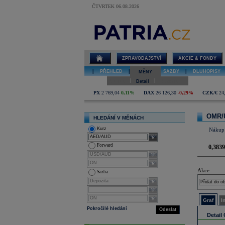
ČTVRTEK 06.08.2026
Detail kurzu
omr/usd
ZPRAVODAJSTVÍ
AKCIE & FONDY
|
PŘEHLED
|
MĚNY
|
SAZBY
|
DLUHOPISY
MĚNY
|
|
Online
Detail
Historie
PX
2 769,04
0,11%
DAX
26 126,30
-0,29%
CZK/€
24
OMR/
HLEDÁNÍ V MĚNÁCH
Kurz
Nákup
select
Forward
0,3839
select
select
Akce
Sazba
select
select
select
Graf
I
Pokročilé hledání
Odeslat
Detail