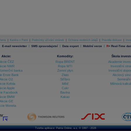
atria
|
Kariéra v Patrii
|
Podmínky užívání stránek
|
Ochrana osobních údajů
|
Pravidla diskuse
|
Inve
|
|
|
|
|
E-mail newsletter
SMS zpravodajství
Data export
Mobilní verze
R
=
Real-Time dat
Akcie:
Komodity:
Škola invest
Akcie ČEZ
Ropa BRENT
Akademie inves
kcie NWR
Ropa WTI
Investiční stra
Komerční banka
Zemní plyn
Investiční dopo
ie Erste Bank
Zlato
Akciový slov
Akcie O2
Stříbro
Semináře
kcie Kofola
Měď
Měnová kalku
kcie Apple
Cukr
ie Facebook
Bavlna
kcie BMW
Kakao
Akcie GE
cie Moneta
Tvorba aplikace:
Patria Online, a.s.
© 1997 - 2026