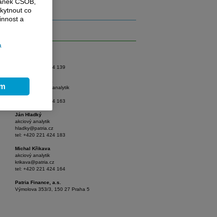
ránek ČSOB,
kytnout co
innost a
Akcie
a
Tomáš Vlk
hlavní analytik
vlk@patria.cz
tel: +420 221 424 139
Branislav Soták
ím
seniorní akciový analytik
sotak@patria.cz
tel: +420 221 424 163
Ján Hladký
akciový analytik
hladky@patria.cz
tel: +420 221 424 183
Michal Křikava
akciový analytik
krikava@patria.cz
tel: +420 221 424 164
Patria Finance, a.s.
Výmolova 353/3, 150 27 Praha 5