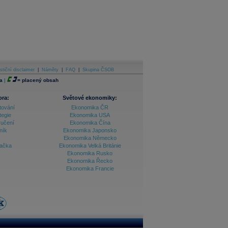
stiční disclaimer
|
Náměty
|
FAQ
|
Skupina ČSOB
a
|
=
placený obsah
ora:
Světové ekonomiky:
tování
Ekonomika ČR
tegie
Ekonomika USA
ručení
Ekonomika Čína
ník
Ekonomika Japonsko
Ekonomika Německo
lačka
Ekonomika Velká Británie
Ekonomika Rusko
Ekonomika Řecko
Ekonomika Francie