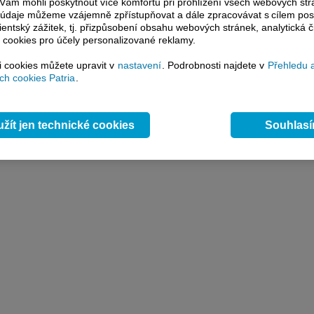
ám mohli poskytnout více komfortu při prohlížení všech webových st
to údaje můžeme vzájemně zpřístupňovat a dále zpracovávat s cílem pos
laceného informačního servisu Patria Plus získáte
lientský zážitek, tj. přizpůsobení obsahu webových stránek, analytická č
ke
všem analýzám
na
www.patria.cz bez jakýchkoliv
 cookies pro účely personalizované reklamy.
 V rámci Investor Plus získáte přístup ke všem
 analýzám
.
si cookies můžete upravit v
nastavení
. Podrobnosti najdete v
Přehledu 
h cookies Patria
.
žít jen technické cookies
Souhlas