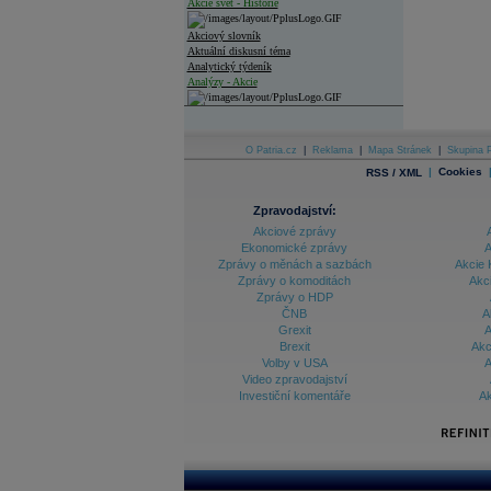
Akcie svět - Historie
Akciový slovník
Aktuální diskusní téma
Analytický týdeník
Analýzy - Akcie
Analýzy společností - ČR
Analýzy společností - Střední Evropa
O Patria.cz
|
Reklama
|
Mapa Stránek
|
Skupina P
|
Cookies
RSS / XML
Analýzy společností - Svět
Zpravodajství:
Ankety a diskuze
Archiv - Analýzy online
Akciové zprávy
Archiv - Deník událostí
Ekonomické zprávy
A
Zprávy o měnách a sazbách
Akcie 
Archiv - Flash analýzy (svět)
Zprávy o komoditách
Akc
Zprávy o HDP
Archiv - Globální makroekonomické přehledy
ČNB
A
Grexit
A
Archiv - Horké Zprávy
Brexit
Akc
Archiv - Kalendář událostí
Volby v USA
A
Video zpravodajství
Archiv - Měnová politika
Investiční komentáře
Ak
Archiv - Měsíční makroekonomické přehledy
Archiv - Souhrnné zprávy o vývoji ČR
Archiv - Treasury alerty