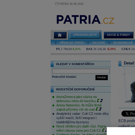
ČTVRTEK 06.08.2026
ZPRAVODAJSTVÍ
AKCIE & FONDY
|
PŘEHLED ZPRÁV
|
AKCIOVÉ
|
EKONOMICKÉ
PX
2 769,04
0,11%
DAX
26 126,30
-0,29%
CZK/€
24
Detail
HLEDAT V KOMENTÁŘÍCH
Pokročilé hledání
hledat
INVESTIČNÍ DOPORUČENÍ
AstraZeneca jako sázka na
defenzivu mimo AI horečku
Arista Networks: AI může firmě
zajistit příznivý vítr do zad
Analytický radar: Colt CZ roste díky
vyšší marži, širší integraci i
ECB podl
stabilnějšímu byznysu
Nové střelivo pro další růst. Patria
ostřejší v
mění cílovou cenu pro Colt CZ
zůstanou s
Goldman Sachs: Je dobrý okamžik