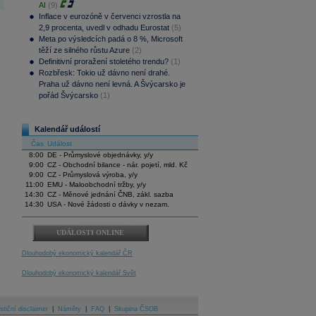
AI
(9)
Inflace v eurozóně v červenci vzrostla na
2,9 procenta, uvedl v odhadu Eurostat
(5)
Meta po výsledcích padá o 8 %, Microsoft
těží ze silného růstu Azure
(2)
Definitivní proražení stoletého trendu?
(1)
Rozbřesk: Tokio už dávno není drahé.
Praha už dávno není levná. A Švýcarsko je
pořád Švýcarsko
(1)
Kalendář událostí
Čas
Událost
8:00
DE - Průmyslové objednávky, y/y
9:00
CZ - Obchodní bilance - nár. pojetí, mld. Kč
9:00
CZ - Průmyslová výroba, y/y
11:00
EMU - Maloobchodní tržby, y/y
14:30
CZ - Měnové jednání ČNB, zákl. sazba
14:30
USA - Nové žádosti o dávky v nezam.
UDÁLOSTI ONLINE
Dlouhodobý ekonomický kalendář ČR
Dlouhodobý ekonomický kalendář Svět
stiční disclaimer
|
Náměty
|
FAQ
|
Skupina ČSOB