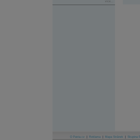
více...
O Patria.cz
|
Reklama
|
Mapa Stránek
|
Skupina P