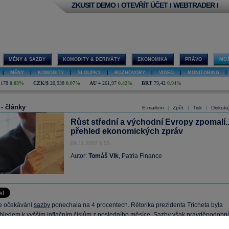
ZKUSIT DEMO
OTEVŘÍT ÚČET
WEBTRADER
|
|
|
MĚNY & SAZBY
KOMODITY & DERIVÁTY
EKONOMIKA
PRÁVO
MOJ
|
MĚNY
|
KOMODITY
|
SLOUPKY
|
ROZHOVORY
|
VIDEO
|
MONITORING
|
,178
0,03%
CZK/$
20,938
0,07%
AU
4 261,97
0,42%
BRT
79,42
0,94%
 - články
E-mailem
Zpět
Tisk
Diskutu
|
|
|
Růst střední a východní Evropy zpomalí..
přehled ekonomických zpráv
09.11.2007 9:55
Autor:
Tomáš Vlk
, Patria Finance
e očekávání
sazby
ponechala na 4 procentech. Rétorika prezidenta Tricheta byla
zhledem k vyšším inflačním číslům z posledního měsíce.
Sazby
však pravděpodobn
tabilní. (Více
ZDE
)