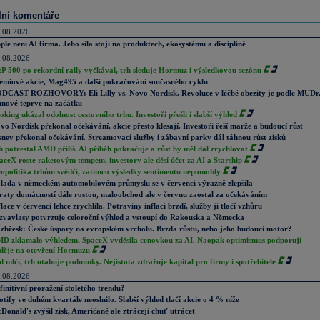
lní komentáře
.08.2026
ple není AI firma. Jeho síla stojí na produktech, ekosystému a disciplíně
.08.2026
P 500 po rekordní rally vyčkával, trh sleduje Hormuz i výsledkovou sezónu
émiové akcie, Mag495 a další pokračování současného cyklu
DCAST ROZHOVORY: Eli Lilly vs. Novo Nordisk. Revoluce v léčbě obezity je podle MUDr
nové teprve na začátku
oking ukázal odolnost cestovního trhu. Investoři přešli i slabší výhled
vo Nordisk překonal očekávání, akcie přesto klesají. Investoři řeší marže a budoucí růst
sney překonal očekávání. Streamovací služby i zábavní parky dál táhnou růst zisků
h potrestal AMD příliš. AI příběh pokračuje a růst by měl dál zrychlovat
aceX roste raketovým tempem, investory ale děsí účet za AI a Starship
opolitika trhům svědčí, zatímco výsledky sentimentu nepomohly
lada v německém automobilovém průmyslu se v červenci výrazně zlepšila
raty domácností dále rostou, maloobchod ale v červnu zaostal za očekáváním
flace v červenci lehce zrychlila. Potraviny inflaci brzdí, služby ji tlačí vzhůru
zvavlasy potvrzuje celoroční výhled a vstoupí do Rakouska a Německa
zbřesk: České úspory na evropském vrcholu. Brzda růstu, nebo jeho budoucí motor?
D zklamalo výhledem, SpaceX vyděsila cenovkou za AI. Naopak optimismus podporují
děje na otevření Hormuzu
d mlčí, trh utahuje podmínky. Nejistota zdražuje kapitál pro firmy i spotřebitele
.08.2026
finitivní proražení stoletého trendu?
otify ve duhém kvartále neoslnilo. Slabší výhled tlačí akcie o 4 % níže
Donald's zvýšil zisk, Američané ale ztrácejí chuť utrácet