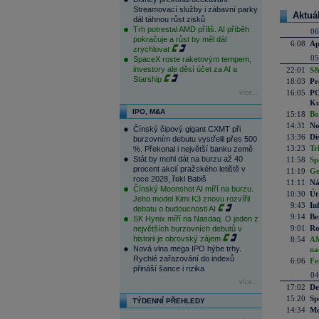
Streamovací služby i zábavní parky
Aktuá
dál táhnou růst zisků
Trh potrestal AMD příliš. AI příběh
06
pokračuje a růst by měl dál
6:08
Ap
zrychlovat
05
SpaceX roste raketovým tempem,
investory ale děsí účet za AI a
22:01
S&
Starship
18:03
Pr
16:05
PO
více...
Ku
IPO, M&A
15:18
Bo
14:31
No
Čínský čipový gigant CXMT při
13:36
Di
burzovním debutu vystřelil přes 500
13:23
Tr
%. Překonal i největší banku země
Stát by mohl dát na burzu až 40
11:58
Sp
procent akcií pražského letiště v
11:19
Ge
roce 2028, řekl Babiš
11:11
Ná
Čínský Moonshot AI míří na burzu.
10:30
Út
Jeho model Kimi K3 znovu rozvířil
9:43
In
debatu o budoucnosti AI
9:14
Be
SK Hynix míří na Nasdaq. O jeden z
9:01
Ro
největších burzovních debutů v
historii je obrovský zájem
8:54
AM
Nová vlna mega IPO hýbe trhy.
na
Rychlé zařazování do indexů
6:06
Fe
přináší šance i rizika
04
více...
17:02
De
15:20
Sp
TÝDENNÍ PŘEHLEDY
14:34
Mc