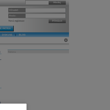
Hledej
Uživatel:
Heslo:
Nová registrace
Přihlásit
E PATRIA
DISKUSE
|
BLOG
j
Reklama
.
ě