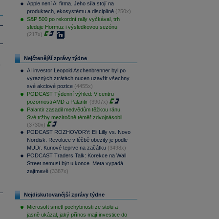
Apple není AI firma. Jeho síla stojí na
produktech, ekosystému a disciplíně
(250x)
S&P 500 po rekordní rally vyčkával, trh
sleduje Hormuz i výsledkovou sezónu
(217x)
Nejčtenější zprávy týdne
.
AI investor Leopold Aschenbrenner byl po
výrazných ztrátách nucen uzavřít všechny
své akciové pozice
(4455x)
PODCAST Týdenní výhled: V centru
pozornosti AMD a Palantir
(3907x)
Palantir zasadil medvědům těžkou ránu.
Své tržby meziročně téměř zdvojnásobil
(3730x)
PODCAST ROZHOVORY: Eli Lilly vs. Novo
Nordisk. Revoluce v léčbě obezity je podle
MUDr. Kunové teprve na začátku
(3498x)
PODCAST Traders Talk: Korekce na Wall
Street nemusí být u konce. Meta vypadá
zajímavě
(3387x)
Nejdiskutovanější zprávy týdne
Microsoft smetl pochybnosti ze stolu a
jasně ukázal, jaký přínos mají investice do