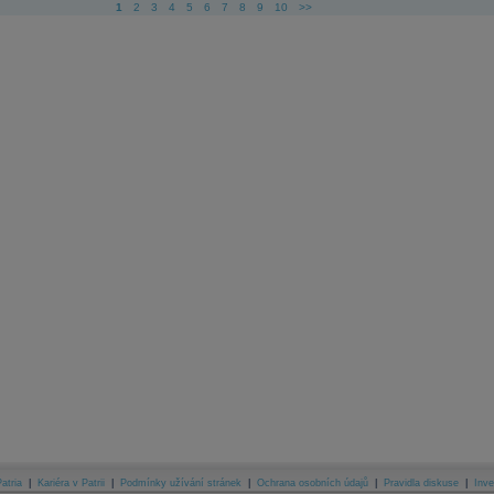
1
2
3
4
5
6
7
8
9
10
>>
atria
|
Kariéra v Patrii
|
Podmínky užívání stránek
|
Ochrana osobních údajů
|
Pravidla diskuse
|
Inve