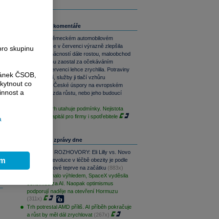
Související komentáře
Nálada v německém automobilovém
průmyslu se v červenci výrazně zlepšila
pro skupinu
Útraty domácností dále rostou, maloobchod
ale v červnu zaostal za očekáváním
Inflace v červenci lehce zrychlila. Potraviny
ránek ČSOB,
inflaci brzdí, služby ji tlačí vzhůru
kytnout co
Rozbřesk: České úspory na evropském
innost a
vrcholu. Brzda růstu, nebo jeho budoucí
motor?
Fed mlčí, trh utahuje podmínky. Nejistota
zdražuje kapitál pro firmy i spotřebitele
a
Nejčtenější zprávy dne
PODCAST ROZHOVORY: Eli Lilly vs. Novo
ím
Nordisk. Revoluce v léčbě obezity je podle
MUDr. Kunové teprve na začátku
(883x)
AMD zklamalo výhledem, SpaceX vyděsila
cenovkou za AI. Naopak optimismus
podporují naděje na otevření Hormuzu
(311x)
Trh potrestal AMD příliš. AI příběh pokračuje
a růst by měl dál zrychlovat
(267x)