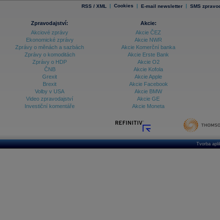
|
Cookies
|
|
RSS / XML
E-mail newsletter
SMS zpravod
Zpravodajství:
Akcie:
Akciové zprávy
Akcie ČEZ
Ekonomické zprávy
Akcie NWR
Zprávy o měnách a sazbách
Akcie Komerční banka
Zprávy o komoditách
Akcie Erste Bank
Zprávy o HDP
Akcie O2
ČNB
Akcie Kofola
Grexit
Akcie Apple
Brexit
Akcie Facebook
Volby v USA
Akcie BMW
Video zpravodajství
Akcie GE
Investiční komentáře
Akcie Moneta
Tvorba apl