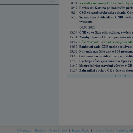
více...
8:51
Výsledky oznámily CSG a Gen Digital
8:47
Rozbřesk: Koruna po holubičím přek
8:14
CSG výrazně překonala odhady. Obran
5:50
Srpen přeje dividendám. CNBC vybírá
výnosem
06.08.2026
15:57
ČNB ve vyčkávacím režimu, zvýšení s
15:31
Zásoby plynu v EU jsou pro toto obdo
14:47
Růst MercadoLibre akceleruje na 50 %
14:37
Bankovní rada ČNB podle očekávání 
13:32
Nintendo navýšilo zisk o 150 procen
13:19
Goldman Sachs vidí v Evropě přehlíže
11:59
Rychlejší růst, vyšší marže a lepší v
11:40
Meziroční růst stavební výroby v ČR
11:37
Zahraniční obchod ČR v červnu skonč
1
2
3
4
O Patria.cz
|
Reklama
|
Mapa Stránek
|
Skupina Patria
|
Kariéra v Patrii
|
Podmínky uží