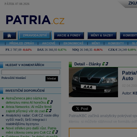
ZKU
PÁTEK 07.08.2026
ZPRAVODAJSTVÍ
AKCIE & FONDY
MĚNY & SAZBY
KOMODIT
|
PŘEHLED ZPRÁV
|
AKCIOVÉ
|
EKONOMICKÉ
|
MĚNY
|
KOMODITY
|
SL
PX
2 787,09
-0,64%
DAX
26 366,93
0,87%
NDQ
26 348,35
-0,06%
CZK/€
24,249
0,09%
Detail - články
HLEDAT V KOMENTÁŘÍCH
Patria
Auto
Pokročilé hledání
hledat
02.04.200
INVESTIČNÍ DOPORUČENÍ
Autor:
KB
AstraZeneca jako sázka na
defenzivu mimo AI horečku
Arista Networks: AI může firmě
zajistit příznivý vítr do zad
Analytický radar: Colt CZ roste díky
Patria/KBC začíná analyticky pokrývat sp
vyšší marži, širší integraci i
kterou si můžete stáhnout ve formátu pdf 
stabilnějšímu byznysu
Nové střelivo pro další růst. Patria
mění cílovou cenu pro Colt CZ
Goldman Sachs: Je dobrý okamžik