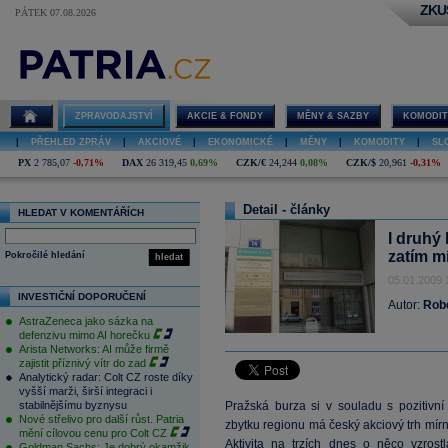
ZKU
PÁTEK 07.08.2026
ZPRAVODAJSTVÍ
AKCIE & FONDY
MĚNY & SAZBY
KOMODIT
|
PŘEHLED ZPRÁV
|
AKCIOVÉ
|
EKONOMICKÉ
|
MĚNY
|
KOMODITY
|
SL
PX
2 785,07
-0,71%
DAX
26 319,45
0,69%
CZK/€
24,244
0,08%
CZK/$
20,961
-0,31%
Detail - články
HLEDAT V KOMENTÁŘÍCH
I druhý
zatím mí
Pokročilé hledání
hledat
05.01.2009 
INVESTIČNÍ DOPORUČENÍ
Autor:
Robe
AstraZeneca jako sázka na
defenzivu mimo AI horečku
Arista Networks: AI může firmě
zajistit příznivý vítr do zad
Analytický radar: Colt CZ roste díky
vyšší marži, širší integraci i
stabilnějšímu byznysu
Pražská burza si v souladu s pozitivní 
Nové střelivo pro další růst. Patria
zbytku regionu má český akciový trh mírn
mění cílovou cenu pro Colt CZ
Aktivita na trzích dnes o něco vzros
Goldman Sachs: Je dobrý okamžik