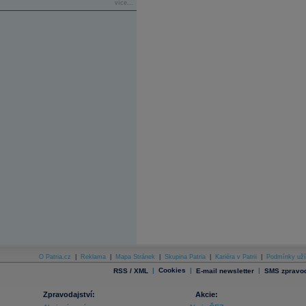
více...
O Patria.cz
|
Reklama
|
Mapa Stránek
|
Skupina Patria
|
Kariéra v Patrii
|
Podmínky uží
|
Cookies
|
|
RSS / XML
E-mail newsletter
SMS zpravod
Zpravodajství:
Akcie: