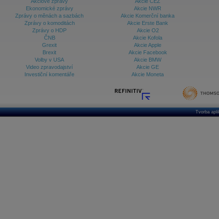
Akciové zprávy
Akcie ČEZ
Ekonomické zprávy
Akcie NWR
Zprávy o měnách a sazbách
Akcie Komerční banka
Zprávy o komoditách
Akcie Erste Bank
Zprávy o HDP
Akcie O2
ČNB
Akcie Kofola
Grexit
Akcie Apple
Brexit
Akcie Facebook
Volby v USA
Akcie BMW
Video zpravodajství
Akcie GE
Investiční komentáře
Akcie Moneta
Tvorba apl