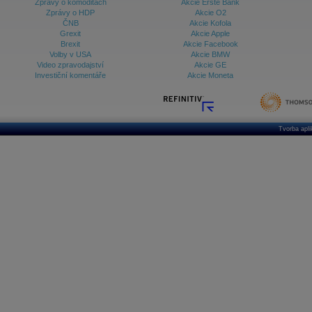
Zprávy o komoditách
Akcie Erste Bank
Zprávy o HDP
Akcie O2
ČNB
Akcie Kofola
Grexit
Akcie Apple
Brexit
Akcie Facebook
Volby v USA
Akcie BMW
Video zpravodajství
Akcie GE
Investiční komentáře
Akcie Moneta
Tvorba apl